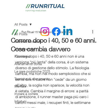
All Posts
Run Ritual
15 feb
Tempo di lettura: 5 min
All Posts
Correre dopo i 40, 50 e 60 anni.
Storie di successo
Cosa cambia davvero
Alimentazione
Correre dopo i 40, 50 e 60 anni non è una 
Psicologia
versione “più lenta” della corsa, è un sistema 
Allenamento corsa
diverso di gestione dello stimolo. La fisiologia 
Le gare podistiche 2025
cambia, ma non nel modo semplicistico che si 
Tecniche di allenamento
sente dire. Il cuore non “cede” da un giorno 
all’altro, la soglia non sparisce, la velocità non 
Mentale
è vietata. Cambia il margine di errore: a parità 
Iniziare a correre
di ambizione, il runner master paga più caro i 
Infortuni
carichi messi male, i recuperi finti, le settimane 