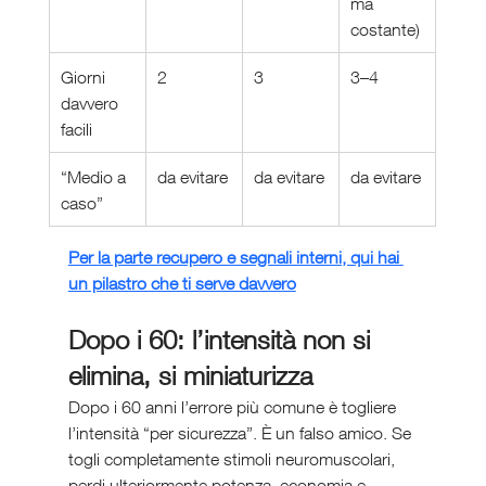
ma 
costante)
Giorni 
2
3
3–4
davvero 
facili
“Medio a 
da evitare
da evitare
da evitare
caso”
Per la parte recupero e segnali interni, qui hai 
un pilastro che ti serve davvero
Dopo i 60: l’intensità non si 
elimina, si miniaturizza
Dopo i 60 anni l’errore più comune è togliere 
l’intensità “per sicurezza”. È un falso amico. Se 
togli completamente stimoli neuromuscolari, 
perdi ulteriormente potenza, economia e 