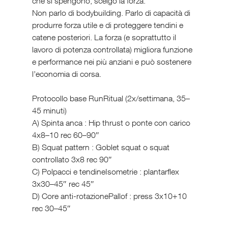
che si spengono, scelgo la forza.
Non parlo di bodybuilding. Parlo di capacità di 
produrre forza utile e di proteggere tendini e 
catene posteriori. La forza (e soprattutto il 
lavoro di potenza controllata) migliora funzione 
e performance nei più anziani e può sostenere 
l’economia di corsa.
Protocollo base RunRitual (2x/settimana, 35–
45 minuti)
A) Spinta anca : Hip thrust o ponte con carico 
4x8–10 rec 60–90″
B) Squat pattern : Goblet squat o squat 
controllato 3x8 rec 90″
C) Polpacci e tendineIsometrie : plantarflex 
3x30–45″ rec 45″
D) Core anti-rotazionePallof : press 3x10+10 
rec 30–45″