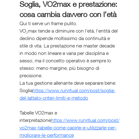
Soglia, VO2max e prestazione: 
cosa cambia davvero con l’età
Qui ti serve un frame pulito.
VO₂max tende a diminuire con l’età; l’entità del 
declino dipende moltissimo da continuità e 
stile di vita. La prestazione nei master decade 
in modo non lineare e varia per disciplina e 
sesso, ma il concetto operativo è sempre lo 
stesso: meno margine, più bisogno di 
precisione.
La tua gestione allenante deve separare bene:
Soglia
https://
www.runritual.com/post/soglia-
del-lattato-criteri-limiti-e-metodo
Tabelle VO2max e 
interpretazione
https://
www.runritual.com/post/
vo2max-tabelle-come-capirle-e-utilizzarle-per-
migliorare-le-performance