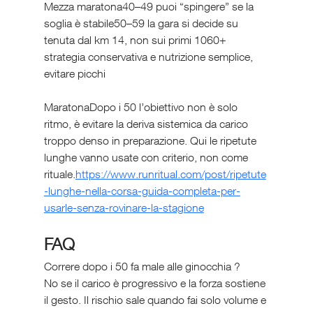
Mezza maratona40–49 puoi “spingere” se la 
soglia è stabile50–59 la gara si decide su 
tenuta dal km 14, non sui primi 1060+ 
strategia conservativa e nutrizione semplice, 
evitare picchi
MaratonaDopo i 50 l’obiettivo non è solo 
ritmo, è evitare la deriva sistemica da carico 
troppo denso in preparazione. Qui le ripetute 
lunghe vanno usate con criterio, non come 
rituale.
https://www.runritual.com/post/ripetute
-lunghe-nella-corsa-guida-completa-per-
usarle-senza-rovinare-la-stagione
FAQ
Correre dopo i 50 fa male alle ginocchia ?
No se il carico è progressivo e la forza sostiene 
il gesto. Il rischio sale quando fai solo volume e 