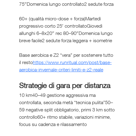
75″Domenica lungo controllato2 sedute forza
60+ (qualità micro-dose + forza)Martedì 
progressivo corto 25′ controllatoGiovedì 
allunghi 6–8x20″ rec 80–90″Domenica lungo 
breve facile2 sedute forza leggera + isometrie
Base aerobica e Z2 “vera” per sostenere tutto 
il resto
https://
www.runritual.com/post/base-
aerobica-invernale-criteri-limiti-e-z2-reale
Strategie di gara per distanza
10 km40–49 gestione aggressiva ma 
controllata, seconda metà “tecnica pulita”50–
59 negative split obbligatorio, primi 3 km sotto 
controllo60+ ritmo stabile, variazioni minime, 
focus su cadenza e rilassamento