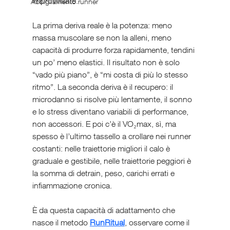
improvvisate.
Abbigliamento runner
La prima deriva reale è la potenza: meno 
massa muscolare se non la alleni, meno 
capacità di produrre forza rapidamente, tendini 
un po’ meno elastici. Il risultato non è solo 
“vado più piano”, è “mi costa di più lo stesso 
ritmo”. La seconda deriva è il recupero: il 
microdanno si risolve più lentamente, il sonno 
e lo stress diventano variabili di performance, 
non accessori. E poi c’è il VO₂max, sì, ma 
spesso è l’ultimo tassello a crollare nei runner 
costanti: nelle traiettorie migliori il calo è 
graduale e gestibile, nelle traiettorie peggiori è 
la somma di detrain, peso, carichi errati e 
infiammazione cronica.
È da questa capacità di adattamento che 
nasce il metodo 
RunRitual
, osservare come il 