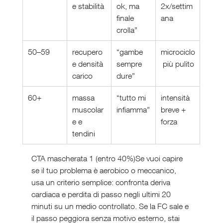
e stabilità
ok, ma 
2x/settim
finale 
ana
crolla”
50–59
recupero 
“gambe 
microciclo
e densità 
sempre 
 più pulito
carico
dure”
60+
massa 
“tutto mi 
intensità 
muscolar
infiamma”
breve + 
e e 
forza
tendini
CTA mascherata 1 (entro 40%)Se vuoi capire 
se il tuo problema è aerobico o meccanico, 
usa un criterio semplice: confronta deriva 
cardiaca e perdita di passo negli ultimi 20 
minuti su un medio controllato. Se la FC sale e 
il passo peggiora senza motivo esterno, stai 