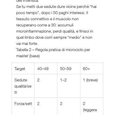
dell’intensità.
Se tu metti due sedute dure vicine perché “hai 
poco tempo”, dopo i 50 paghi interessi. Il 
tessuto connettivo e il muscolo non 
recuperano come a 30: accumuli 
microinfiammazione, perdi qualità, e finisci in 
quel limbo dove corri sempre “medio” e non 
vai mai forte.
Tabella 2 – Regola pratica di microciclo per 
master (base)
Target
40–49
50–59
60+
Sedute 
2
1–2
1 (breve)
qualità/se
tt
Forza/sett
2
2
2 
(leggera 