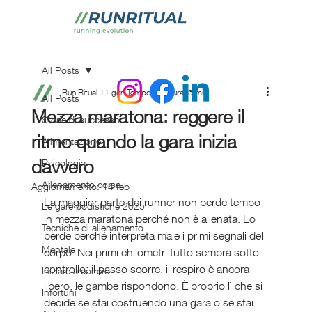
All Posts
Run Ritual
11 gen
Tempo di lettura: 3 min
All Posts
Mezza maratona: reggere il
Storie di successo
ritmo quando la gara inizia
Alimentazione
davvero
Psicologia
Allenamento corsa
Aggiornamento:
14 feb
La maggior parte dei runner non perde tempo 
Le gare podistiche 2025
in mezza maratona perché non è allenata. Lo 
Tecniche di allenamento
perde perché interpreta male i primi segnali del 
Mentale
corpo. Nei primi chilometri tutto sembra sotto 
controllo: il passo scorre, il respiro è ancora 
Iniziare a correre
libero, le gambe rispondono. È proprio lì che si 
Infortuni
decide se stai costruendo una gara o se stai 