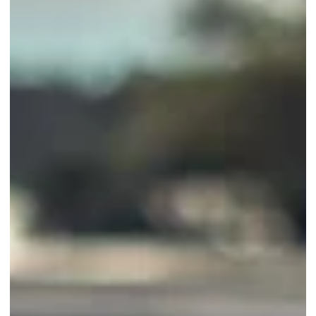
lavorando sul tuo benessere psicologico. La relazione tra corsa e
depressione è profonda e supportata da numerose ricerche
scientifiche. In questo articolo, ti guiderò attraverso i motivi per cui la
corsa può essere un vero e proprio strumento terapeutico, come
iniziare e mantenere questa abitudine, e quali benefici specifici
aspettarti. Per