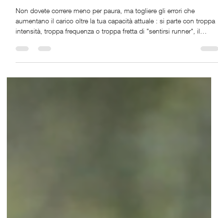
Run Ritual
20 apr
Tempo di lettura: 8 min
Come correre senza infortunarti sopra i 90
kg
Non dovete correre meno per paura, ma togliere gli errori che
aumentano il carico oltre la tua capacità attuale : si parte con troppa
intensità, troppa frequenza o troppa fretta di "sentirsi runner", il
risultato non è scarso talento. È una gestione sbagliata del carico.
Quando il peso corporeo supera i 90 kg, ogni appoggio amplifica le
richieste meccaniche su piede, caviglia, polpaccio, ginocchio e anca
Questo non significa che serve una logica più precisa. L'obiettivo ini