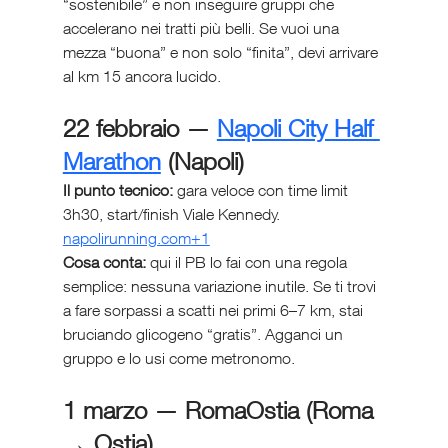
“sostenibile” e non inseguire gruppi che 
accelerano nei tratti più belli. Se vuoi una 
mezza “buona” e non solo “finita”, devi arrivare 
al km 15 ancora lucido.
22 febbraio — 
Napoli City Half 
Marathon
 (Napoli)
Il punto tecnico:
 gara veloce con time limit 
3h30, start/finish Viale Kennedy. 
napolirunning.com
+1
Cosa conta:
 qui il PB lo fai con una regola 
semplice: nessuna variazione inutile. Se ti trovi 
a fare sorpassi a scatti nei primi 6–7 km, stai 
bruciando glicogeno “gratis”. Agganci un 
gruppo e lo usi come metronomo.
1 marzo — RomaOstia (Roma 
→ Ostia)