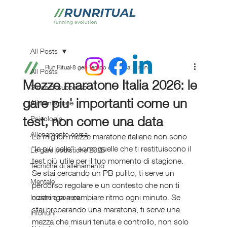
All Posts
Run Ritual
8 gen
Tempo di lettura: 6 min
All Posts
Mezze maratone Italia 2026: le
Storie di successo
gare piu' importanti come un
Alimentazione
test, non come una data
Psicologia
Allenamento corsa
Le migliori mezze maratone italiane non sono 
“le più belle”: sono quelle che ti restituiscono il 
Le gare podistiche 2025
test più utile per il tuo momento di stagione. 
Tecniche di allenamento
Se stai cercando un PB pulito, ti serve un 
Mentale
percorso regolare e un contesto che non ti 
costringa a cambiare ritmo ogni minuto. Se 
Iniziare a correre
stai preparando una maratona, ti serve una 
Infortuni
mezza che misuri tenuta e controllo, non solo 