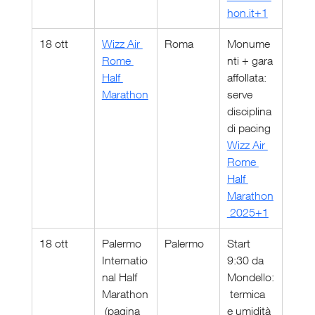
hon.it
+1
18 ott
Wizz Air 
Roma
Monume
Rome 
nti + gara 
Half 
affollata: 
Marathon
serve 
disciplina 
di pacing 
Wizz Air 
Rome 
Half 
Marathon
 2025+1
18 ott
Palermo 
Palermo
Start 
Internatio
9:30 da 
nal Half 
Mondello:
Marathon
 termica 
 (pagina 
e umidità 