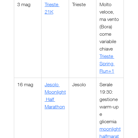
3 mag
Trieste 
Trieste
Molto 
21K
veloce, 
ma vento 
(Bora) 
come 
variabile 
chiave 
Trieste 
Spring 
Run+1
16 mag
Jesolo 
Jesolo
Serale 
Moonlight
19:30: 
 Half 
gestione 
Marathon
warm-up 
e 
glicemia 
moonlight
halfmarat