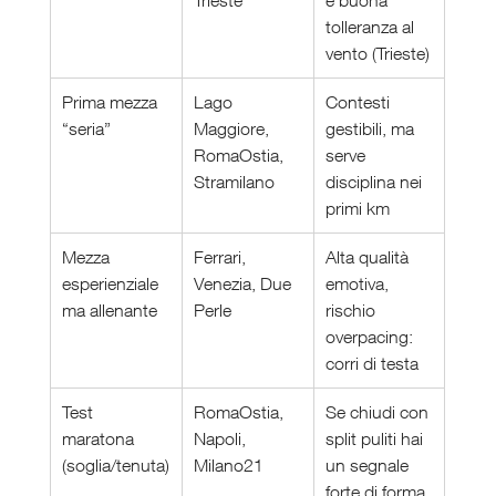
Trieste
e buona 
tolleranza al 
vento (Trieste)
Prima mezza 
Lago 
Contesti 
“seria”
Maggiore, 
gestibili, ma 
RomaOstia, 
serve 
Stramilano
disciplina nei 
primi km
Mezza 
Ferrari, 
Alta qualità 
esperienziale 
Venezia, Due 
emotiva, 
ma allenante
Perle
rischio 
overpacing: 
corri di testa
Test 
RomaOstia, 
Se chiudi con 
maratona 
Napoli, 
split puliti hai 
(soglia/tenuta)
Milano21
un segnale 
forte di forma