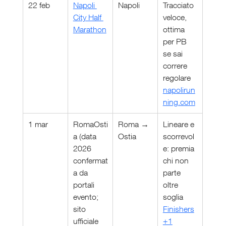
22 feb
Napoli 
Napoli
Tracciato 
City Half 
veloce, 
Marathon
ottima 
per PB 
se sai 
correre 
regolare 
napolirun
ning.com
1 mar
RomaOsti
Roma → 
Lineare e 
a (data 
Ostia
scorrevol
2026 
e: premia 
confermat
chi non 
a da 
parte 
portali 
oltre 
evento; 
soglia 
sito 
Finishers
ufficiale 
+1