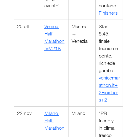
evento)
contano 
Finishers
25 ott
Venice 
Mestre 
Start 
Half 
→ 
8:45, 
Marathon
Venezia
finale 
 VM21K
tecnico e 
ponte: 
richiede 
gamba 
venicemar
athon.it
+
2Finisher
s+2
22 nov
Milano 
Milano
“PB 
Half 
friendly” 
Marathon
in clima 
fresco, 