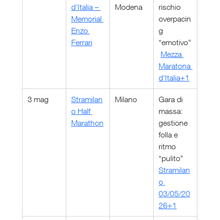
d’Italia – 
Modena
rischio 
Memorial 
overpacin
Enzo 
g 
Ferrari
“emotivo”
Mezza 
Maratona 
d'Italia+1
3 mag
Stramilan
Milano
Gara di 
o Half 
massa: 
Marathon
gestione 
folla e 
ritmo 
“pulito” 
Stramilan
o 
03/05/20
26+1