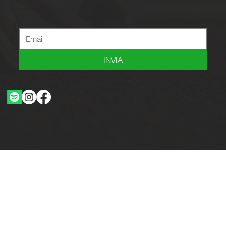
Iscriviti alla newsletter per ricevere novità, offerte, consigli e tanto altro.
INVIA
Ottimizzazione SEO by Studio WebAlive
2024 by No Borders Business