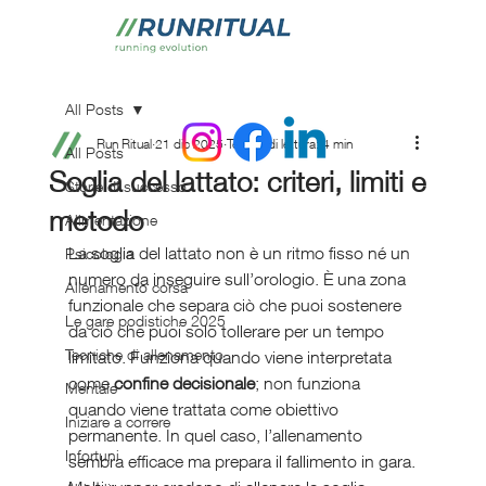
All Posts
Run Ritual
21 dic 2025
Tempo di lettura: 4 min
All Posts
Soglia del lattato: criteri, limiti e
Storie di successo
metodo
Alimentazione
La soglia del lattato non è un ritmo fisso né un 
Psicologia
numero da inseguire sull’orologio. È una zona 
Allenamento corsa
funzionale che separa ciò che puoi sostenere 
Le gare podistiche 2025
da ciò che puoi solo tollerare per un tempo 
Tecniche di allenamento
limitato. Funziona quando viene interpretata 
come 
confine decisionale
; non funziona 
Mentale
quando viene trattata come obiettivo 
Iniziare a correre
permanente. In quel caso, l’allenamento 
Infortuni
sembra efficace ma prepara il fallimento in gara.