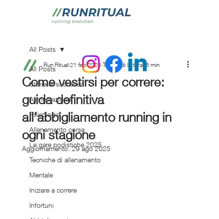
All Posts
Run Ritual
21 feb 2025
Tempo di lettura: 6 min
All Posts
Come vestirsi per correre:
Storie di successo
guida definitiva
Alimentazione
all’abbigliamento running in
Psicologia
Allenamento corsa
ogni stagione
Le gare podistiche 2025
Aggiornamento:
29 ago 2025
Tecniche di allenamento
Mentale
Iniziare a correre
Infortuni