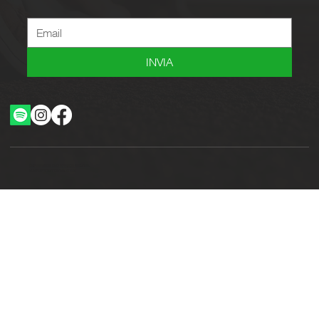
INVIA
Ottimizzazione SEO by Studio WebAlive
2024 by No Borders Business