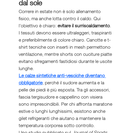
dal sole
Correre in estate non è solo allenamento 
fisico, ma anche lotta contro il caldo. Qui 
l’obiettivo è chiaro: 
evitare il surriscaldamento
. 
I tessuti devono essere ultraleggeri, traspiranti 
e preferibilmente di colore chiaro. Canotte e t-
shirt tecniche con inserti in mesh permettono 
ventilazione, mentre shorts con cuciture piatte 
evitano sfregamenti fastidiosi durante le uscite 
lunghe.
Le calze sintetiche anti-vesciche diventano 
obbligatorie
, perché il sudore aumenta e la 
pelle dei piedi è più esposta. Tra gli accessori, 
fascia tergisudore e cappellino con visiera 
sono imprescindibili. Per chi affronta maratone 
estive o lunghi lunghissimi, esistono anche 
gilet refrigeranti che aiutano a mantenere la 
temperatura corporea sotto controllo.
Uno studio pubblicato sul 
Journal of Sports 