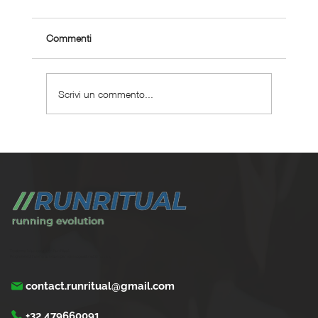
Commenti
Scrivi un commento...
Perché scegliere un coaching corsa
personalizzato ?
Trasforma la tua corsa con Run Ritual.
Programmi di training su misura per ogni appassionati di running
contact.runritual@gmail.com
+32 479660091