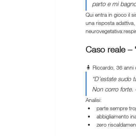
parto e mi bagno
Qui entra in gioco il
una risposta adattiva,
neurovegetativa:respir
Caso reale – 
🧍 Riccardo, 36 anni d
“D’estate sudo t
Non corro forte. G
Analisi:
parte sempre trop
abbigliamento ina
zero riscaldamen