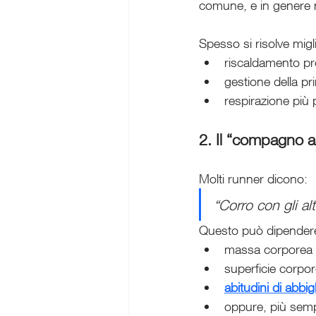
comune, e in genere 
Spesso si risolve mig
riscaldamento pr
gestione della pr
respirazione più
2. Il “compagno as
Molti runner dicono:
“Corro con gli al
Questo può dipender
massa corporea p
superficie corpo
abitudini di abbi
oppure, più semp