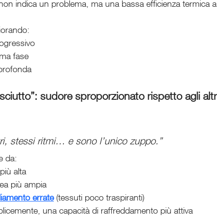
non indica un problema, ma una bassa efficienza termica a
liorando:
ogressivo
ima fase
 profonda
ciutto”: sudore sproporzionato rispetto agli altr
tri, stessi ritmi… e sono l’unico zuppo.”
e da:
iù alta
rea più ampia
gliamento errate
 (tessuti poco traspiranti)
licemente, una capacità di raffreddamento più attiva