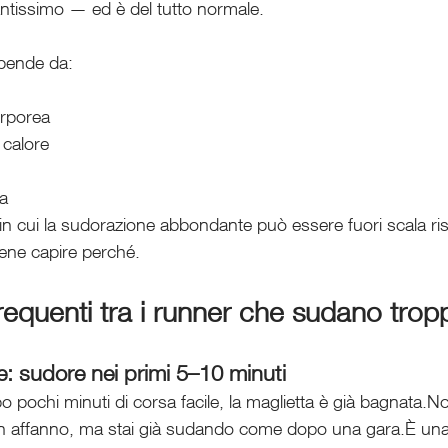
antissimo — ed è del tutto normale.
ipende da:
rporea
 calore
ta
in cui la sudorazione abbondante può essere fuori scala ris
viene capire perché.
ù frequenti tra i runner che sudano tro
e: sudore nei primi 5–10 minuti
pochi minuti di corsa facile, la maglietta è già bagnata.N
in affanno, ma stai già sudando come dopo una gara.È una