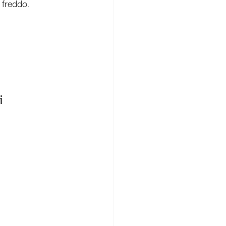
 freddo.
i