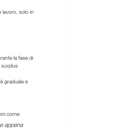
 lavoro, solo in 
ante la fase di 
 surplus 
 è graduale e 
ioni come:
ne appena 