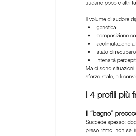
sudano poco e altri t
Il volume di sudore d
genetica
composizione co
acclimatazione al
stato di recupero
intensità percepi
Ma ci sono situazioni 
sforzo reale, e lì con
I 4 profili pi
Il “bagno” precoc
Succede spesso: dopo 
preso ritmo, non sei 