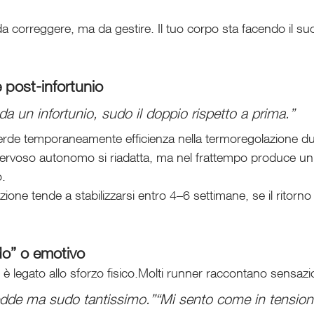
da correggere, ma da gestire. Il tuo corpo sta facendo il suo
 post-infortunio
da un infortunio, sudo il doppio rispetto a prima.”
rde temporaneamente efficienza nella termoregolazione dur
nervoso autonomo si riadatta, ma nel frattempo produce un
.
ione tende a stabilizzarsi entro 4–6 settimane, se il ritorno
ddo” o emotivo
è legato allo sforzo fisico.Molti runner raccontano sensaz
edde ma sudo tantissimo.”“Mi sento come in tensio