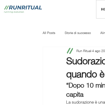
H
All Posts
Storie di successo
Ali
Run Ritual
4 ago 2
Mentale
Iniziare a correre
Sudorazio
quando è 
“Dopo 10 minu
capita
La sudorazione è una 