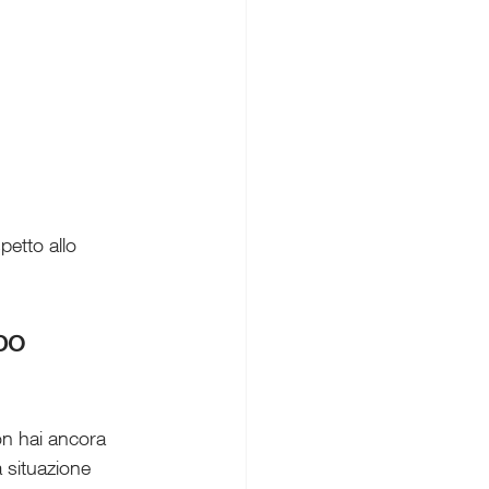
petto allo 
ppo
on hai ancora 
 situazione 