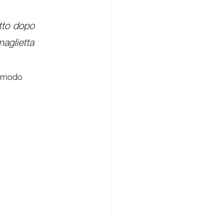
tto dopo 
aglietta 
l modo 