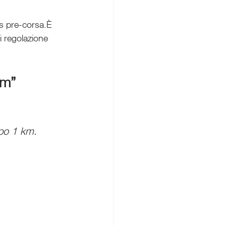
ss pre-corsa.È 
i regolazione 
km”
opo 1 km. 