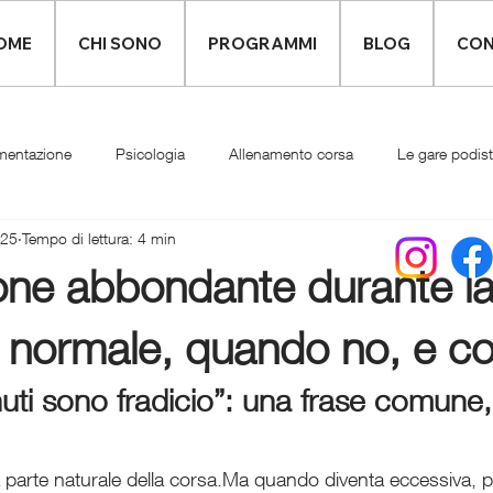
OME
CHI SONO
PROGRAMMI
BLOG
CON
mentazione
Psicologia
Allenamento corsa
Le gare podis
025
Tempo di lettura: 4 min
Infortuni
Abbigliamento runner
ne abbondante durante la
normale, quando no, e co
ti sono fradicio”: una frase comune
parte naturale della corsa.Ma quando diventa eccessiva, 