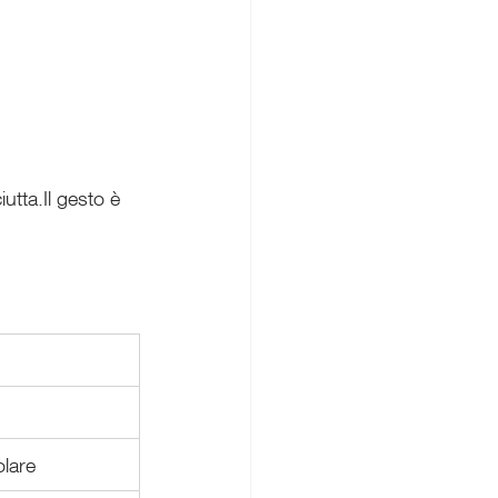
utta.Il gesto è 
olare