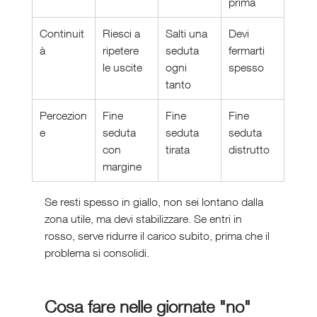
prima
Continuit
Riesci a 
Salti una 
Devi 
à
ripetere 
seduta 
fermarti 
le uscite
ogni 
spesso
tanto
Percezion
Fine 
Fine 
Fine 
e
seduta 
seduta 
seduta 
con 
tirata
distrutto
margine
Se resti spesso in giallo, non sei lontano dalla 
zona utile, ma devi stabilizzare. Se entri in 
rosso, serve ridurre il carico subito, prima che il 
problema si consolidi.
Cosa fare nelle giornate "no"