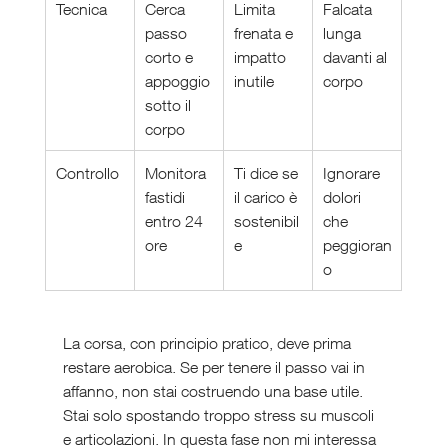
Tecnica
Cerca 
Limita 
Falcata 
passo 
frenata e 
lunga 
corto e 
impatto 
davanti al 
appoggio 
inutile
corpo
sotto il 
corpo
Controllo
Monitora 
Ti dice se 
Ignorare 
fastidi 
il carico è 
dolori 
entro 24 
sostenibil
che 
ore
e
peggioran
o
La corsa, con principio pratico, deve prima 
restare aerobica. Se per tenere il passo vai in 
affanno, non stai costruendo una base utile. 
Stai solo spostando troppo stress su muscoli 
e articolazioni. In questa fase non mi interessa 