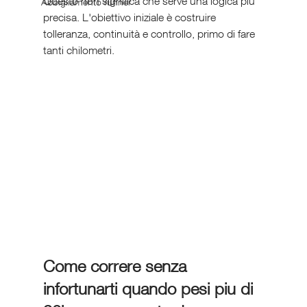
Questo non significa che serve una logica più 
Abbigliamento runner
precisa. L'obiettivo iniziale è costruire 
tolleranza, continuità e controllo, primo di fare 
tanti chilometri.
Come correre senza 
infortunarti quando pesi piu di 