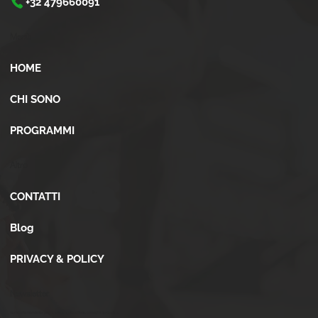
+32 479660091
Menù
HOME
CHI SONO
PROGRAMMI
Altro
CONTATTI
Blog
PRIVACY & POLICY
Newsletter
Iscriviti alla newsletter per ricevere novità, offerte, consigli e tanto altro.