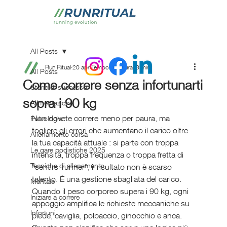
All Posts
Run Ritual
20 apr
Tempo di lettura: 8 min
All Posts
Come correre senza infortunarti
Storie di successo
sopra i 90 kg
Alimentazione
Non dovete correre meno per paura, ma 
Psicologia
togliere gli errori che aumentano il carico oltre 
Allenamento corsa
la tua capacità attuale : si parte con troppa 
Le gare podistiche 2025
intensità, troppa frequenza o troppa fretta di 
Tecniche di allenamento
"sentirsi runner", il risultato non è scarso 
talento. È una gestione sbagliata del carico.
Mentale
Quando il peso corporeo supera i 90 kg, ogni 
Iniziare a correre
appoggio amplifica le richieste meccaniche su 
Infortuni
piede, caviglia, polpaccio, ginocchio e anca. 