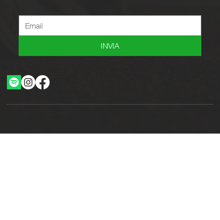
INVIA
Ottimizzazione SEO by Studio WebAlive
2024 by No Borders Business