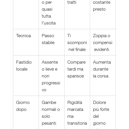
o per 
tratti
costante 
quasi 
presto
tutta 
l'uscita
Tecnica
Passo 
Ti 
Zoppia o 
stabile
scomponi
compensi
 nel finale
 evidenti
Fastidio 
Assente 
Compare 
Aumenta 
locale
o lieve e 
tardi ma 
durante 
non 
sparisce
la corsa
progressi
vo
Giorno 
Gambe 
Rigidità 
Dolore 
dopo
normali o 
marcata 
più forte 
solo 
ma 
del 
pesanti
transitoria
giorno 