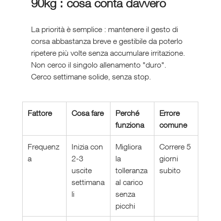
90kg : cosa conta davvero
La priorità è semplice : mantenere il gesto di 
corsa abbastanza breve e gestibile da poterlo 
ripetere più volte senza accumulare irritazione. 
Non cerco il singolo allenamento "duro". 
Cerco settimane solide, senza stop.
Fattore
Cosa fare
Perché 
Errore 
funziona
comune
Frequenz
Inizia con 
Migliora 
Correre 5 
a
2-3 
la 
giorni 
uscite 
tolleranza 
subito
settimana
al carico 
li
senza 
picchi