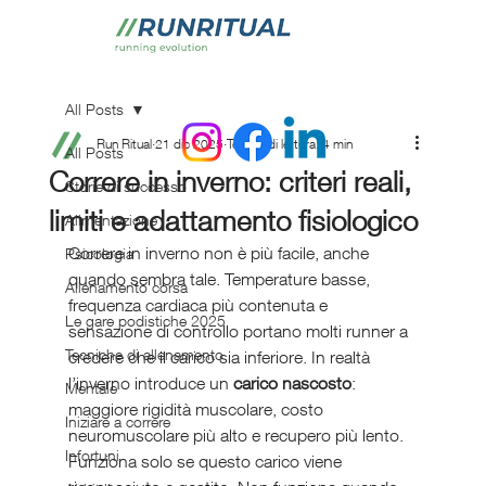
All Posts
Run Ritual
21 dic 2025
Tempo di lettura: 4 min
All Posts
Correre in inverno: criteri reali,
Storie di successo
limiti e adattamento fisiologico
Alimentazione
Correre in inverno non è più facile, anche 
Psicologia
quando sembra tale. Temperature basse, 
Allenamento corsa
frequenza cardiaca più contenuta e 
Le gare podistiche 2025
sensazione di controllo portano molti runner a 
Tecniche di allenamento
credere che il carico sia inferiore. In realtà 
l’inverno introduce un 
carico nascosto
: 
Mentale
maggiore rigidità muscolare, costo 
Iniziare a correre
neuromuscolare più alto e recupero più lento. 
Infortuni
Funziona solo se questo carico viene 