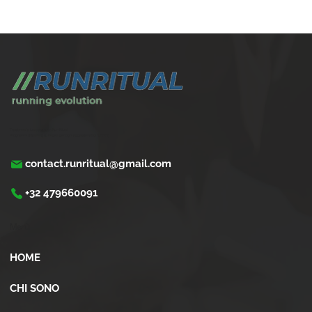
Come gestire la corsa con problemi cardiaci
leggeri
Trasforma la tua corsa con Run Ritual.
Programmi di training su misura per ogni appassionati di running
contact.runritual@gmail.com
+32 479660091
Menù
HOME
CHI SONO