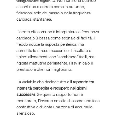
riconosciuto e gestito. Non funziona quando 
Abbigliamento runner
si continua a correre come in autunno, 
fidandosi solo del passo o della frequenza 
cardiaca istantanea.
L’errore più comune è interpretare la frequenza 
cardiaca più bassa come segnale di facilità. Il 
freddo riduce la risposta periferica, ma 
aumenta lo stress meccanico. Il risultato è 
tipico: allenamenti che “sembrano” facili, ma 
rigidità mattutina persistente, HRV in calo e 
prestazioni che non migliorano.
La variabile che decide tutto è 
il rapporto tra 
intensità percepita e recupero nei giorni 
successivi
. Se questo rapporto non è 
monitorato, l’inverno smette di essere una fase 
costruttiva e diventa una zona di accumulo 
silenzioso.