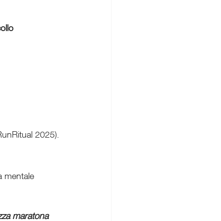
ollo 
unRitual 2025).
a mentale 
zza maratona 