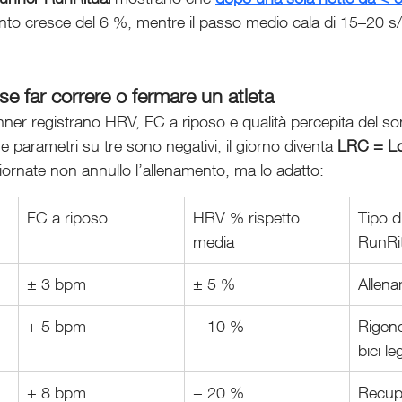
to cresce del 6 %, mentre il passo medio cala di 15–20 s/k
e far correre o fermare un atleta
unner registrano HRV, FC a riposo e qualità percepita del s
parametri su tre sono negativi, il giorno diventa 
LRC = Lo
iornate non annullo l’allenamento, ma lo adatto:
FC a riposo
HRV % rispetto 
Tipo d
media
RunRi
± 3 bpm
± 5 %
Allena
+ 5 bpm
− 10 %
Rigene
bici l
+ 8 bpm
− 20 %
Recupe