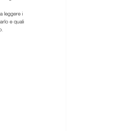
a leggere i 
rlo e quali 
o.