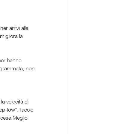
er arrivi alla 
igliora la 
nner hanno 
rogrammata, non 
la velocità di 
ep-low”, faccio 
iscese.Meglio 