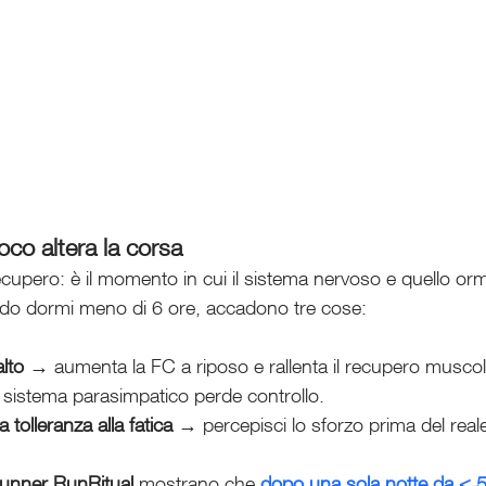
co altera la corsa
ecupero: è il momento in cui il sistema nervoso e quello or
ndo dormi meno di 6 ore, accadono tre cose:
alto
 → aumenta la FC a riposo e rallenta il recupero muscol
l sistema parasimpatico perde controllo.
a tolleranza alla fatica
 → percepisci lo sforzo prima del real
unner RunRitual
 mostrano che 
dopo una sola notte da < 5