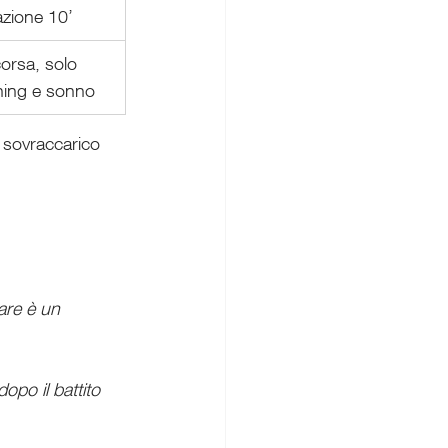
azione 10’
orsa, solo 
hing e sonno
a sovraccarico 
are è un 
opo il battito 