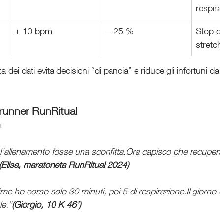
respir
+ 10 bpm
− 25 %
Stop c
stretc
a dei dati evita decisioni “di pancia” e riduce gli infortuni d
ui runner RunRitual
.
l’allenamento fosse una sconfitta.Ora capisco che recuper
(Elisa, maratoneta RunRitual 2024)
e ho corso solo 30 minuti, poi 5 di respirazione.Il giorno d
le.”
(Giorgio, 10 K 46’)