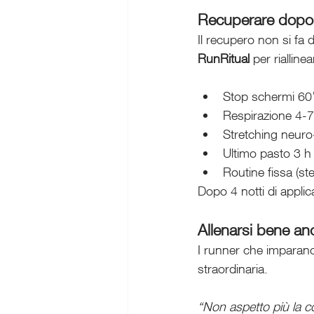
Recuperare dopo 
Il recupero non si fa
RunRitual
 per riallinear
Stop schermi 60’
Respirazione 4-7
Stretching neuro-
Ultimo pasto 3 h 
Routine fissa (st
Dopo 4 notti di appl
Allenarsi bene an
I runner che imparano
straordinaria.
“Non aspetto più la co