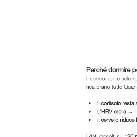
Perché dormire po
Il sonno non è solo r
ricalibrano tutto.Qua
Il 
cortisolo resta 
L’
HRV crolla
 → i
Il 
cervello riduce l
I dati raccolti su 
120 r