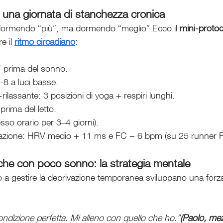
una giornata di stanchezza cronica
 dormendo “più”, ma dormendo “meglio”.Ecco il 
mini-protoc
e il 
ritmo circadiano
:
 prima del sonno.
-8 a luci basse.
rilassante: 3 posizioni di yoga + respiri lunghi.
prima del letto.
esso orario per 3–4 giorni).
icazione: HRV medio + 11 ms e FC − 6 bpm (su 25 runner R
che con poco sonno: la strategia mentale
 a gestire la deprivazione temporanea sviluppano una forz
ndizione perfetta. Mi alleno con quello che ho.”
(Paolo, me