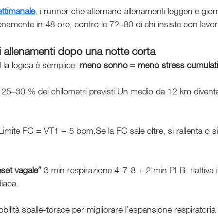
ttimanale
, i runner che alternano allenamenti leggeri e gior
namente in 48 ore, contro le 72–80 di chi insiste con lavori
 allenamenti dopo una notte corta
la logica è semplice: 
meno sonno = meno stress cumulati
 25–30 % dei chilometri previsti.Un medio da 12 km diventa
Limite FC = VT1 + 5 bpm.Se la FC sale oltre, si rallenta o si
set vagale” 
3 min respirazione 4-7-8 + 2 min PLB: riattiva i
diaca.
bilità spalle-torace per migliorare l’espansione respirator