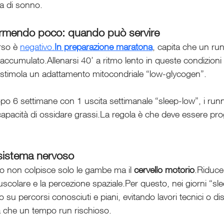
za di sonno.
ormendo poco: quando può servire
rso è 
negativo.
In
 preparazione maratona
, capita che un runn
ccumulato.Allenarsi 40’ a ritmo lento in queste condizioni m
 e stimola un adattamento mitocondriale “low-glycogen”.
opo 6 settimane con 1 uscita settimanale “sleep-low”, i ru
 capacità di ossidare grassi.La regola è che deve essere p
 sistema nervoso
 non colpisce solo le gambe ma il 
cervello motorio
.Riduce 
colare e la percezione spaziale.Per questo, nei giorni “sle
olo su percorsi conosciuti e piani, evitando lavori tecnici o d
za che un tempo run rischioso.