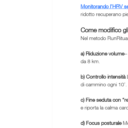
Monitorando l’HRV se
ridotto recuperano pie
Come modifico gli
Nel metodo RunRitual 
a) Riduzione volume
−
da 8 km.
b) Controllo intensità 
di cammino ogni 10’.
c) Fine seduta con “re
e riporta la calma car
d) Focus posturale 
Mo