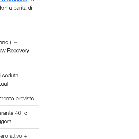
m a parità di 
onno (1–
w Recovery 
i seduta 
tual
mento previsto
rante 40’ o 
eggera
ro attivo + 