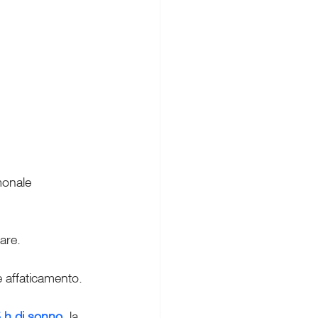
monale 
are.
e affaticamento.
 h di sonno
, la 