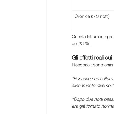
Cronica (> 3 notti)
Questa lettura integrat
del 23 %.
Gli effetti reali s
I feedback sono chiari
“Pensavo che saltare 
allenamento diverso.”
“Dopo due notti pessim
era già tornato norma