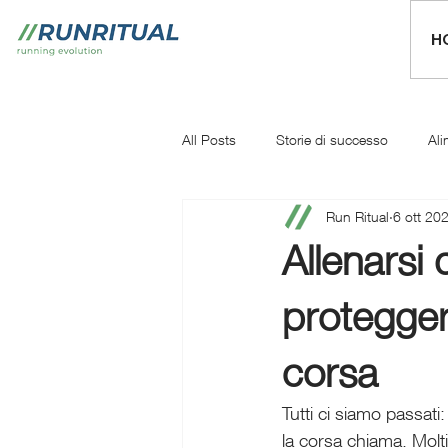
H
All Posts
Storie di successo
Ali
Run Ritual
6 ott 20
Mentale
Iniziare a correre
Allenars
protegger
corsa
Tutti ci siamo passati:
la corsa chiama. Molt