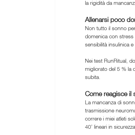
la rigidità da mancan
Allenarsi poco d
Non tutto il sonno pe
domenica con stress a
sensibilità insulinica
Nei test RunRitual, d
migliorato del 5 % la
subita.
Come reagisce il
La mancanza di sonno
trasmissione neuromus
correre i miei atleti s
40’ lineari in sicurez