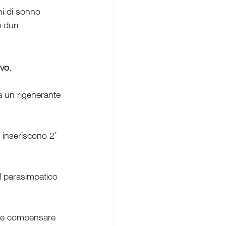
ni di sonno 
 duri.
vo.
 un rigenerante 
 inseriscono 2’ 
l parasimpatico 
ia e compensare 