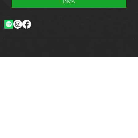
INVIA
Ottimizzazione SEO by Studio WebAlive
2024 by No Borders Business