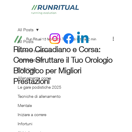
All Posts
Run Ritual
13 feb 2025
Tempo di lettura: 2 min
All Posts
Ritmo Circadiano e Corsa:
Storie di successo
Come Sfruttare il Tuo Orologio
Alimentazione
Biologico per Migliori
Psicologia
Allenamento corsa
Prestazioni
Le gare podistiche 2025
Tecniche di allenamento
Mentale
Iniziare a correre
Infortuni