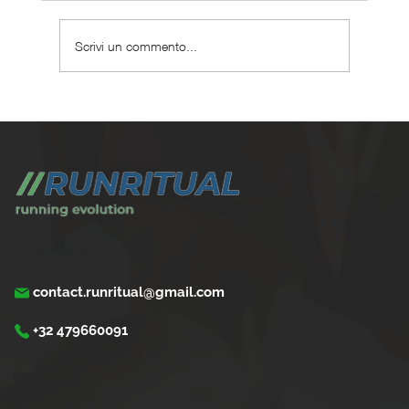
Scrivi un commento...
Come gestire la corsa con problemi cardiaci
leggeri
Trasforma la tua corsa con Run Ritual.
Programmi di training su misura per ogni appassionati di running
contact.runritual@gmail.com
+32 479660091
Menù