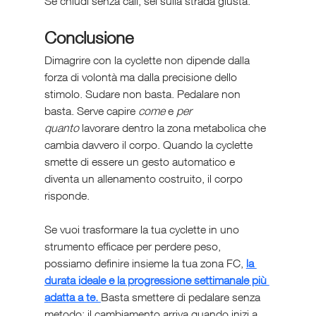
Se chiudi senza cali, sei sulla strada giusta.
Conclusione
Dimagrire con la cyclette non dipende dalla 
forza di volontà ma dalla precisione dello 
stimolo. Sudare non basta. Pedalare non 
basta. Serve capire 
come
 e 
per 
quanto
 lavorare dentro la zona metabolica che 
cambia davvero il corpo. Quando la cyclette 
smette di essere un gesto automatico e 
diventa un allenamento costruito, il corpo 
risponde.
Se vuoi trasformare la tua cyclette in uno 
strumento efficace per perdere peso, 
possiamo definire insieme la tua zona FC, 
la 
durata ideale e la progressione settimanale più 
adatta a te. 
Basta smettere di pedalare senza 
metodo: il cambiamento arriva quando inizi a 