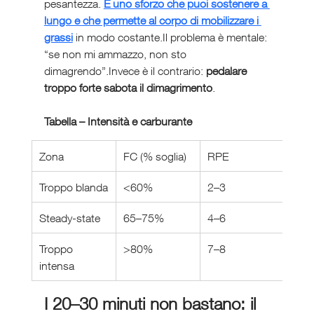
pesantezza. 
È uno sforzo che puoi sostenere a 
lungo e che permette al corpo di mobilizzare i 
grassi
 in modo costante.Il problema è mentale: 
“se non mi ammazzo, non sto 
dimagrendo”.Invece è il contrario: 
pedalare 
troppo forte sabota il dimagrimento
.
Tabella – Intensità e carburante
Zona
FC (% soglia)
RPE
Carb
Troppo blanda
<60%
2–3
poch
Steady-state
65–75%
4–6
molt
Troppo 
>80%
7–8
zucc
intensa
I 20–30 minuti non bastano: il 