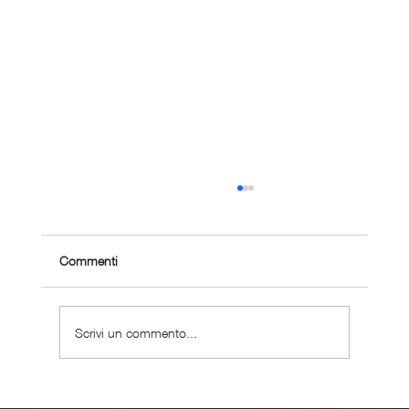
Commenti
Scrivi un commento...
Come gestire la corsa con problemi cardiaci