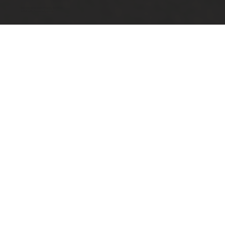
Ottimizzazione SEO by Studio WebAlive
2024 by No Borders Business