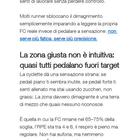
senti di lavorare senza perdere controllo.
Molti runner sbloccano il dimagrimento 
semplicemente imparando a leggere la propria 
FC reale invece di pedalare a sensazione: 
non 
serve più fatica, serve più precisione.
La zona giusta non è intuitiva: 
quasi tutti pedalano fuori target
La cyclette dà una sensazione strana: se 
pedali piano ti sembra inutile, se pedali forte ti 
senti allenato ma stai usando zuccheri, non 
grassi. La zona davvero dimagrante è una terra 
di mezzo che quasi nessuno riconosce.
È quella in cui la FC rimane nel 65–75% della 
soglia, l’RPE sta tra 4 e 6, il respiro è pieno ma 
regolare. Non hai euforia, ma nemmeno 