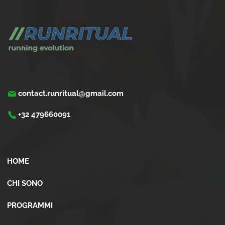
leggeri
Trasforma la tua corsa con Run Ritual.
Programmi di training su misura per ogni appassionati di running
contact.runritual@gmail.com
+32 479660091
Menù
HOME
CHI SONO
PROGRAMMI