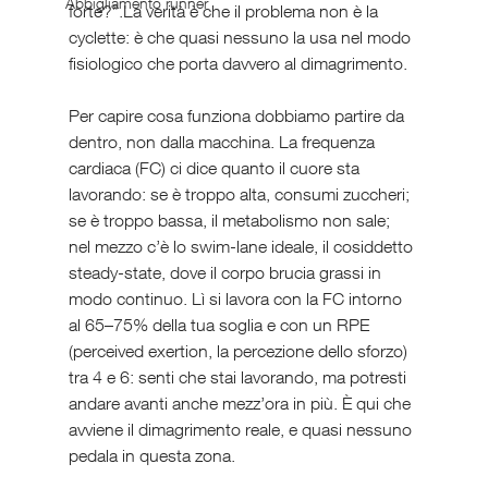
Abbigliamento runner
forte?”.La verità è che il problema non è la 
cyclette: è che quasi nessuno la usa nel modo 
fisiologico che porta davvero al dimagrimento.
Per capire cosa funziona dobbiamo partire da 
dentro, non dalla macchina. La frequenza 
cardiaca (FC) ci dice quanto il cuore sta 
lavorando: se è troppo alta, consumi zuccheri; 
se è troppo bassa, il metabolismo non sale; 
nel mezzo c’è lo swim-lane ideale, il cosiddetto 
steady-state, dove il corpo brucia grassi in 
modo continuo. Lì si lavora con la FC intorno 
al 65–75% della tua soglia e con un RPE 
(perceived exertion, la percezione dello sforzo) 
tra 4 e 6: senti che stai lavorando, ma potresti 
andare avanti anche mezz’ora in più. È qui che 
avviene il dimagrimento reale, e quasi nessuno 
pedala in questa zona.