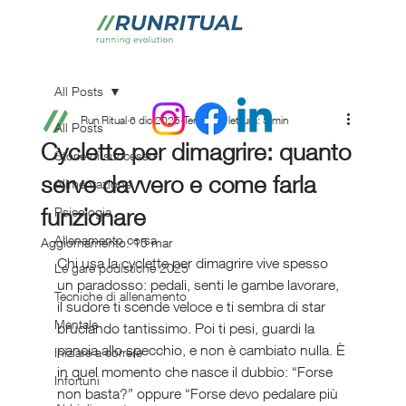
All Posts
Run Ritual
6 dic 2025
Tempo di lettura: 5 min
All Posts
Cyclette per dimagrire: quanto
Storie di successo
serve davvero e come farla
Alimentazione
funzionare
Psicologia
Allenamento corsa
Aggiornamento:
15 mar
Chi usa la cyclette per dimagrire vive spesso 
Le gare podistiche 2025
un paradosso: pedali, senti le gambe lavorare, 
Tecniche di allenamento
il sudore ti scende veloce e ti sembra di star 
Mentale
bruciando tantissimo. Poi ti pesi, guardi la 
pancia allo specchio, e non è cambiato nulla. È 
Iniziare a correre
in quel momento che nasce il dubbio: “Forse 
Infortuni
non basta?” oppure “Forse devo pedalare più 