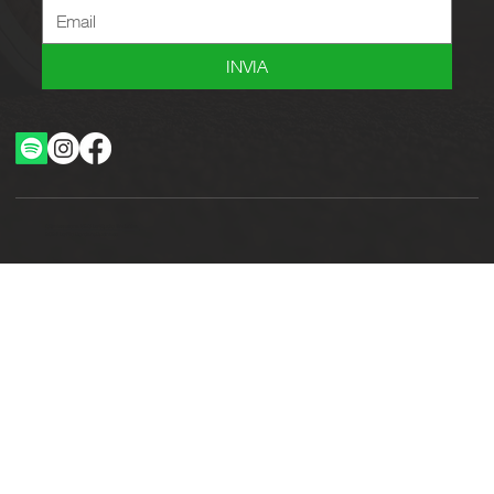
INVIA
Ottimizzazione SEO by Studio WebAlive
2024 by No Borders Business