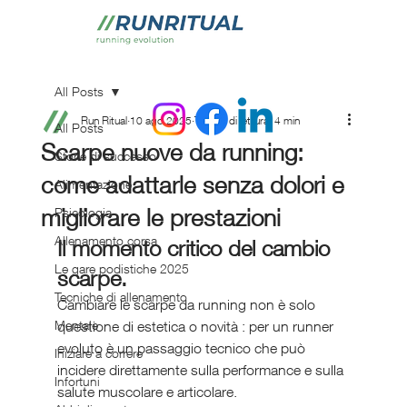
All Posts
Run Ritual
10 ago 2025
Tempo di lettura: 4 min
All Posts
Scarpe nuove da running:
Storie di successo
come adattarle senza dolori e
Alimentazione
migliorare le prestazioni
Psicologia
Allenamento corsa
Il momento critico del cambio 
Le gare podistiche 2025
scarpe.
Tecniche di allenamento
Cambiare le scarpe da running non è solo 
Mentale
questione di estetica o novità : per un runner 
evoluto è un passaggio tecnico che può 
Iniziare a correre
incidere direttamente sulla performance e sulla 
Infortuni
salute muscolare e articolare.