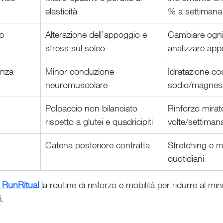
elasticità
% a settimana
p 
Alterazione dell’appoggio e 
Cambiare ogni
stress sul soleo
analizzare ap
enza 
Minor conduzione 
Idratazione co
neuromuscolare
sodio/magnes
Polpaccio non bilanciato 
Rinforzo mirat
rispetto a glutei e quadricipiti
volte/settiman
Catena posteriore contratta
Stretching e mo
quotidiani
 RunRitual
la routine di rinforzo e mobilità per ridurre al min
i.