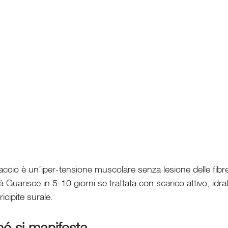
paccio è un’iper-tensione muscolare senza lesione delle fibr
tà.Guarisce in 5-10 giorni se trattata con scarico attivo, idra
ricipite surale.
é si manifesta