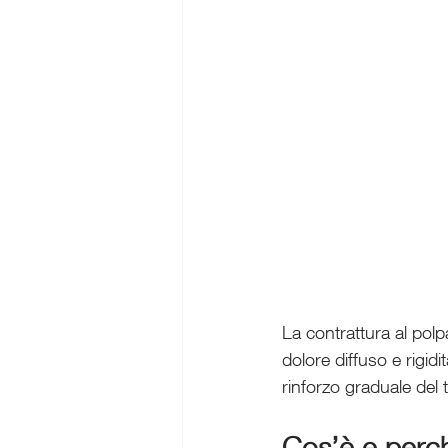
La contrattura al pol
dolore diffuso e rigidi
rinforzo graduale del t
Cos’è e perch