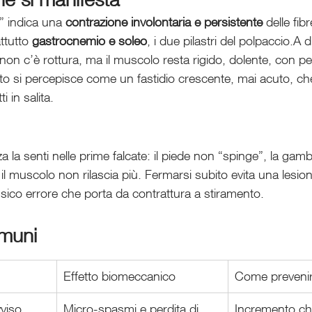
a” indica una 
contrazione involontaria e persistente
 delle fib
ttutto 
gastrocnemio e soleo
, i due pilastri del polpaccio.A d
on c’è rottura, ma il muscolo resta rigido, dolente, con per
nto si percepisce come un fastidio crescente, mai acuto, ch
i in salita.
a la senti nelle prime falcate: il piede non “spinge”, la ga
 il muscolo non rilascia più. Fermarsi subito evita una lesio
assico errore che porta da contrattura a stiramento.
muni
Effetto biomeccanico
Come prevenir
viso
Micro-spasmi e perdita di 
Incremento ch