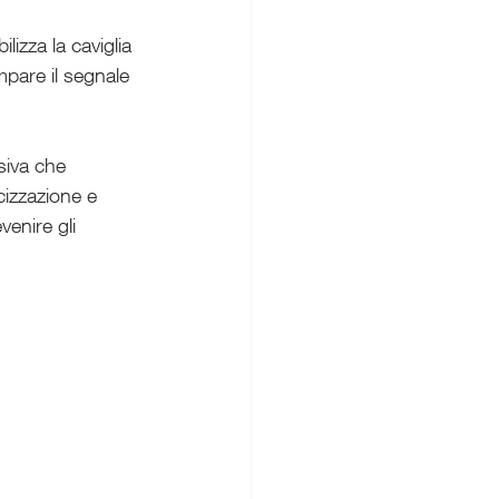
mpare il segnale 
siva che 
cizzazione e 
venire gli 