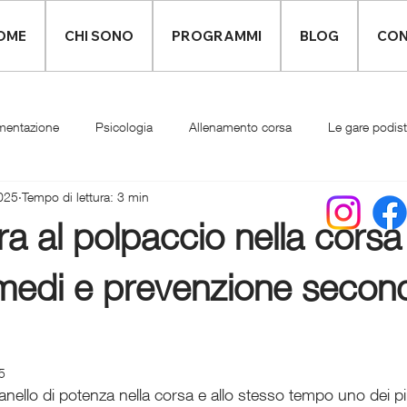
OME
CHI SONO
PROGRAMMI
BLOG
CON
mentazione
Psicologia
Allenamento corsa
Le gare podis
025
Tempo di lettura: 3 min
Infortuni
Abbigliamento runner
ra al polpaccio nella corsa
imedi e prevenzione secon
5
 anello di potenza nella corsa e allo stesso tempo uno dei più