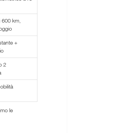
 600 km, 
poggio
stante + 
io
o 2 
a
bilità 
imo le 