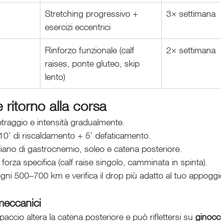
Stretching progressivo + 
3× settimana
esercizi eccentrici
Rinforzo funzionale (calf 
2× settimana
raises, ponte gluteo, skip 
lento)
 ritorno alla corsa
raggio e intensità gradualmente.
10’ di riscaldamento + 5’ defaticamento.
diano di gastrocnemio, soleo e catena posteriore.
i forza specifica (calf raise singolo, camminata in spinta).
ni 500–700 km e verifica il drop più adatto al tuo appoggi
meccanici
accio altera la catena posteriore e può riflettersi su 
ginocc