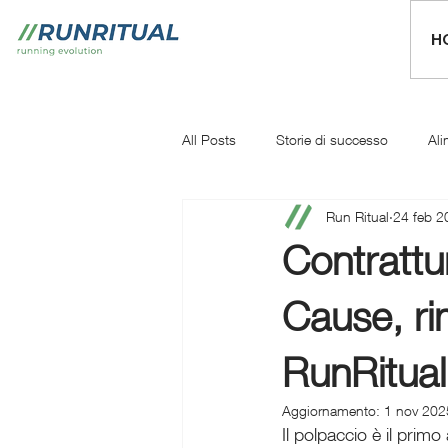
H
All Posts
Storie di successo
Ali
Run Ritual
24 feb 2
Mentale
Iniziare a correre
Contrattu
Cause, r
RunRitual
Aggiornamento:
1 nov 202
Il polpaccio è il primo