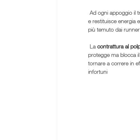
 Ad ogni appoggio il tricipite surale assorbe fino a otto volte il peso corporeo, stabilizza la caviglia 
e restituisce energia 
più temuto dai runner 
 La 
contrattura al pol
protegge ma blocca il 
tornare a correre in ef
infortuni