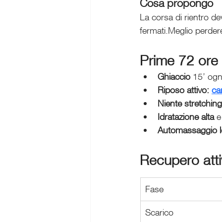
Cosa propongo 
La corsa di rientro d
fermati.Meglio perder
Prime 72 ore 
Ghiaccio
 15’ ogn
Riposo attivo:
ca
Niente stretchin
Idratazione alta
 e
Automassaggio l
Recupero att
Fase
Scarico