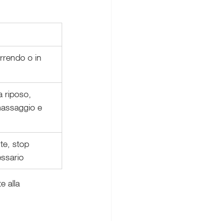
rrendo o in 
 riposo, 
massaggio e 
te, stop 
ssario
 alla 