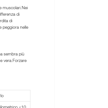
re muscolari.Nei 
ifferenza di 
dita di 
e peggiora nelle 
mba sembra più 
ne vera.Forzare 
lo
ilometrico ≤10 