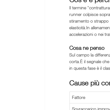
Il termine “contrattur
runner colpisce sopra
stiramento o strappo n
elasticità.In allename
accelerazioni o nei tratt
Cosa ne penso 
Sul campo la differenz
corta.È il segnale che
in questa fase è il cl
Cause più co
Fattore
Sovraccarico improv