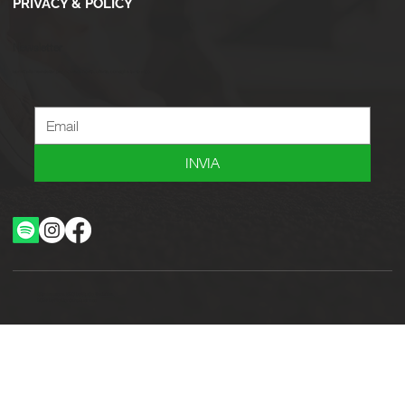
PRIVACY & POLICY
Newsletter
Iscriviti alla newsletter per ricevere novità, offerte, consigli e tanto altro.
INVIA
Ottimizzazione SEO by Studio WebAlive
2024 by No Borders Business