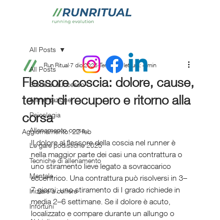
All Posts
Run Ritual
7 dic 2025
Tempo di lettura: 4 min
All Posts
Flessore coscia: dolore, cause,
Storie di successo
tempi di recupero e ritorno alla
Alimentazione
corsa
Psicologia
Allenamento corsa
Aggiornamento:
22 feb
Il dolore al flessore della coscia nel runner è 
Le gare podistiche 2025
nella maggior parte dei casi una contrattura o 
Tecniche di allenamento
uno stiramento lieve legato a sovraccarico 
Mentale
eccentrico. Una contrattura può risolversi in 3–
7 giorni; uno stiramento di I grado richiede in 
Iniziare a correre
media 2–6 settimane. Se il dolore è acuto, 
Infortuni
localizzato e compare durante un allungo o 