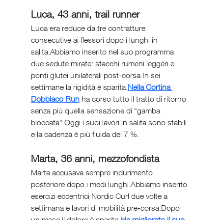
Luca, 43 anni, trail runner
Luca era reduce da tre contratture 
consecutive ai flessori dopo i lunghi in 
salita.Abbiamo inserito nel suo programma 
due sedute mirate: stacchi rumeni leggeri e 
ponti glutei unilaterali post-corsa.In sei 
settimane la rigidità è sparita.
Nella Cortina 
Dobbiaco Run
 ha corso tutto il tratto di ritorno 
senza più quella sensazione di “gamba 
bloccata”.Oggi i suoi lavori in salita sono stabili 
e la cadenza è più fluida del 7 %.
Marta, 36 anni, mezzofondista
Marta accusava sempre indurimento 
posteriore dopo i medi lunghi.Abbiamo inserito 
esercizi eccentrici Nordic Curl due volte a 
settimana e lavori di mobilità pre-corsa.Dopo 
un mese il dolore è sparito.
Ha migliorato il suo 