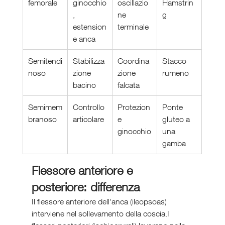
femorale
ginocchio
oscillazio
Hamstrin
, 
ne 
g
estension
terminale
e anca
Semitendi
Stabilizza
Coordina
Stacco 
noso
zione 
zione 
rumeno
bacino
falcata
Semimem
Controllo 
Protezion
Ponte 
branoso
articolare
e 
gluteo a 
ginocchio
una 
gamba
Flessore anteriore e 
posteriore: differenza
Il flessore anteriore dell’anca (ileopsoas) 
interviene nel sollevamento della coscia.I 