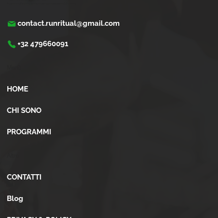
Programmi di training su misura per ogni appassionati di running
contact.runritual@gmail.com
+32 479660091
Menù
HOME
CHI SONO
PROGRAMMI
Altro
CONTATTI
Blog