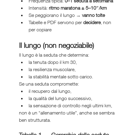
Frequenza tipica: 
0–1 seduta a settimana
Intensità: 
ritmo maratona ± 5–10″/km
Se peggiorano il lungo → 
vanno tolte
Tabelle e PDF servono per 
decidere
, non 
per copiare
Il lungo (non negoziabile)
Il lungo è la seduta che determina:
la tenuta dopo il km 30,
la resilienza muscolare,
la stabilità mentale sotto carico.
Se una seduta compromette:
il recupero dal lungo,
la qualità del lungo successivo,
la sensazione di controllo negli ultimi km,
non è un “allenamento utile”, anche se sembra 
ben strutturata.
Tabella 1 — Gerarchia delle sedute 