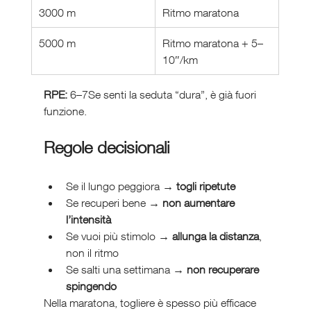
3000 m
Ritmo maratona
5000 m
Ritmo maratona + 5–
10″/km
RPE:
 6–7Se senti la seduta “dura”, è già fuori 
funzione.
Regole decisionali 
Se il lungo peggiora → 
togli ripetute
Se recuperi bene → 
non aumentare 
l’intensità
Se vuoi più stimolo → 
allunga la distanza
, 
non il ritmo
Se salti una settimana → 
non recuperare 
spingendo
Nella maratona, togliere è spesso più efficace 