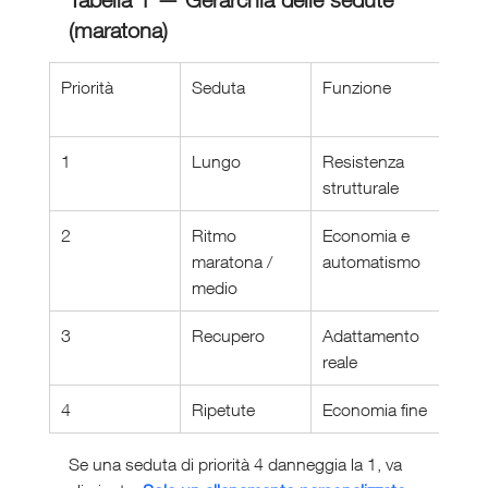
(maratona)
Priorità
Seduta
Funzione
Risc
com
1
Lungo
Resistenza 
Gara
strutturale
com
2
Ritmo 
Economia e 
Deri
maratona / 
automatismo
prec
medio
3
Recupero
Adattamento 
Fatic
reale
cumu
4
Ripetute
Economia fine
Inte
Se una seduta di priorità 4 danneggia la 1, va 