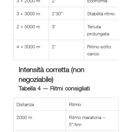
3 × 2000 m
2’
Economia
3 × 3000 m
2’30”
Stabilità ritmo
2 × 5000 m
3’
Tenuta 
prolungata
4 × 3000 m
2’
Ritmo sotto 
carico
Intensità corretta (non 
negoziabile)
Tabella 4 — Ritmi consigliati
Distanza
Ritmo
2000 m
Ritmo maratona − 
5″/km