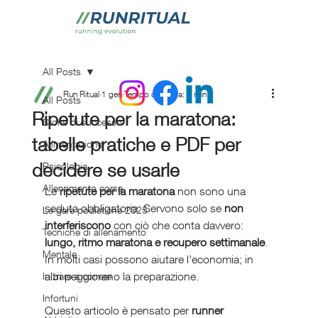
All Posts
Run Ritual
1 gen
Tempo di lettura: 3 min
All Posts
Ripetute per la maratona:
Storie di successo
tabelle pratiche e PDF per
Alimentazione
decidere se usarle
Psicologia
Allenamento corsa
Le 
ripetute per la maratona
 non sono una 
seduta obbligatoria. Servono solo se 
non 
Le gare podistiche 2025
interferiscono
 con ciò che conta davvero: 
Tecniche di allenamento
lungo, ritmo maratona e recupero settimanale
. 
Mentale
In molti casi possono aiutare l’economia; in 
altri peggiorano la preparazione.
Iniziare a correre
Infortuni
Questo articolo è pensato per 
runner 