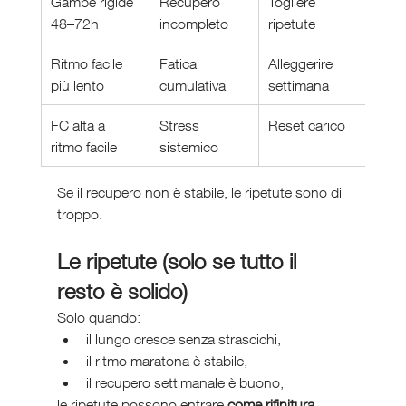
Gambe rigide 
Recupero 
Togliere 
48–72h
incompleto
ripetute
Ritmo facile 
Fatica 
Alleggerire 
più lento
cumulativa
settimana
FC alta a 
Stress 
Reset carico
ritmo facile
sistemico
Se il recupero non è stabile, le ripetute sono di 
troppo.
Le ripetute (solo se tutto il 
resto è solido)
Solo quando:
il lungo cresce senza strascichi,
il ritmo maratona è stabile,
il recupero settimanale è buono,
le ripetute possono entrare 
come rifinitura
, 