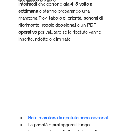
Abbigliamento runner
intermedi
 che corrono già 
4–5 volte a 
settimana
 e stanno preparando una 
maratona.Trovi 
tabelle di priorità
, 
schemi di 
riferimento
, 
regole decisionali
 e un 
PDF 
operativo
 per valutare se le ripetute vanno 
inserite, ridotte o eliminate
Nella maratona le ripetute sono opzionali
La priorità è 
proteggere il lungo