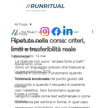
All Posts
Run Ritual
21 dic 2025
Tempo di lettura: 5 min
All Posts
Ripetute nella corsa: criteri,
Storie di successo
limiti e trasferibilità reale
Alimentazione
Aggiornamento:
14 mar
Psicologia
Le ripetute non sono “andare forte a tratti”. 
Allenamento corsa
Sono un linguaggio preciso che traduce la 
Le gare podistiche 2025
velocità in controllo. Funzionano quando 
l’intensità è collocata nel punto giusto del 
Tecniche di allenamento
microciclo e quando il recupero è coerente 
Mentale
con l’obiettivo. Non funzionano quando 
Iniziare a correre
vengono usate come test settimanale o come 
Infortuni
scorciatoia per sentirsi in forma. In quel caso 
producono stanchezza, ma non trasferimento.