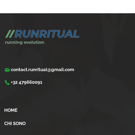
Come gestire la corsa con problemi cardiaci
leggeri
Trasforma la tua corsa con Run Ritual.
Programmi di training su misura per ogni appassionati di running
contact.runritual@gmail.com
+32 479660091
Menù
HOME
CHI SONO