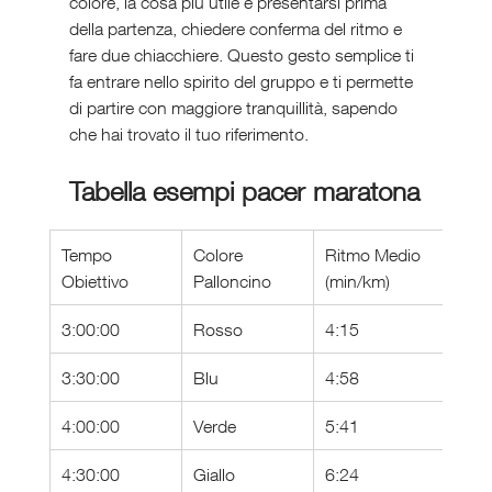
colore, la cosa più utile è presentarsi prima 
della partenza, chiedere conferma del ritmo e 
fare due chiacchiere. Questo gesto semplice ti 
fa entrare nello spirito del gruppo e ti permette 
di partire con maggiore tranquillità, sapendo 
che hai trovato il tuo riferimento.
Tabella esempi pacer maratona
Tempo 
Colore 
Ritmo Medio 
Obiettivo
Palloncino
(min/km)
3:00:00
Rosso
4:15
3:30:00
Blu
4:58
4:00:00
Verde
5:41
4:30:00
Giallo
6:24