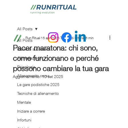
All Posts
Run Ritual
15 apr 2025
Tempo di lettura: 6 min
All Posts
Pacer maratona: chi sono,
Storie di successo
come funzionano e perché
Alimentazione
possono cambiare la tua gara
Psicologia
Allenamento corsa
Aggiornamento:
10 set 2025
Le gare podistiche 2025
Tecniche di allenamento
Mentale
Iniziare a correre
Infortuni