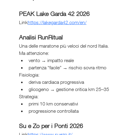
PEAK Lake Garda 42 2026
Link
https://
lakegarda42.com/en/
Analisi RunRitual
Una delle maratone più veloci del nord Italia.
Ma attenzione:
vento → impatto reale
partenza “facile” → rischio sovra ritmo
Fisiologia:
deriva cardiaca progressiva
glicogeno → gestione critica km 25–35
Strategia:
primi 10 km conservativi
progressione controllata
Su e Zo per i Ponti 2026
Link
https://
www.suezo.it/