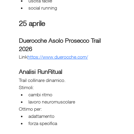
uscita facile
social running
25 aprile
Duerocche Asolo Prosecco Trail 
2026
Link
https://
www.duerocche.com/
Analisi RunRitual
Trail collinare dinamico.
Stimoli:
cambi ritmo
lavoro neuromuscolare
Ottimo per:
adattamento
forza specifica