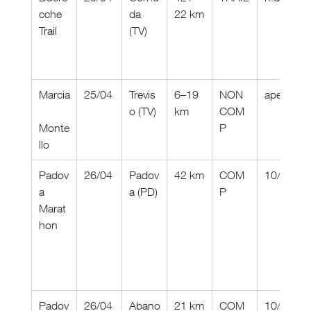
cche 
da 
22 km
Trail
(TV)
Marcia
25/04
Trevis
6–19 
NON 
aperte
o (TV)
km
COM
Monte
P
llo
Padov
26/04
Padov
42 km
COM
10/04
a 
a (PD)
P
Marat
hon
Padov
26/04
Abano
21 km
COM
10/04