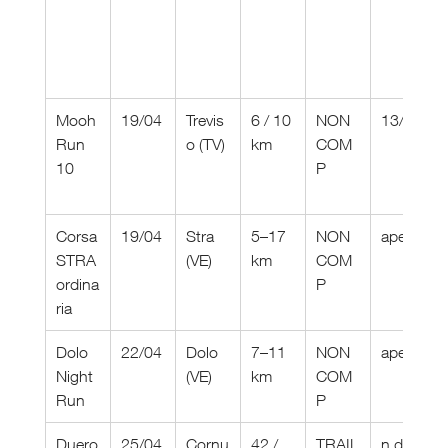
Mooh
19/04
Trevis
6 / 10 
NON 
13/04
Run 
o (TV)
km
COM
10
P
Corsa 
19/04
Stra 
5–17 
NON 
aperte
STRA
(VE)
km
COM
ordina
P
ria
Dolo 
22/04
Dolo 
7–11 
NON 
aperte
Night 
(VE)
km
COM
Run
P
Duero
25/04
Cornu
42 / 
TRAIL
n.d.