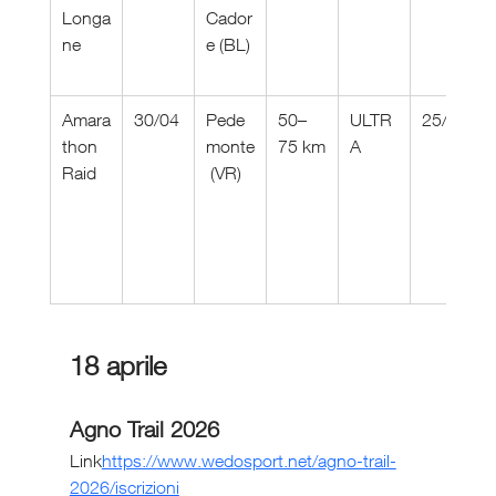
Longa
Cador
ne
e (BL)
Amara
30/04
Pede
50–
ULTR
25/04
thon 
monte
75 km
A
Raid
 (VR)
18 aprile
Agno Trail 2026
Link
https://
www.wedosport.net/agno-trail-
2026/iscrizioni