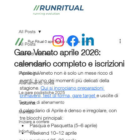
All Posts
Run Ritual
3 apr
Tempo di lettura: 4 min
All Posts
Gare Veneto aprile 2026:
Storie di successo
calendario completo e iscrizioni
Alimentazione
Aprile in Veneto non è solo un mese ricco di 
Psicologia
eventi: è uno dei momenti più delicati della 
Allenamento corsa
stagione. 
Qui si incrociano preparazioni 
Le gare podistiche 2025
primaverili, test di forma, gare target 
e uscite di 
Tecniche di allenamento
volume.
Il calendario di Aprile è denso e irregolare, con 
Mentale
tre blocchi principali:
Iniziare a correre
Pasqua e Pasquetta (5–6 aprile)
Infortuni
weekend 10–12 aprile