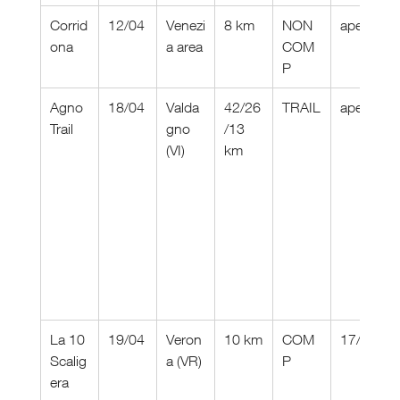
Corrid
12/04
Venezi
8 km
NON 
aperte
ona
a area
COM
P
Agno 
18/04
Valda
42/26
TRAIL
aperte
Trail
gno 
/13 
(VI)
km
La 10 
19/04
Veron
10 km
COM
17/04
Scalig
a (VR)
P
era