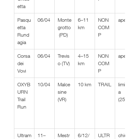
etta
Pasqu
06/04
Monte
6–11 
NON 
aperte
etta 
grotto
km
COM
Rund
 (PD)
P
agia
Corsa 
06/04
Trevis
4–15 
NON 
aperte
dei 
o (TV)
km
COM
Vovi
P
OXYB
10/04
Malce
10 km
TRAIL
limitat
URN 
sine 
a 
Trail 
(VR)
(250)
Run
Ultram
11–
Mestr
6/12/
ULTR
chiuse