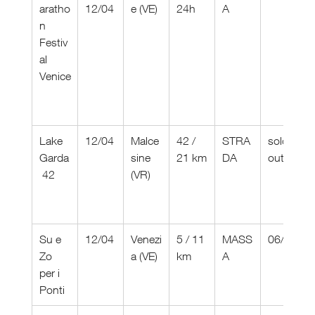
aratho
12/04
e (VE)
24h
A
n 
Festiv
al 
Venice
Lake 
12/04
Malce
42 / 
STRA
sold 
Garda
sine 
21 km
DA
out
 42
(VR)
Su e 
12/04
Venezi
5 / 11 
MASS
06/04
Zo 
a (VE)
km
A
per i 
Ponti