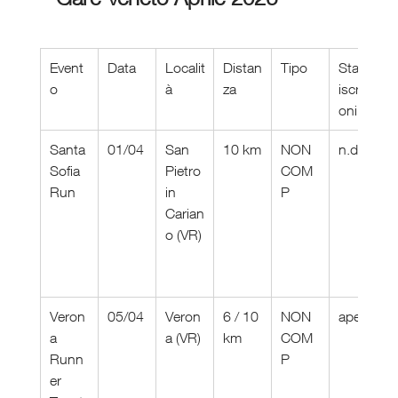
Event
Data
Localit
Distan
Tipo
Stato 
o
à
za
iscrizi
oni
Santa 
01/04
San 
10 km
NON 
n.d.
Sofia 
Pietro 
COM
Run
in 
P
Carian
o (VR)
Veron
05/04
Veron
6 / 10 
NON 
aperte
a 
a (VR)
km
COM
Runn
P
er 