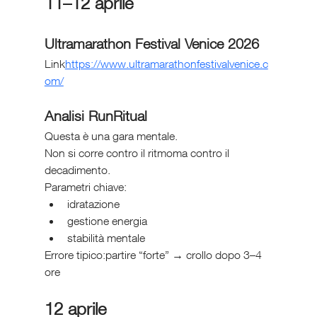
11–12 aprile
Ultramarathon Festival Venice 2026
Link
https://
www.ultramarathonfestivalvenice.c
om/
Analisi RunRitual
Questa è una gara mentale.
Non si corre contro il ritmoma contro il 
decadimento.
Parametri chiave:
idratazione
gestione energia
stabilità mentale
Errore tipico:partire “forte” → crollo dopo 3–4 
ore
12 aprile