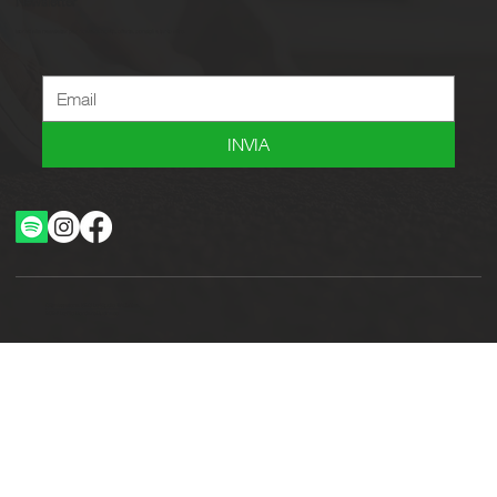
Newsletter
Iscriviti alla newsletter per ricevere novità, offerte, consigli e tanto altro.
INVIA
Ottimizzazione SEO by Studio WebAlive
2024 by No Borders Business