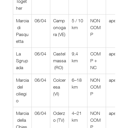
Toget
her
Marcia
06/04
Camp
5 / 10 
NON 
aperte
 di 
onoga
km
COM
Pasqu
ra (VE)
P
etta
La 
06/04
Castel
9,4 
COM
aperte
Sgrup
massa
km
P + 
ada
 (RO)
NC
Marcia
06/04
Colcer
6–18 
NON 
aperte
 del 
esa 
km
COM
ciliegi
(VI)
P
o
Marcia
06/04
Oderz
4–21 
NON 
aperte
 della 
o (TV)
km
COM
Chies
P