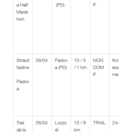
a Half 
 (PD)
P
Marat
hon
Stracit
26/04
Padov
10 / 5 
NON 
fino 
tadine
a (PD)
/ 1 km
COM
esauri
P
mento
Padov
a
Trail 
26/04
Lozzo 
15 / 9 
TRAIL
24/04
de le 
di 
km