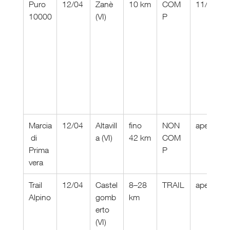
Puro 
12/04
Zanè 
10 km
COM
11/04
10000
(VI)
P
Marcia
12/04
Altavill
fino 
NON 
aperte
 di 
a (VI)
42 km
COM
Prima
P
vera
Trail 
12/04
Castel
8–28 
TRAIL
aperte
Alpino
gomb
km
erto 
(VI)