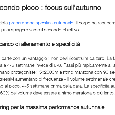
secondo picco : focus sull'autunno
ella 
preparazione specifica autunnale
. Il corpo ha recupera
 puoi spingere verso il secondo obiettivo.
arico di allenamento e specificità
parte con un vantaggio : non devi ricostruire da zero. La f
a a 4-5 settimane invece di 6-8. Passi più rapidamente al la
ornano protagoniste:  5x2000m a ritmo maratona con 90 sec
gressivi aumentano di 
frequenza - Il
 volume settimanale cr
o al picco, 4-5 settimane prima della gara. La specificità a
l 60% del volume deve essere a ritmo maratona o più lento.
ering per la massima performance autunnale