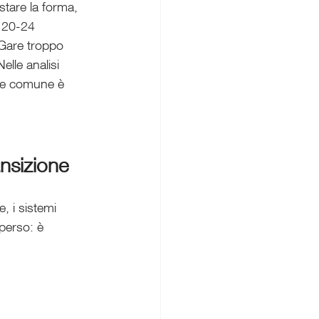
stare la forma, 
i 20-24 
 Gare troppo 
lle analisi 
rore comune è 
ansizione
, i sistemi 
perso: è 