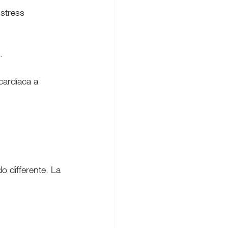
 stress 
. 
 
 cardiaca a 
o differente. La 