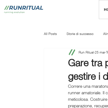
H
All Posts
Storie di successo
Ali
Run Ritual
25 mar
T
Mentale
Iniziare a correre
Gare tra 
gestire i 
Correre una maratona 
runner amatoriale. Il 
meticolosa. Costruire 
preparazione, recuper