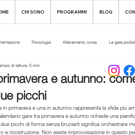
OME
CHI SONO
PROGRAMMI
BLOG
CON
mentazione
Psicologia
Allenamento corsa
Le gare podis
empo di lettura: 5 min
Infortuni
Abbigliamento runner
primavera e autunno: com
due picchi
in primavera e una in autunno rappresenta la sfida più am
calendario gare tra primavera e autunno richiede una pianifi
due picchi di forma senza bruciarti significa orchestrare me
o e ricostruzione. Non esiste improvvisazione in questo pe