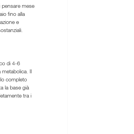
oi pensare mese 
io fino alla 
cazione e 
ostanziali.
ico di 4-6 
 metabolica. Il 
iclo completo 
ta la base già 
etamente tra i 