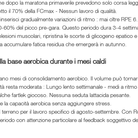
ne dopo la maratona primaverile prevedono solo corsa legg
tto il 70% della FCmax - Nessun lavoro di qualità. 
 inserisci gradualmente variazioni di ritmo : mai oltre RPE 6.
50-60% del picco pre-gara. Questo periodo dura 3-4 settiman
olesioni muscolari, ripristina le scorte di glicogeno epatico 
fica accumulare fatica residua che emergerà in autunno.
a base aerobica durante i mesi caldi
tano mesi di consolidamento aerobico. Il volume può torna
tà resta moderata : Lungo lento settimanale - medi a ritmo
lche fartlek giocoso. Nessuna seduta lattacida pesante. 
re la capacità aerobica senza aggiungere stress. 
 terreno per il lavoro specifico di agosto-settembre. Con R
riodo con attenzione particolare al feedback soggettivo dell