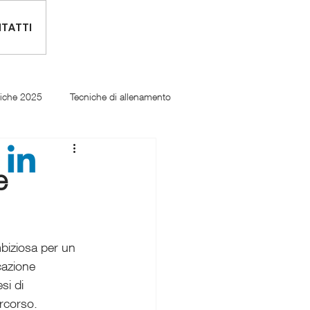
TATTI
tiche 2025
Tecniche di allenamento
e
biziosa per un 
cazione 
si di 
rcorso. 