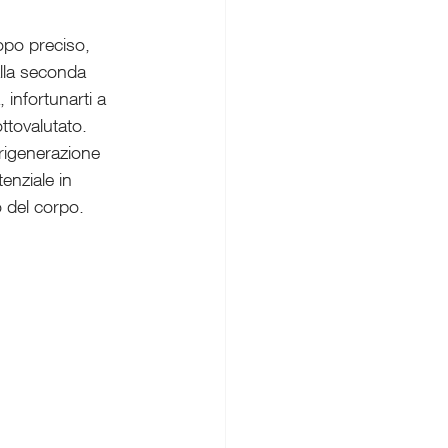
opo preciso, 
alla seconda 
infortunarti a 
ttovalutato. 
 rigenerazione 
enziale in 
o del corpo.