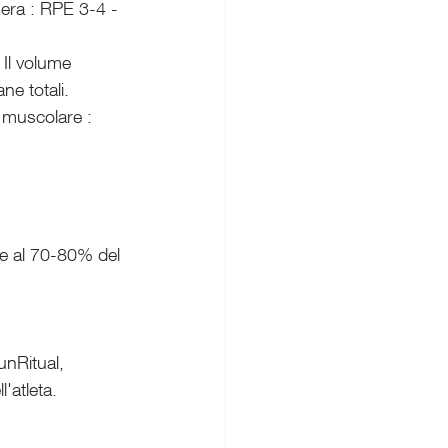
era : RPE 3-4 - 
 Il volume 
e totali. 
e muscolare : 
re al 70-80% del 
 
unRitual, 
'atleta.