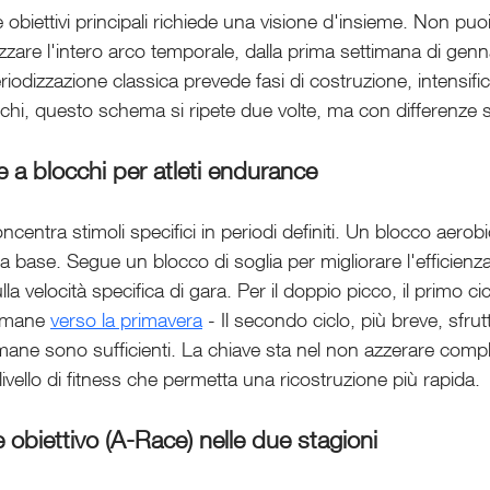
obiettivi principali richiede una visione d'insieme. Non pu
zzare l'intero arco temporale, dalla prima settimana di genna
iodizzazione classica prevede fasi di costruzione, intensifi
chi, questo schema si ripete due volte, ma con differenze s
e a blocchi per atleti endurance
ncentra stimoli specifici in periodi definiti. Un blocco aerob
a base. Segue un blocco di soglia per migliorare l'efficienza
lla velocità specifica di gara. Per il doppio picco, il primo c
imane 
verso la primavera
 - Il secondo ciclo, più breve, sfrut
mane sono sufficienti. La chiave sta nel non azzerare compl
livello di fitness che permetta una ricostruzione più rapida.
re obiettivo (A-Race) nelle due stagioni