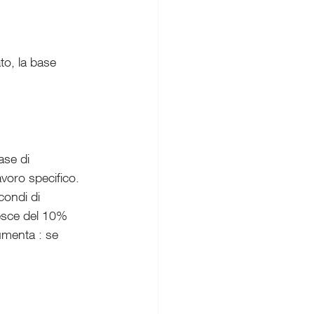
to, la base 
ase di 
voro specifico. 
ondi di 
esce del 10% 
umenta : se 