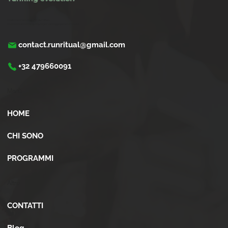
Trasforma la tua corsa con Run Ritual.
Programmi di training su misura per ogni appassionati di running
contact.runritual@gmail.com
+32 479660091
Menù
HOME
CHI SONO
PROGRAMMI
Altro
CONTATTI
Blog