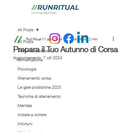
All Posts
Run Ritual
11 ago 2024
Tempo di lettura: 2 min
All Posts
Prepara il Tuo Autunno di Corsa
Storie di successo
Aggiornamento:
7 ott 2024
Alimentazione
Psicologia
Allenamento corsa
Le gare podistiche 2025
Tecniche di allenamento
Mentale
Iniziare a correre
Infortuni