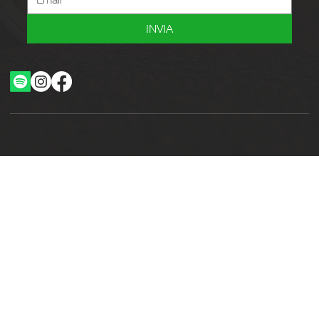
INVIA
Ottimizzazione SEO by Studio WebAlive
2024 by No Borders Business