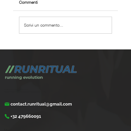
Commenti
Scrivi un commento...
Perché scegliere un coaching corsa
personalizzato ?
Trasforma la tua corsa con Run Ritual.
Programmi di training su misura per ogni appassionati di running
contact.runritual@gmail.com
+32 479660091
Menù