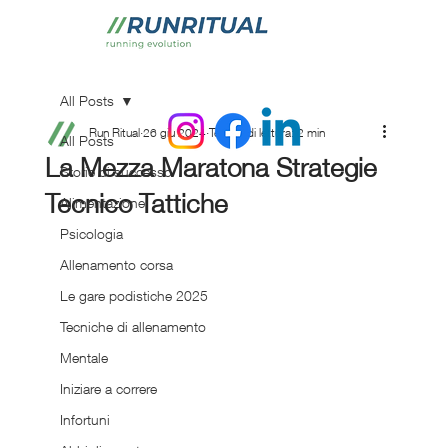
All Posts
Run Ritual
26 giu 2024
Tempo di lettura: 2 min
All Posts
La Mezza Maratona Strategie
Storie di successo
Tecnico Tattiche
Alimentazione
Psicologia
Allenamento corsa
Le gare podistiche 2025
Tecniche di allenamento
Mentale
Iniziare a correre
Infortuni