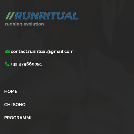
Trasforma la tua corsa con Run Ritual.
Programmi di training su misura per ogni appassionati di running
contact.runritual@gmail.com
+32 479660091
Menù
HOME
CHI SONO
PROGRAMMI
Altro