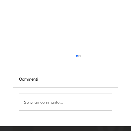
Commenti
Scrivi un commento...
Come gestire la corsa con problemi cardiaci
leggeri