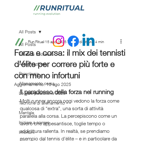
All Posts
Run Ritual
15 ago 2025
Tempo di lettura: 4 min
All Posts
Forza e corsa: il mix dei tennisti
Storie di successo
d’élite per correre più forte e
Alimentazione
con meno infortuni
Psicologia
Allenamento corsa
Aggiornamento:
16 ago 2025
Il paradosso della forza nel running
Le gare podistiche 2025
Molti runner ancora oggi vedono la forza come 
Tecniche di allenamento
qualcosa di “extra”, una sorta di attività 
Mentale
parallela alla corsa. La percepiscono come un 
Iniziare a correre
lavoro che appesantisce, toglie tempo o 
addirittura rallenta. In realtà, se prendiamo 
Infortuni
esempio dal tennis d’élite – e in particolare da 