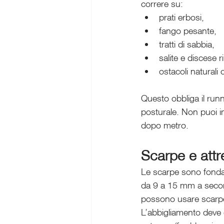
correre su:
prati erbosi,
fango pesante,
tratti di sabbia,
salite e discese r
ostacoli naturali 
Questo obbliga il runn
posturale. Non puoi i
dopo metro.
Scarpe e attr
Le scarpe sono fondame
da 9 a 15 mm a second
possono usare scarpe 
L’abbigliamento deve 