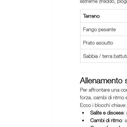
estreme (freddo, piogg
Terreno
Fango pesante
Prato asciutto
Sabbia / terra battut
Allenamento s
Per affrontare una co
forza, cambi di ritmo
Ecco i blocchi chiave:
Salite e discese
:
Cambi di ritmo
: 