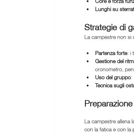
Core e forza fun
Lunghi su sterra
Strategie di g
La campestre non si 
Partenza forte
: i
Gestione del rit
cronometro, pens
Uso del gruppo
:
Tecnica sugli ost
Preparazione
La campestre allena la
con la fatica e con la 