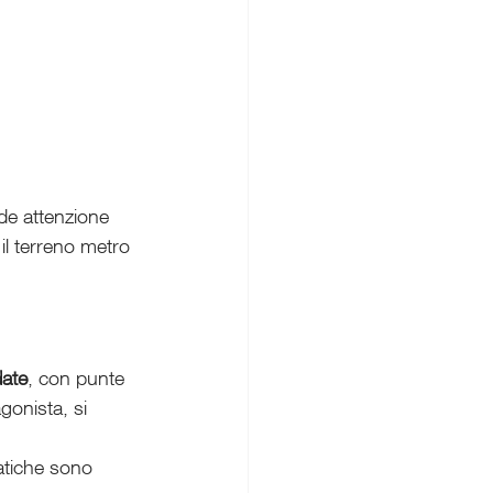
de attenzione 
il terreno metro 
date
, con punte 
onista, si 
atiche sono 