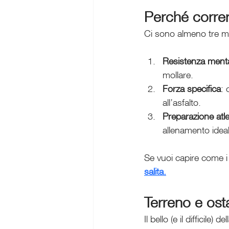
Perché corre
Ci sono almeno tre mo
Resistenza ment
mollare.
Forza specifica
: 
all’asfalto.
Preparazione atl
allenamento idea
Se vuoi capire come i 
salita.
Terreno e osta
Il bello (e il difficil