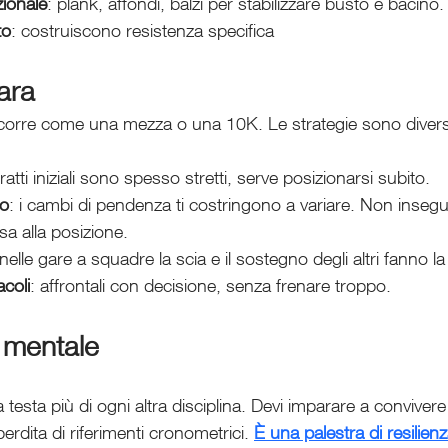
zionale
: plank, affondi, balzi per stabilizzare busto e bacino.
to
: costruiscono resistenza specifica
ara
corre come una mezza o una 10K. Le strategie sono diver
 tratti iniziali sono spesso stretti, serve posizionarsi subito.
mo
: i cambi di pendenza ti costringono a variare. Non inseguir
a alla posizione.
 nelle gare a squadre la scia e il sostegno degli altri fanno la
acoli
: affrontali con decisione, senza frenare troppo.
 mentale
 testa più di ogni altra disciplina. Devi imparare a convivere
perdita di riferimenti cronometrici. 
È una palestra di resilienz