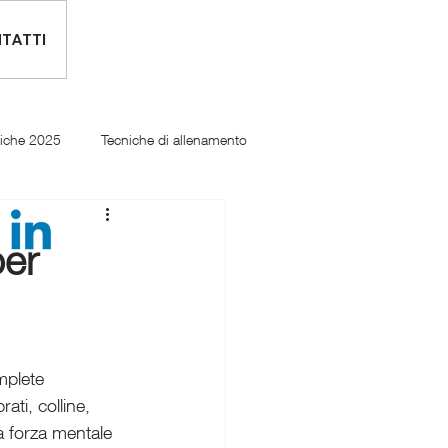
TATTI
tiche 2025
Tecniche di allenamento
per
mplete 
ati, colline, 
la forza mentale 