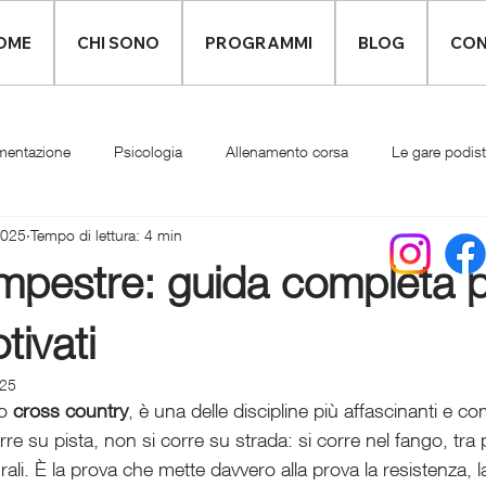
OME
CHI SONO
PROGRAMMI
BLOG
CON
mentazione
Psicologia
Allenamento corsa
Le gare podis
2025
Tempo di lettura: 4 min
Infortuni
Abbigliamento runner
mpestre: guida completa 
tivati
025
o 
cross country
, è una delle discipline più affascinanti e co
orre su pista, non si corre su strada: si corre nel fango, tra pr
rali. È la prova che mette davvero alla prova la resistenza, 