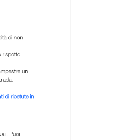
cità di non 
 rispetto 
campestre un 
trada.
i di ripetute in 
ali. Puoi 