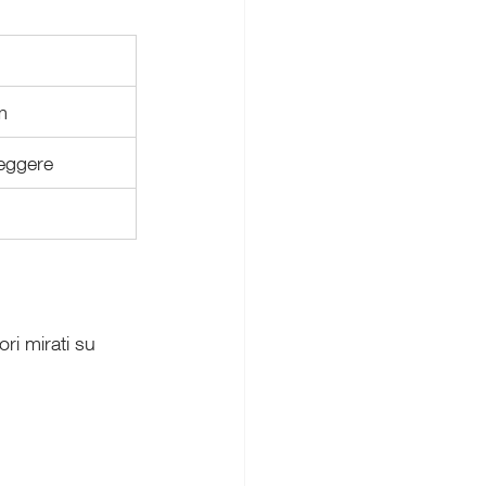
m
leggere
ri mirati su 