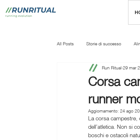
H
All Posts
Storie di successo
Ali
Run Ritual
29 mar 
Mentale
Iniziare a correre
Corsa ca
runner mo
Aggiornamento:
24 ago 2
La corsa campestre, 
dell’atletica. Non si c
boschi e ostacoli natu