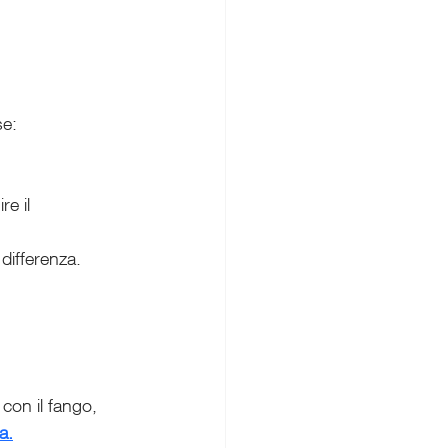
se:
e il 
 differenza.
 con il fango, 
a.