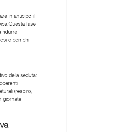
are in anticipo il 
pica.Questa fase 
 ridurre 
osi o con chi 
ivo della seduta:
coerenti
urali (respiro, 
n giornate 
iva