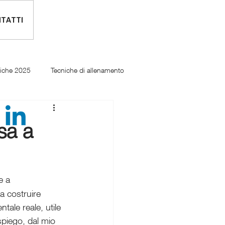
TATTI
tiche 2025
Tecniche di allenamento
rsa a
e a 
 a costruire 
tale reale, utile 
 spiego, dal mio 