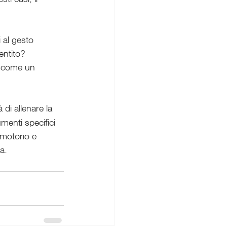
 al gesto
entito?
o come un 
 di allenare la 
umenti specifici 
 motorio e 
a.