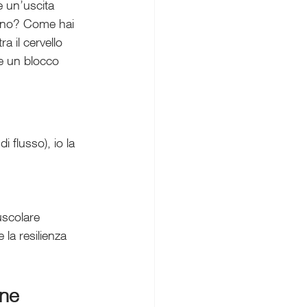
e un’uscita 
orno? Come hai 
a il cervello 
re un blocco 
 flusso), io la 
uscolare
 la resilienza 
ine