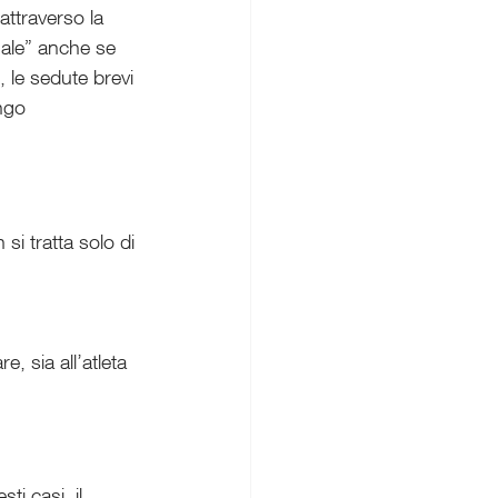
 attraverso la 
male” anche se 
 le sedute brevi 
ngo 
 si tratta solo di 
, sia all’atleta 
i casi, il 