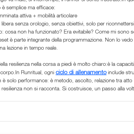
o è semplice ma efficace:
inata attiva + mobilità articolare
ibera senza orologio, senza obiettivi, solo per riconnettersi
rio: cosa non ha funzionato? Era evitabile? Come mi sono s
eset è parte integrante della programmazione. Non lo ved
a lezione in tempo reale.
della resilienza nella corsa a piedi è molto chiaro:è la capacità
ciclo di allenamento
corpo.In Runritual, ogni 
 include str
n è solo performance: è metodo, ascolto, relazione tra atto
a resilienza non si racconta. Si costruisce, un passo alla volt