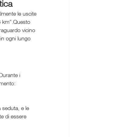
tica
lmente le uscite 
 6 km”.Questo 
traguardo vicino 
 in ogni lungo 
Durante i 
amento:
 seduta, e le 
e di essere 