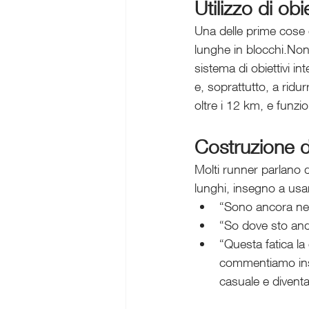
Utilizzo di obi
Una delle prime cose 
lunghe in blocchi.Non
sistema di obiettivi i
e, soprattutto, a ridur
oltre i 12 km, e funzi
Costruzione d
Molti runner parlano d
lunghi, insegno a usa
“Sono ancora nel
“So dove sto an
“Questa fatica la
commentiamo insi
casuale e divent