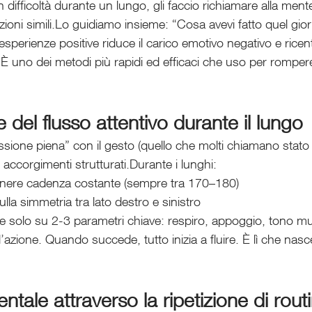
 difficoltà durante un lungo, gli faccio richiamare alla ment
zioni simili.Lo guidiamo insieme: “Cosa avevi fatto quel gi
sperienze positive riduce il carico emotivo negativo e ricentr
e.È uno dei metodi più rapidi ed efficaci che uso per rompe
 del flusso attentivo durante il lungo
ione piena” con il gesto (quello che molti chiamano stato di
 accorgimenti strutturati.Durante i lunghi:
nere cadenza costante (sempre tra 170–180)
lla simmetria tra lato destro e sinistro
e solo su 2-3 parametri chiave: respiro, appoggio, tono m
’azione. Quando succede, tutto inizia a fluire. È lì che nasce
tale attraverso la ripetizione di rout