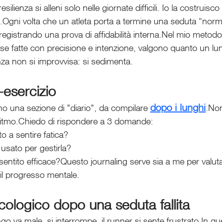
ilienza si alleni solo nelle giornate difficili. Io la costruisco
e.Ogni volta che un atleta porta a termine una seduta “nor
registrando una prova di affidabilità interna.Nel mio metodo,
, se fatte con precisione e intenzione, valgono quanto un lu
nza non si improvvisa: si sedimenta.
-esercizio
dopo i lunghi
ano una sezione di "diario", da compilare 
.Non
 ritmo.Chiedo di rispondere a 3 domande:
o a sentire fatica?
usato per gestirla?
entito efficace?Questo journaling serve sia a me per valutare
e il progresso mentale.
ologico dopo una seduta fallita
o va male, si interrompe, il runner si sente frustrato.In quest