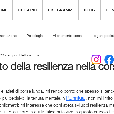
OME
CHI SONO
PROGRAMMI
BLOG
CON
mentazione
Psicologia
Allenamento corsa
Le gare podis
025
Tempo di lettura: 4 min
Infortuni
Abbigliamento runner
cato della resilienza nella co
ei atleti di corsa lunga, mi rendo conto che spesso si tend
Runritual
o più decisivo: la tenuta mentale.In 
, non mi limito
hilometri: mi interessa che ogni atleta sviluppi resilienza men
tutte le uscite in cui la fatica si fa viva.In questo articolo ti