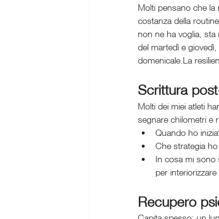
Molti pensano che la res
costanza della routin
non ne ha voglia, sta 
del martedì e giovedì
domenicale.La resilie
Scrittura post
Molti dei miei atleti h
segnare chilometri e
Quando ho iniziat
Che strategia ho 
In cosa mi sono s
per interiorizzar
Recupero psic
Capita spesso: un lung