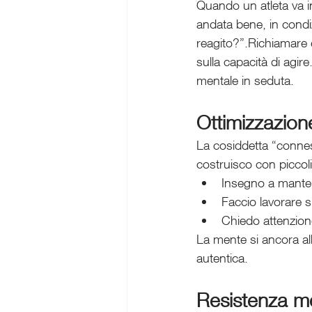
Quando un atleta va in
andata bene, in condi
reagito?”.Richiamare e
sulla capacità di agir
mentale in seduta.
Ottimizzazione
La cosiddetta “conness
costruisco con piccoli
Insegno a mante
Faccio lavorare su
Chiedo attenzion
La mente si ancora all
autentica.
Resistenza men