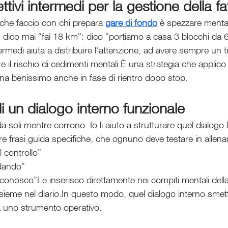
ettivi intermedi per la gestione della fa
che faccio con chi prepara 
gare di fondo
 è spezzare menta
 dico mai “fai 18 km”: dico “portiamo a casa 3 blocchi da
ntermedi aiuta a distribuire l’attenzione, ad avere sempre un 
re il rischio di cedimenti mentali.È una strategia che applico
ona benissimo anche in fase di rientro dopo stop.
i un dialogo interno funzionale
a soli mentre corrono. Io li aiuto a strutturare quel dialogo.
re frasi guida specifiche, che ognuno deve testare in allen
 controllo”
dando”
 conosco”Le inserisco direttamente nei compiti mentali della
eme nel diario.In questo modo, quel dialogo interno smett
a uno strumento operativo.