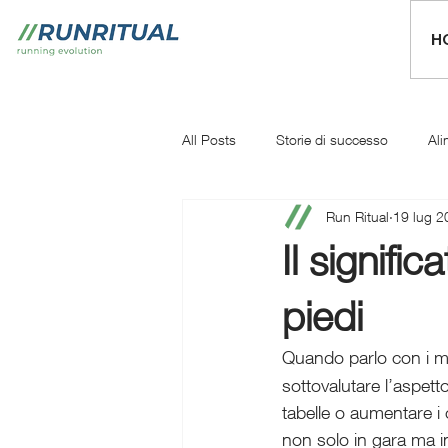
H
All Posts
Storie di successo
Ali
Run Ritual
19 lug 2
Mentale
Iniziare a correre
Il signifi
piedi
Quando parlo con i mi
sottovalutare l’aspett
tabelle o aumentare i c
non solo in gara ma in 