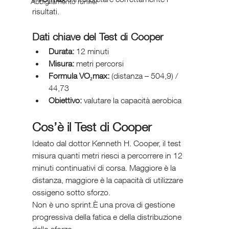
Abbigliamento runner
risultati.
Dati chiave del Test di Cooper
Durata:
 12 minuti
Misura:
 metri percorsi
Formula VO₂max:
 (distanza – 504,9) / 
44,73
Obiettivo:
 valutare la capacità aerobica
Cos’è il Test di Cooper
Ideato dal dottor Kenneth H. Cooper, il test 
misura quanti metri riesci a percorrere in 12 
minuti continuativi di corsa. Maggiore è la 
distanza, maggiore è la capacità di utilizzare 
ossigeno sotto sforzo.
Non è uno sprint.È una prova di gestione 
progressiva della fatica e della distribuzione 
dello sforzo.