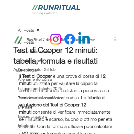
All Posts
Run Ritual
7 dic 2025
Tempo di lettura: 5 min
All Posts
Test di Cooper 12 minuti:
Storie di successo
tabella, formula e risultati
Alimentazione
Aggiornamento:
28 feb
Psicologia
Il 
Test di Cooper
 è una prova di corsa di 
12 
Allenamento corsa
minuti
 utilizzata per valutare la capacità 
Le gare podistiche 2025
aerobica misurando la distanza percorsa alla 
massima intensità sostenibile. La 
tabella di 
Tecniche di allenamento
valutazione del Test di Cooper 12 
Mentale
minuti
 consente di verificare immediatamente 
Iniziare a correre
se il risultato è scarso, buono o ottimo per età 
Infortuni
e sesso. Con la formula ufficiale puoi calcolare 
il 
VO₂max
 e interpretare correttamente i 