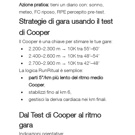
Azione pratica:
 tieni un diario con: sonno, 
meteo, FC riposo, RPE percepito pre-test.
Strategie di gara usando il test 
di Cooper
Il Cooper è una chiave per stimare le tue gare:
2.200–2.300 m → 10K tra 55’–60’
2.400–2.600 m → 10K tra 48’–54’
2.700–2.900 m → 10K tra 42’–48’
La logica RunRitual è semplice:
parti 5”/km più lento del ritmo medio 
Cooper
,
stabilizzi fino al km 6,
gestisci la deriva cardiaca nei km finali.
Dal Test di Cooper al ritmo 
gara
Indicazioni orientative: