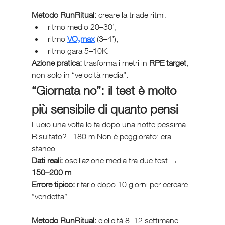
Metodo RunRitual:
 creare la triade ritmi:
ritmo medio 20–30’,
ritmo 
VO₂max
 (3–4’),
ritmo gara 5–10K.
Azione pratica:
 trasforma i metri in 
RPE target
, 
non solo in “velocità media”.
“Giornata no”: il test è molto 
più sensibile di quanto pensi
Lucio una volta lo fa dopo una notte pessima. 
Risultato? –180 m.Non è peggiorato: era 
stanco.
Dati reali:
 oscillazione media tra due test → 
150–200 m
.
Errore tipico:
 rifarlo dopo 10 giorni per cercare 
“vendetta”.
Metodo RunRitual:
 ciclicità 8–12 settimane.