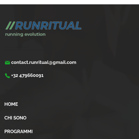
Perché scegliere un coaching corsa
personalizzato ?
Trasforma la tua corsa con Run Ritual.
Programmi di training su misura per ogni appassionati di running
contact.runritual@gmail.com
+32 479660091
Menù
HOME
CHI SONO
PROGRAMMI