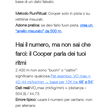
base di un dato falsato.
Metodo RunRitual:
 Cooper solo in pista o su 
rettilinei misurati.
Azione pratica:
 se devi farlo fuori pista, 
crea un 
“anello misurato” da 500 m.
Hai il numero, ma non sai che 
farci: il Cooper parla dei tuoi 
ritmi
2.400 m non sono “buoni” o “cattivi”: 
significano qualcosa.
Per esempio: VO₂max ≈ 
42–44 ml/kg/min → base per 10K tra 
48’ e 54’
.
Dati reali:
VO₂max (ml/kg/min) = (distanza – 
504,9) / 44,73.
Errore tipico:
 usare il numero per vantarsi, non 
per allenarsi.