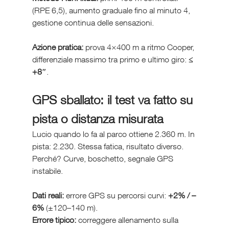
(RPE 6,5), aumento graduale fino al minuto 4, 
gestione continua delle sensazioni.
Azione pratica:
 prova 4×400 m a ritmo Cooper, 
differenziale massimo tra primo e ultimo giro: 
≤ 
+8″
.
GPS sballato: il test va fatto su 
pista o distanza misurata
Lucio quando lo fa al parco ottiene 2.360 m. In 
pista: 2.230. Stessa fatica, risultato diverso. 
Perché? Curve, boschetto, segnale GPS 
instabile.
Dati reali:
 errore GPS su percorsi curvi: 
+2% / –
6%
 (±120–140 m).
Errore tipico:
 correggere allenamento sulla 