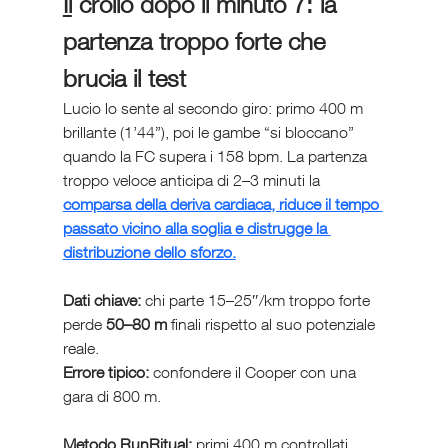
Il
 crollo dopo il minuto 7: la 
partenza troppo forte che 
brucia il test
Lucio lo sente al secondo giro: primo 400 m 
brillante (1’44”), poi le gambe “si bloccano” 
quando la FC supera i 158 bpm. La partenza 
troppo veloce anticipa di 2–3 minuti la 
comparsa della deriva cardiaca, riduce il tempo 
passato vicino alla soglia e distrugge la 
distribuzione dello sforzo.
Dati chiave:
 chi parte 15–25″/km troppo forte 
perde 
50–80 m
 finali rispetto al suo potenziale 
reale.
Errore tipico:
 confondere il Cooper con una 
gara di 800 m.
Metodo RunRitual:
 primi 400 m controllati 