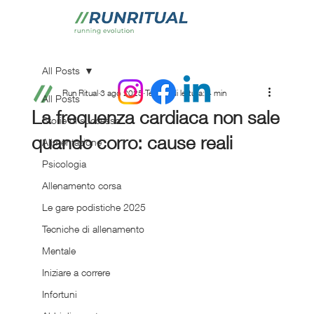
All Posts
Run Ritual
3 ago 2025
Tempo di lettura: 4 min
All Posts
La frequenza cardiaca non sale
Storie di successo
quando corro: cause reali
Alimentazione
Psicologia
Allenamento corsa
Le gare podistiche 2025
Tecniche di allenamento
Mentale
Iniziare a correre
Infortuni