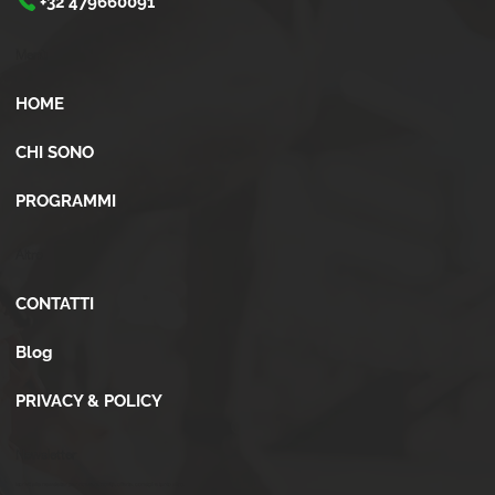
+32 479660091
Menù
HOME
CHI SONO
PROGRAMMI
Altro
CONTATTI
Blog
PRIVACY & POLICY
Newsletter
Iscriviti alla newsletter per ricevere novità, offerte, consigli e tanto altro.