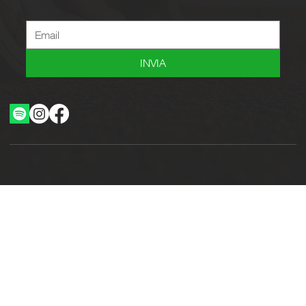
INVIA
Ottimizzazione SEO by Studio WebAlive
2024 by No Borders Business