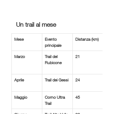
Un trail al mese 
Mese
Evento 
Distanza (km)
Disli
principale
Marzo
Trail del 
21
900
Rubicone
Aprile
Trail dei Gessi
24
700
Maggio
Corno Ultra 
45
240
Trail