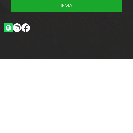
INVIA
Ottimizzazione SEO by Studio WebAlive
2024 by No Borders Business