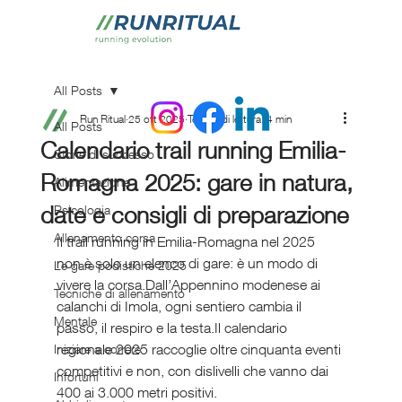
All Posts
Run Ritual
25 ott 2025
Tempo di lettura: 4 min
All Posts
Calendario trail running Emilia-
Storie di successo
Romagna 2025: gare in natura,
Alimentazione
date e consigli di preparazione
Psicologia
Allenamento corsa
Il trail running in Emilia-Romagna nel 2025 
non è solo un elenco di gare: è un modo di 
Le gare podistiche 2025
vivere la corsa.Dall’Appennino modenese ai 
Tecniche di allenamento
calanchi di Imola, ogni sentiero cambia il 
Mentale
passo, il respiro e la testa.Il calendario 
regionale 2025 raccoglie oltre cinquanta eventi 
Iniziare a correre
competitivi e non, con dislivelli che vanno dai 
Infortuni
400 ai 3.000 metri positivi.