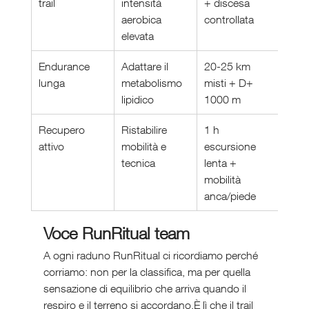
trail
intensità 
+ discesa 
aerobica 
controllata
elevata
Endurance 
Adattare il 
20-25 km 
lunga
metabolismo 
misti + D+ 
lipidico
1000 m
Recupero 
Ristabilire 
1 h 
attivo
mobilità e 
escursione 
tecnica
lenta + 
mobilità 
anca/piede
Voce RunRitual team
A ogni raduno RunRitual ci ricordiamo perché 
corriamo: non per la classifica, ma per quella 
sensazione di equilibrio che arriva quando il 
respiro e il terreno si accordano.È lì che il trail 