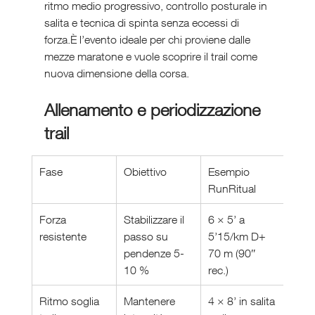
ritmo medio progressivo, controllo posturale in 
salita e tecnica di spinta senza eccessi di 
forza.È l’evento ideale per chi proviene dalle 
mezze maratone e vuole scoprire il trail come 
nuova dimensione della corsa.
Allenamento e periodizzazione 
trail
Fase
Obiettivo
Esempio 
RunRitual
Forza 
Stabilizzare il 
6 × 5’ a 
resistente
passo su 
5’15/km D+ 
pendenze 5-
70 m (90″ 
10 %
rec.)
Ritmo soglia 
Mantenere 
4 × 8’ in salita 