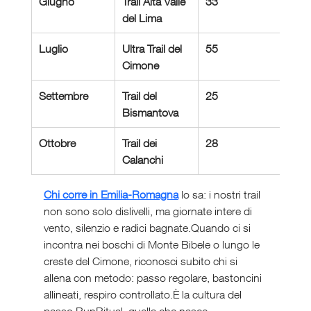
Giugno
Trail Alta Valle 
33
150
del Lima
Luglio
Ultra Trail del 
55
280
Cimone
Settembre
Trail del 
25
110
Bismantova
Ottobre
Trail dei 
28
900
Calanchi
Chi corre in Emilia-Romagna
 lo sa: i nostri trail 
non sono solo dislivelli, ma giornate intere di 
vento, silenzio e radici bagnate.Quando ci si 
incontra nei boschi di Monte Bibele o lungo le 
creste del Cimone, riconosci subito chi si 
allena con metodo: passo regolare, bastoncini 
allineati, respiro controllato.È la cultura del 
passo RunRitual, quella che nasce