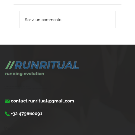
Scrivi un commento...
Maratona sub 3 ore: il percorso completo
con un personal coach
Trasforma la tua corsa con Run Ritual.
Programmi di training su misura per ogni appassionati di running
contact.runritual@gmail.com
+32 479660091
Menù