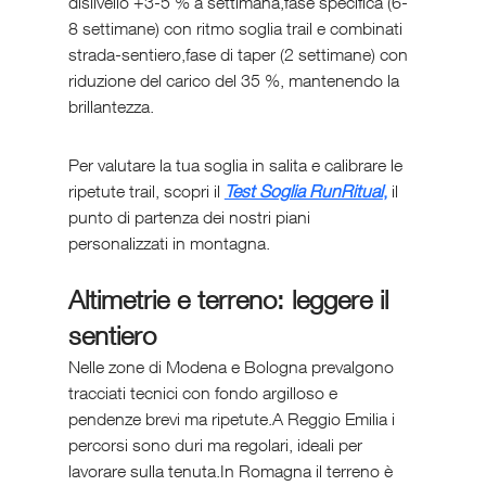
dislivello +3-5 % a settimana,fase specifica (6-
8 settimane) con ritmo soglia trail e combinati 
strada-sentiero,fase di taper (2 settimane) con 
riduzione del carico del 35 %, mantenendo la 
brillantezza.
Per valutare la tua soglia in salita e calibrare le 
ripetute trail, scopri il 
Test Soglia RunRitual
,
 il 
punto di partenza dei nostri piani 
personalizzati in montagna.
Altimetrie e terreno: leggere il 
sentiero
Nelle zone di Modena e Bologna prevalgono 
tracciati tecnici con fondo argilloso e 
pendenze brevi ma ripetute.A Reggio Emilia i 
percorsi sono duri ma regolari, ideali per 
lavorare sulla tenuta.In Romagna il terreno è 