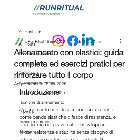
All Posts
Run Ritual
16 apr 2025
Tempo di lettura: 2 min
All Posts
Allenamento con elastici: guida
Storie di successo
completa ed esercizi pratici per
Alimentazione
rinforzare tutto il corpo
Psicologia
Allenamento corsa
Aggiornamento:
5 set 2025
Introduzione
Le gare podistiche 2025
Tecniche di allenamento
L’allenamento con elastici, conosciuti anche 
Mentale
come bande elastiche o fasce di resistenza, è 
Iniziare a correre
uno dei metodi più versatili per sviluppare 
Infortuni
forza, resistenza e stabilità senza bisogno di 
attrezzature costose o spazi dedicati. Gli 