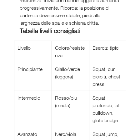
resistenza. Inizia con bande leggere e aumenta 
progressivamente. Ricorda: la posizione di 
partenza deve essere stabile, piedi alla 
larghezza delle spalle e schiena dritta.
Tabella livelli consigliati
Livello
Colore/resiste
Esercizi tipici
nza
Principiante
Giallo/verde 
Squat, curl 
(leggera)
bicipiti, chest 
press
Intermedio
Rosso/blu 
Squat 
(media)
profondo, lat 
pulldown, 
glute bridge
Avanzato
Nero/viola 
Squat jump, 