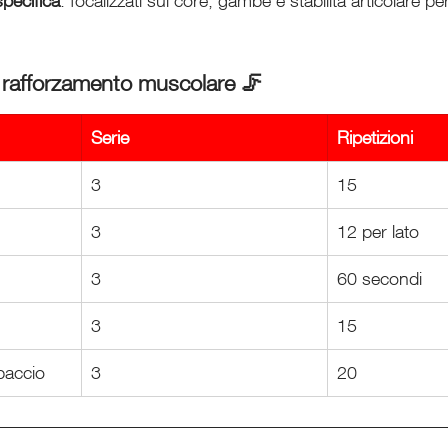
specifica
: focalizzati sul core, gambe e stabilità articolare pe
di rafforzamento muscolare 🦵
Serie
Ripetizioni
3
15
3
12 per lato
3
60 secondi
3
15
paccio
3
20