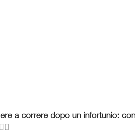
re a correre dopo un infortunio: cons
‍♂️