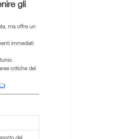
ire gli 
ta, ma offre un 
menti immediati 
rtunio.
aree critiche del 
👈
pporto del 