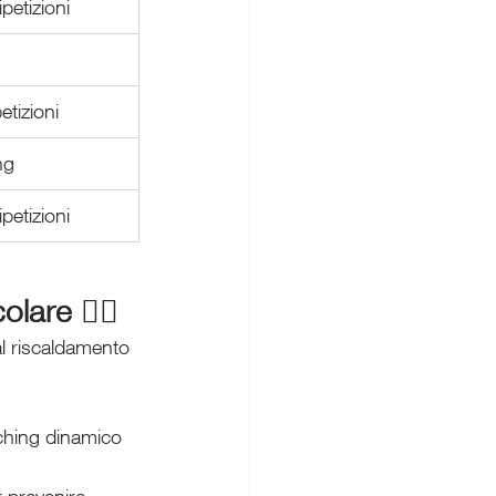
petizioni
etizioni
ng
petizioni
are 🏋️‍♀️
l riscaldamento 
tching dinamico 