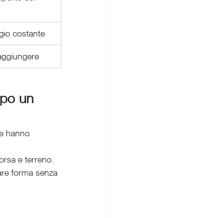
gio costante
raggiungere
opo un 
he hanno 
 corsa e terreno.
rare forma senza 