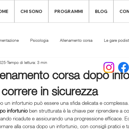
OME
CHI SONO
PROGRAMMI
BLOG
CON
mentazione
Psicologia
Allenamento corsa
Le gare podis
025
Tempo di lettura: 3 min
Infortuni
Abbigliamento runner
llenamento corsa dopo info
 correre in sicurezza
o un infortunio può essere una sfida delicata e complessa
po infortunio
 ben strutturata è la chiave per riprendere a c
itando ricadute e assicurando una progressione efficace. Ec
nare alla corsa dopo un infortunio, con consigli pratici e tab