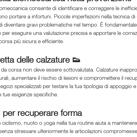
iomeccanica consente di identificare e correggere le ineffici
 portare a infortuni. Piccole imperfezioni nella tecnica di 
di diventare gravi problematiche nel tempo. È fondamentale,
o per eseguire una valutazione precisa e apportare le correz
rsa più sicura e efficiente.
etta delle calzature 👟
e da corsa non deve essere sottovalutata. Calzature inappr
urali, aumentare il rischio di lesioni e compromettere il re
 negozi specializzati per testare la tua tipologia di appoggio e 
e tue esigenze specifiche.
g per recuperare forma 
e ciclismo, nuoto o yoga nella tua routine aiuta a mantenere 
senza stressare ulteriormente le articolazioni compromesse d