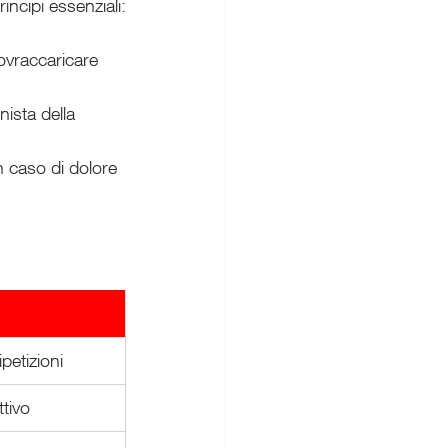
incipi essenziali:
ovraccaricare 
nista della 
n caso di dolore 
petizioni
ttivo