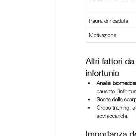
Paura di ricadute
Motivazione
Altri fattori 
infortunio 
Analisi biomecca
causato l’infortun
Scelta delle scar
Cross training
: a
sovraccarichi.
Importanza de