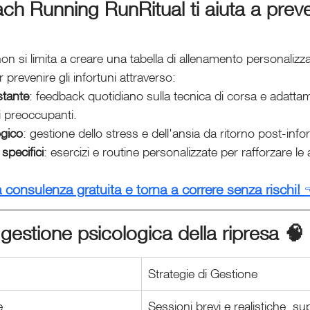
 Running RunRitual ti aiuta a preven
n si limita a creare una tabella di allenamento personalizza
prevenire gli infortuni attraverso:
stante
: feedback quotidiano sulla tecnica di corsa e adatta
i preoccupanti.
ogico
: gestione dello stress e dell'ansia da ritorno post-info
specifici
: esercizi e routine personalizzate per rafforzare le 
 consulenza gratuita e torna a correre senza rischi!
 
 gestione psicologica della ripresa 🧠
Strategie di Gestione
e
Sessioni brevi e realistiche, su