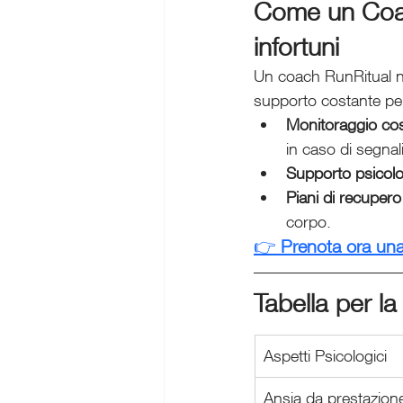
Come un Coach
infortuni
Un coach RunRitual no
supporto costante per 
Monitoraggio co
in caso di segnal
Supporto psicol
Piani di recupero 
corpo.
👉 
Prenota ora una
Tabella per la
Aspetti Psicologici
Ansia da prestazion