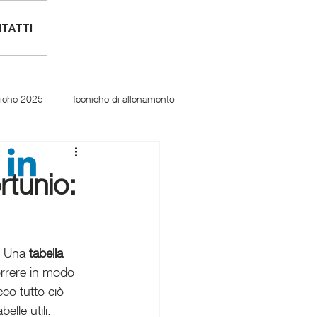
TATTI
tiche 2025
Tecniche di allenamento
rtunio:
. Una 
tabella 
orrere in modo 
co tutto ciò 
elle utili.