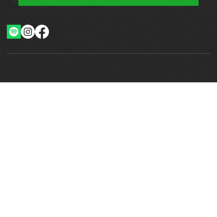
Ottimizzazione SEO by Studio WebAlive
2024 by No Borders Business