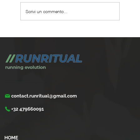
Scrivi un commento...
Dove correre a Bologna: 7 percorsi da
scoprire
Trasforma la tua corsa con Run Ritual.
Programmi di training su misura per ogni appassionati di running
contact.runritual@gmail.com
+32 479660091
Menù
HOME