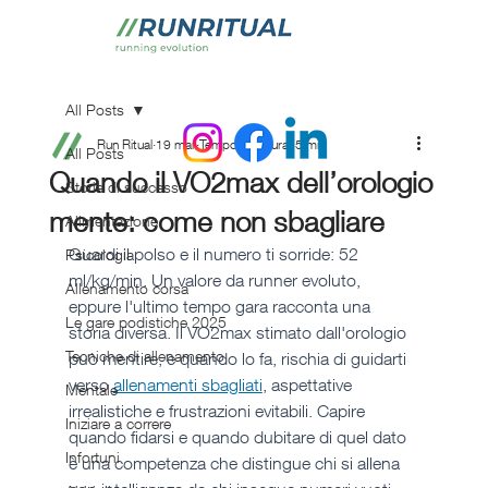
All Posts
Run Ritual
19 mar
Tempo di lettura: 5 min
All Posts
Quando il VO2max dell’orologio
Storie di successo
mente: come non sbagliare
Alimentazione
Guardi il polso e il numero ti sorride: 52 
Psicologia
ml/kg/min. Un valore da runner evoluto, 
Allenamento corsa
eppure l'ultimo tempo gara racconta una 
Le gare podistiche 2025
storia diversa. Il VO2max stimato dall'orologio 
Tecniche di allenamento
può mentire, e quando lo fa, rischia di guidarti 
verso 
allenamenti sbagliati
, aspettative 
Mentale
irrealistiche e frustrazioni evitabili. Capire 
Iniziare a correre
quando fidarsi e quando dubitare di quel dato 
Infortuni
è una competenza che distingue chi si allena 