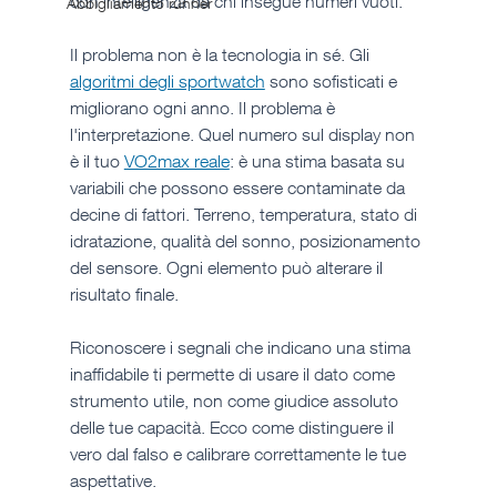
con intelligenza da chi insegue numeri vuoti.
Abbigliamento runner
Il problema non è la tecnologia in sé. Gli 
algoritmi degli sportwatch
 sono sofisticati e 
migliorano ogni anno. Il problema è 
l'interpretazione. Quel numero sul display non 
è il tuo 
VO2max reale
: è una stima basata su 
variabili che possono essere contaminate da 
decine di fattori. Terreno, temperatura, stato di 
idratazione, qualità del sonno, posizionamento 
del sensore. Ogni elemento può alterare il 
risultato finale.
Riconoscere i segnali che indicano una stima 
inaffidabile ti permette di usare il dato come 
strumento utile, non come giudice assoluto 
delle tue capacità. Ecco come distinguere il 
vero dal falso e calibrare correttamente le tue 
aspettative.