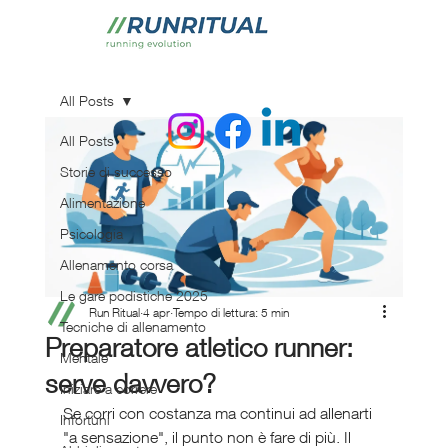
All Posts
All Posts
Storie di successo
Alimentazione
Psicologia
Allenamento corsa
Le gare podistiche 2025
Run Ritual
4 apr
Tempo di lettura: 5 min
Tecniche di allenamento
Preparatore atletico runner:
Mentale
serve davvero?
Iniziare a correre
Se corri con costanza ma continui ad allenarti 
Infortuni
"a sensazione", il punto non è fare di più. Il 