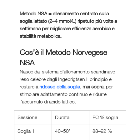
Metodo NSA = allenamento centrato sulla 
soglia lattato (2–4 mmol/L) ripetuto più volte a 
settimana per migliorare efficienza aerobica e 
stabilità metabolica.
Cos’è il Metodo Norvegese 
NSA
Nasce dal sistema d’allenamento scandinavo 
reso celebre dagli Ingebrigtsen.Il principio è 
restare 
a 
ridosso della soglia
, mai sopra
, per 
stimolare adattamento continuo e ridurre 
l’accumulo di acido lattico.
Sessione
Durata
FC % soglia
Latt
Soglia 1
40–50’
88–92 %
2.5–