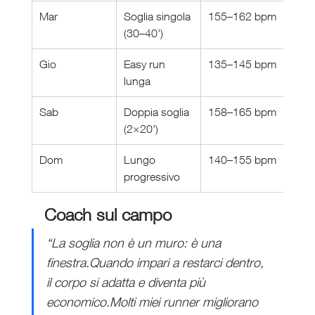
Mar
Soglia singola 
155–162 bpm
Cont
(30–40’)
resp
Gio
Easy run 
135–145 bpm
Base
lunga
Sab
Doppia soglia 
158–165 bpm
Ritm
(2×20’)
mar
Dom
Lungo 
140–155 bpm
Chiu
progressivo
Coach sul campo
“La soglia non è un muro: è una 
finestra.Quando impari a restarci dentro, 
il corpo si adatta e diventa più 
economico.Molti miei runner migliorano 