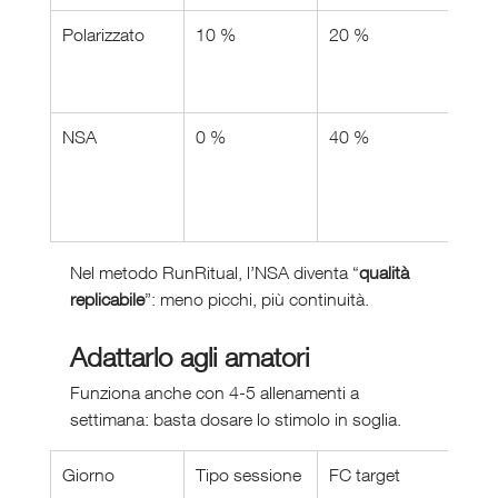
Polarizzato
10 %
20 %
70 
NSA
0 %
40 %
60 
Nel metodo RunRitual, l’NSA diventa “
qualità 
replicabile
”: meno picchi, più continuità.
Adattarlo agli amatori
Funziona anche con 4-5 allenamenti a 
settimana: basta dosare lo stimolo in soglia.
Giorno
Tipo sessione
FC target
Foc