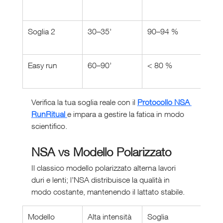
Soglia 2
30–35’
90–94 %
3.5–
Easy run
60–90’
< 80 %
1–1
Verifica la tua soglia reale con il 
Protocollo NSA 
RunRitual 
e impara a gestire la fatica in modo 
scientifico.
NSA vs Modello Polarizzato
Il classico modello polarizzato alterna lavori 
duri e lenti; l’NSA distribuisce la qualità in 
modo costante, mantenendo il lattato stabile.
Modello
Alta intensità
Soglia
Lent