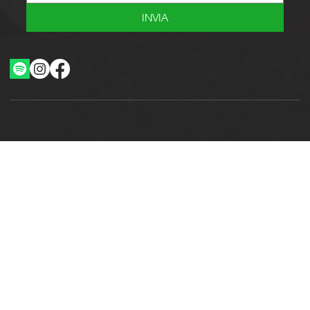
INVIA
Ottimizzazione SEO by Studio WebAlive
2024 by No Borders Business