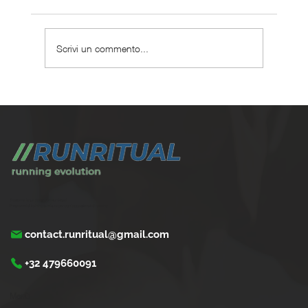
Scrivi un commento...
Perché scegliere un coaching corsa
personalizzato ?
Trasforma la tua corsa con Run Ritual.
Programmi di training su misura per ogni appassionati di running
contact.runritual@gmail.com
+32 479660091
Menù