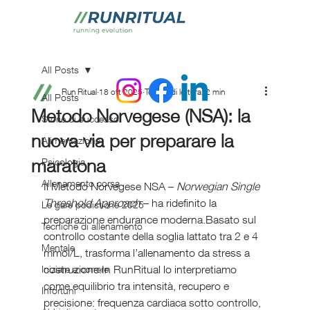
All Posts
Run Ritual
18 ott 2025
Tempo di lettura: 2 min
All Posts
Metodo Norvegese (NSA): la
Storie di successo
nuova via per preparare la
Alimentazione
maratona
Psicologia
Allenamento corsa
Il Metodo Norvegese NSA – 
Norwegian Single 
Threshold Approach
 – ha ridefinito la 
Le gare podistiche 2025
preparazione endurance moderna.Basato sul 
Tecniche di allenamento
controllo costante della soglia lattato tra 2 e 4 
Mentale
mmol/L, trasforma l’allenamento da stress a 
costruzione.In RunRitual lo interpretiamo 
Iniziare a correre
come equilibrio tra intensità, recupero e 
Infortuni
precisione: frequenza cardiaca sotto controllo, 