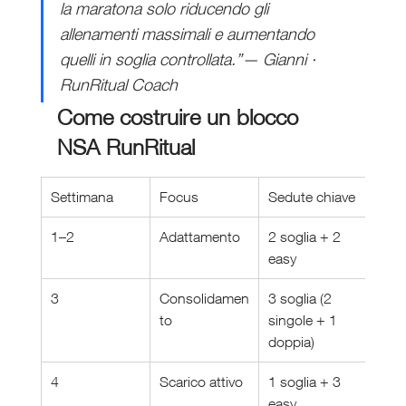
la maratona solo riducendo gli 
allenamenti massimali e aumentando 
quelli in soglia controllata.”— Gianni · 
RunRitual Coach
Come costruire un blocco 
NSA RunRitual
Settimana
Focus
Sedute chiave
Obie
1–2
Adattamento
2 soglia + 2 
Stab
easy
3
Consolidamen
3 soglia (2 
Toll
to
singole + 1 
latta
doppia)
4
Scarico attivo
1 soglia + 3 
Recu
easy
funz