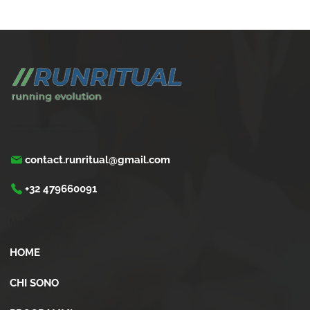
Dove correre a Bologna: 7 percorsi da
scoprire
Trasforma la tua corsa con Run Ritual.
Programmi di training su misura per ogni appassionati di running
contact.runritual@gmail.com
+32 479660091
Menù
HOME
CHI SONO