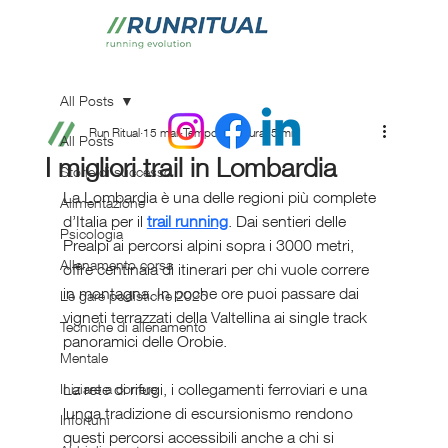
All Posts
Run Ritual
15 mar
Tempo di lettura: 5 min
All Posts
I migliori trail in Lombardia
Storie di successo
La Lombardia è una delle regioni più complete 
Alimentazione
d’Italia per il 
trail running
. Dai sentieri delle 
Psicologia
Prealpi ai percorsi alpini sopra i 3000 metri, 
Allenamento corsa
offre centinaia di itinerari per chi vuole correre 
in montagna. In poche ore puoi passare dai 
Le gare podistiche 2025
vigneti terrazzati della Valtellina ai single track 
Tecniche di allenamento
panoramici delle Orobie.
Mentale
La rete di rifugi, i collegamenti ferroviari e una 
Iniziare a correre
lunga tradizione di escursionismo rendono 
Infortuni
questi percorsi accessibili anche a chi si 