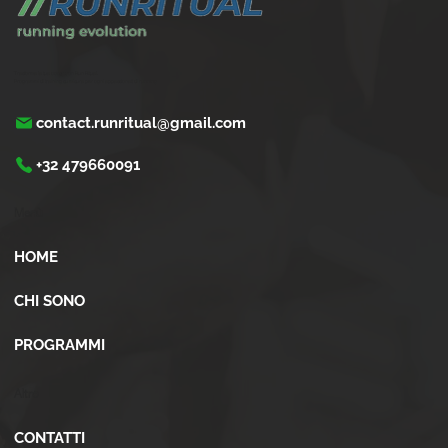
Trasforma la tua corsa con Run Ritual.
Programmi di training su misura per ogni appassionati di running
contact.runritual@gmail.com
+32 479660091
Menù
HOME
CHI SONO
PROGRAMMI
Altro
CONTATTI