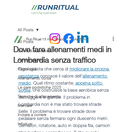
All Posts
Run Ritual
15 mar
Tempo di lettura: 5 min
All Posts
Dove fare allenamenti medi in
Storie di successo
Lombardia senza traffico
Alimentazione
Ogni ciclista che cerca di 
migliorare la propria 
Psicologia
resistenza
 conosce il valore dell'
allenamento 
Allenamento corsa
medio
. Quel ritmo costante, 
appena sotto 
Le gare podistiche 2025
soglia
, che costruisce la base aerobica senza 
Tecniche di allenamento
distruggere le gambe. Il problema in 
Lombardia non è mai stato trovare strade 
Mentale
belle. Il problema è trovare strade dove 
Iniziare a correre
pedalare senza fermarsi ogni duecento metri. 
Infortuni
Semafori, rotatorie, auto in doppia fila, camion 