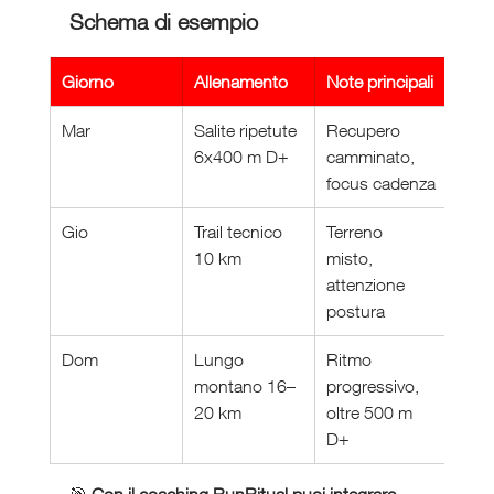
Schema di esempio
Giorno
Allenamento
Note principali
Mar
Salite ripetute 
Recupero 
6x400 m D+
camminato, 
focus cadenza
Gio
Trail tecnico 
Terreno 
10 km
misto, 
attenzione 
postura
Dom
Lungo 
Ritmo 
montano 16–
progressivo, 
20 km
oltre 500 m 
D+