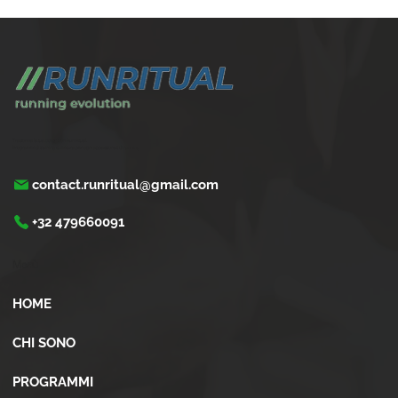
Come gestire la corsa con problemi cardiaci
leggeri
Trasforma la tua corsa con Run Ritual.
Programmi di training su misura per ogni appassionati di running
contact.runritual@gmail.com
+32 479660091
Menù
HOME
CHI SONO
PROGRAMMI