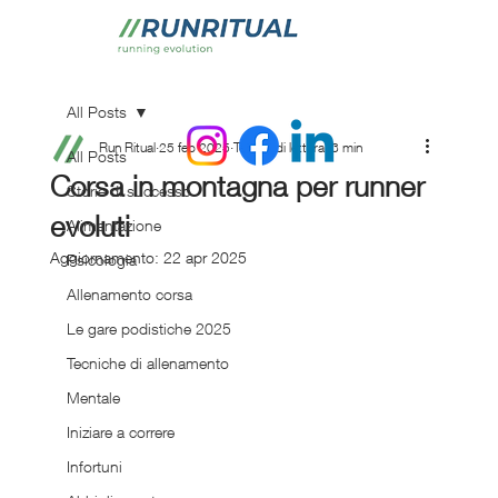
All Posts
Run Ritual
25 feb 2025
Tempo di lettura: 3 min
All Posts
Corsa in montagna per runner
Storie di successo
evoluti
Alimentazione
Aggiornamento:
22 apr 2025
Psicologia
Allenamento corsa
Le gare podistiche 2025
Tecniche di allenamento
Mentale
Iniziare a correre
Infortuni