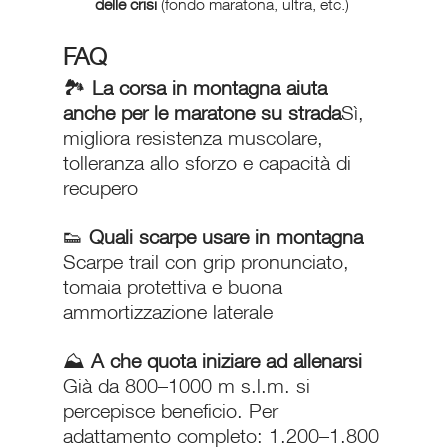
delle crisi
 (fondo maratona, ultra, etc.)
FAQ
🏞️ 
La corsa in montagna aiuta 
anche per le maratone su strada
Sì, 
migliora resistenza muscolare, 
tolleranza allo sforzo e capacità di 
recupero
👟 
Quali scarpe usare in montagna 
Scarpe trail con grip pronunciato, 
tomaia protettiva e buona 
ammortizzazione laterale
⛰️ 
A che quota iniziare ad allenarsi 
Già da 800–1000 m s.l.m. si 
percepisce beneficio. Per 
adattamento completo: 1.200–1.800 