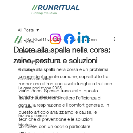
All Posts
Run Ritual
11 giu 2025
Tempo di lettura: 5 min
All Posts
Dolore alla spalla nella corsa:
Storie di successo
zaino, postura e soluzioni
Alimentazione
Il dolore alla spalla nella corsa è un problema 
Psicologia
sorprendentemente comune, soprattutto tra i 
Allenamento corsa
runner che affrontano uscite lunghe o trail con 
Le gare podistiche 2025
zaino idrico. Spesso trascurato, questo 
Tecniche di allenamento
fastidio può compromettere l’efficienza di 
corsa, la respirazione e il comfort generale. In 
Mentale
questo articolo analizziamo le cause, le 
Iniziare a correre
tecniche di prevenzione e le soluzioni 
Infortuni
concrete, con un occhio particolare 