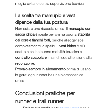
meglio evitarlo senza supervisione tecnica.
La scelta tra marsupio e vest 
dipende dalla tua postura
Non esiste una risposta unica. Il 
marsupio con 
sacca idrica
 è ideale per chi ha buona 
stabilità 
del core e fianchi forti
, perché alleggerisce 
completamente le spalle. Il 
vest idrico
 è più 
adatto a chi ha buona mobilità toracica e 
controllo scapolare
, ma richiede attenzione alla 
regolazione.
Provalo sempre in allenamento
 prima di usarlo 
in gara: ogni runner ha una biomeccanica 
unica.
Conclusioni pratiche per 
runner e trail runner
Dolore alla spalla
 nella 
corsa lunga
 non è 