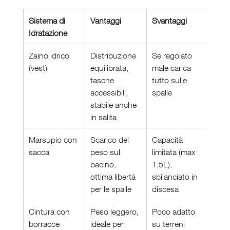
Sistema di 
Vantaggi
Svantaggi
Cons
Idratazione
per
Zaino idrico 
Distribuzione 
Se regolato 
Trail
(vest)
equilibrata, 
male carica 
lungh
tasche 
tutto sulle 
alle
accessibili, 
spalle
su di
stabile anche 
in salita
Marsupio con 
Scarico del 
Capacità 
Runn
sacca
peso sul 
limitata (max 
dolo
bacino, 
1,5L), 
spall
ottima libertà 
sbilanciato in 
trap
per le spalle
discesa
Cintura con 
Peso leggero, 
Poco adatto 
Cors
borracce
ideale per 
su terreni 
strad