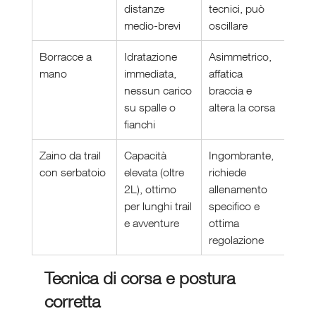
distanze 
tecnici, può 
15 
medio-brevi
oscillare
Borracce a 
Idratazione 
Asimmetrico, 
Alle
mano
immediata, 
affatica 
brevi
nessun carico 
braccia e 
clim
su spalle o 
altera la corsa
fianchi
Zaino da trail 
Capacità 
Ingombrante, 
Ultra 
con serbatoio
elevata (oltre 
richiede 
escu
2L), ottimo 
allenamento 
lung
per lunghi trail 
specifico e 
auto
e avventure
ottima 
a
regolazione
Tecnica di corsa e postura 
corretta