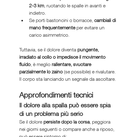
2-3 km
, ruotando le spalle in avanti e 
indietro.
Se porti bastoncini o borracce, 
cambiali di 
mano frequentemente
 per evitare un 
carico asimmetrico.
Tuttavia, se il dolore diventa 
pungente, 
irradiato al collo o impedisce il movimento 
fluido
, è meglio 
rallentare, svuotare 
parzialmente lo zaino
 (se possibile) e rivalutare. 
Il corpo sta lanciando un segnale da ascoltare.
Approfondimenti tecnici 
Il dolore alla spalla può essere spia 
di un problema più serio
Se il dolore 
persiste dopo la corsa
, peggiora 
nei giorni seguenti o compare anche a riposo, 
può essere sintomo di: