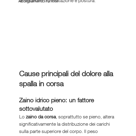
all’equilibrio tra idratazione e postura.
Abbigliamento runner
Cause principali del dolore alla 
spalla in corsa
Zaino idrico pieno: un fattore 
sottovalutato
Lo 
zaino da corsa
, soprattutto se pieno, altera 
significativamente la distribuzione dei carichi 
sulla parte superiore del corpo. Il peso 