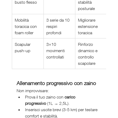
busto flesso
stabilità 
posturale
Mobilità 
3 serie da 10 
Migliorare 
toracica con 
respiri 
estensione 
foam roller
profondi
toracica
Scapular 
3×10 
Rinforzo 
push-up
movimenti 
dinamico e 
controllati
controllo 
scapolare
Allenamento progressivo con zaino
Non improvvisare:
Prova il tuo zaino con 
carico 
progressivo
 (1L → 2,5L).
Inserisci uscite brevi (3-5 km) per testare 
comfort e stabilità.