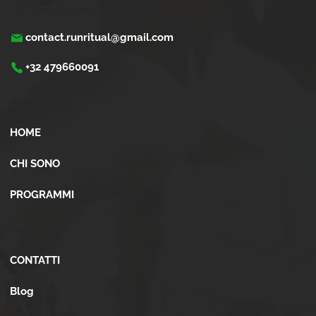
Trasforma la tua corsa con Run Ritual.
Programmi di training su misura per ogni appassionati di running
contact.runritual@gmail.com
+32 479660091
Menù
HOME
CHI SONO
PROGRAMMI
Altro
CONTATTI
Blog