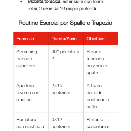
Mobilità toracica
: estensioni con foam 
roller, 3 serie da 10 respiri profondi.
Routine Esercizi per Spalle e Trapezio
Esercizio
Durata/Serie
Obiettivo
Stretching 
30'' per lato × 
Ridurre 
trapezio 
2
tensione 
superiore
cervicale e 
spalle
Aperture 
2×15 
Attivare 
reverse con 
ripetizioni
deltoidi 
elastico
posteriori e 
cuffia
Rematore 
3×12 
Rinforzo 
con elastico a 
ripetizioni
scapolare e 