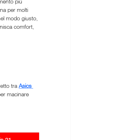
amento più 
na per molti 
nel modo giusto, 
nisca comfort, 
tto tra 
Asics 
per macinare 
in 21