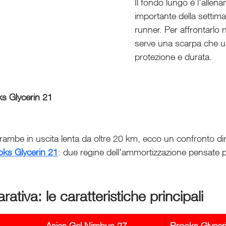
Il fondo lungo è l'allen
importante della settima
runner. Per affrontarlo 
serve una scarpa che u
protezione e durata. 
s Glycerin 21
rambe in uscita lenta da oltre 20 km, ecco un confronto dire
oks Glycerin 21
: due regine dell'ammortizzazione pensate 
ativa: le caratteristiche principali
Asics Gel Nimbus 27
Brooks Glycer