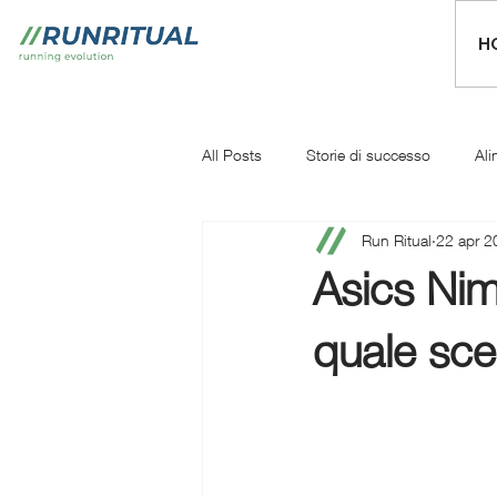
H
All Posts
Storie di successo
Ali
Run Ritual
22 apr 2
Mentale
Iniziare a correre
Asics Nim
quale sceg