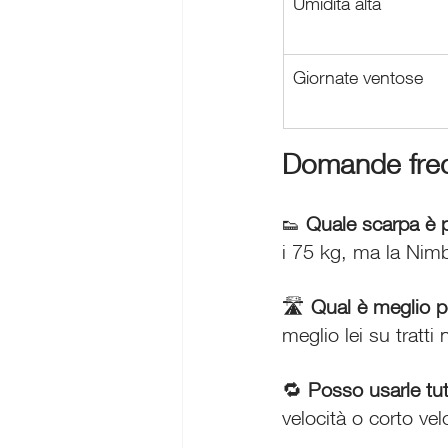
Umidità alta
Giornate ventose
Domande freq
Quale scarpa è p
👟
i 75 kg, ma la Nimb
🛣️ 
Qual è meglio pe
meglio lei su tratti 
🔁 
Posso usarle tutt
velocità o corto ve