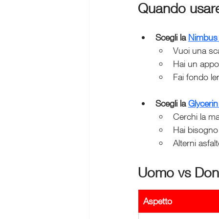
Quando usare 
Scegli la 
Nimbus
Vuoi una sca
Hai un appog
Fai fondo le
Scegli la 
Glycerin
Cerchi la ma
Hai bisogno 
Alterni asfal
Uomo vs Donna
Aspetto