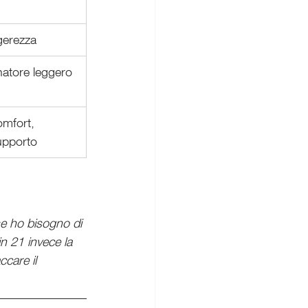
gerezza
natore leggero
omfort, 
upporto
se ho bisogno di 
in 21 invece la 
care il 