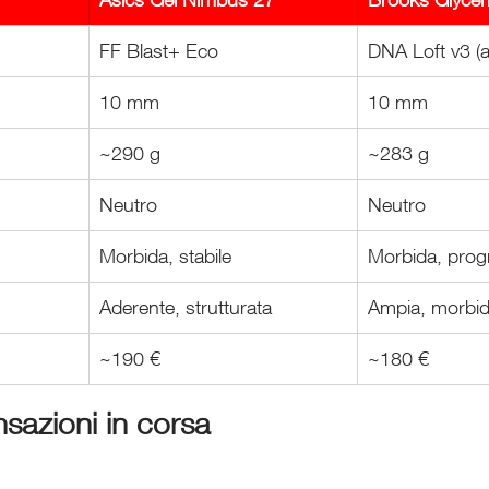
FF Blast+ Eco
DNA Loft v3 (a
10 mm
10 mm
~290 g
~283 g
Neutro
Neutro
Morbida, stabile
Morbida, prog
Aderente, strutturata
Ampia, morbi
~190 €
~180 €
sazioni in corsa