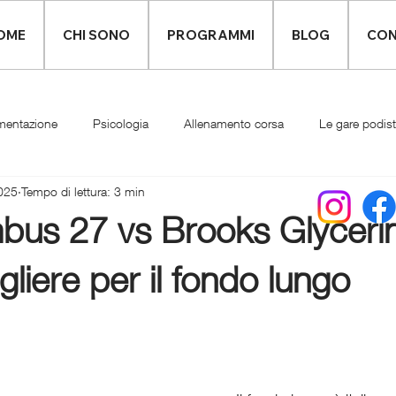
OME
CHI SONO
PROGRAMMI
BLOG
CON
mentazione
Psicologia
Allenamento corsa
Le gare podis
025
Tempo di lettura: 3 min
Infortuni
Abbigliamento runner
bus 27 vs Brooks Glyceri
liere per il fondo lungo