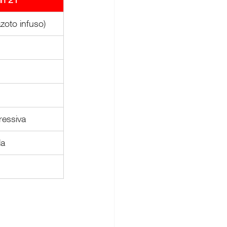
zoto infuso)
ressiva
da