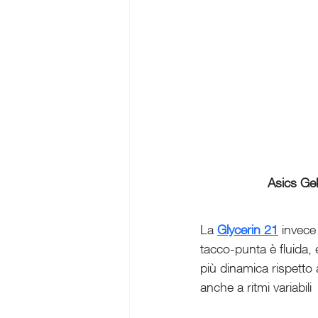
Asics Ge
La 
Glycerin 21
 invece
tacco-punta è fluida, 
più dinamica rispetto 
anche a ritmi variabili