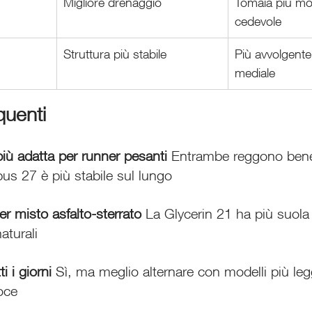
Migliore drenaggio
Tomaia più mo
cedevole
Struttura più stabile
Più avvolgente 
mediale
uenti
iù adatta per runner pesanti 
Entrambe reggono bene 
us 27 è più stabile sul lungo
r misto asfalto-sterrato 
La Glycerin 21 ha più suola 
naturali
i i giorni 
Sì, ma meglio alternare con modelli più leg
loce