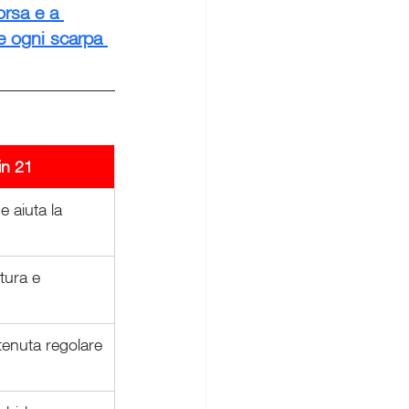
orsa e a 
e ogni scarpa 
in 21
 aiuta la 
tura e 
 tenuta regolare