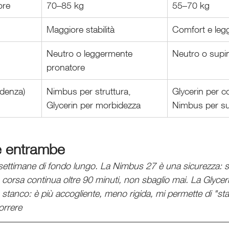
ore
70–85 kg
55–70 kg
Maggiore stabilità
Comfort e leg
Neutro o leggermente 
Neutro o supi
pronatore
ndenza)
Nimbus per struttura, 
Glycerin per c
Glycerin per morbidezza
Nimbus per s
e entrambe 
e settimane di fondo lungo. La Nimbus 27 è una sicurezza: 
su corsa continua oltre 90 minuti, non sbaglio mai. La Glycer
tanco: è più accogliente, meno rigida, mi permette di "stac
orrere