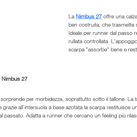
La 
Nimbus 27
 offre una calz
ben costruita, che trasmette su
Ideale per runner dal passo r
rullata controllata. L'appoggi
scarpa "assorbe" bene e rest
l Nimbus 27
 sorprende per morbidezza, soprattutto sotto il tallone. La t
e grazie all'intersuola a base azotata la scarpa restituisce 
al passato. Adatta a runner che cercano un feeling più rilass