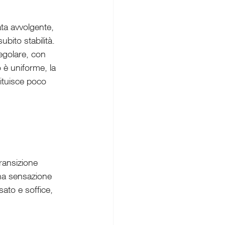
ata avvolgente, 
bito stabilità. 
egolare, con 
o è uniforme, la 
ituisce poco
ransizione 
una sensazione 
ato e soffice, 