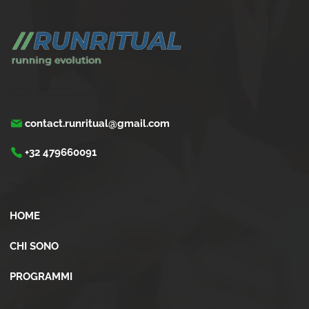
con un personal coach
Trasforma la tua corsa con Run Ritual.
Programmi di training su misura per ogni appassionati di running
contact.runritual@gmail.com
+32 479660091
Menù
HOME
CHI SONO
PROGRAMMI