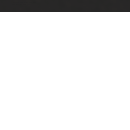
Ottimizzazione SEO by Studio WebAlive
2024 by No Borders Business