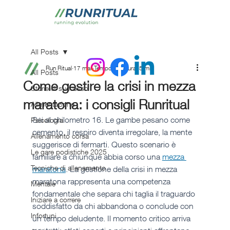
All Posts
Run Ritual
17 mar
Tempo di lettura: 5 min
All Posts
Come gestire la crisi in mezza
Storie di successo
maratona: i consigli Runritual
Alimentazione
Sei al chilometro 16. Le gambe pesano come 
Psicologia
cemento, il respiro diventa irregolare, la mente 
Allenamento corsa
suggerisce di fermarti. Questo scenario è 
Le gare podistiche 2025
familiare a chiunque abbia corso una 
mezza 
Tecniche di allenamento
maratona
. La gestione della crisi in mezza 
maratona rappresenta una competenza 
Mentale
fondamentale che separa chi taglia il traguardo 
Iniziare a correre
soddisfatto da chi abbandona o conclude con 
Infortuni
un tempo deludente. Il momento critico arriva 