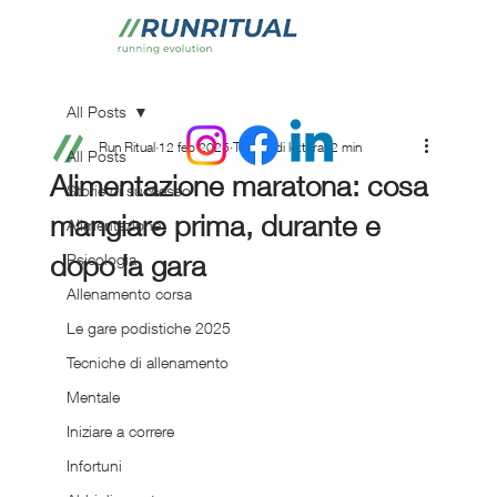
All Posts
Run Ritual
12 feb 2025
Tempo di lettura: 2 min
All Posts
Alimentazione maratona: cosa
Storie di successo
mangiare prima, durante e
Alimentazione
dopo la gara
Psicologia
Allenamento corsa
Le gare podistiche 2025
Tecniche di allenamento
Mentale
Iniziare a correre
Infortuni