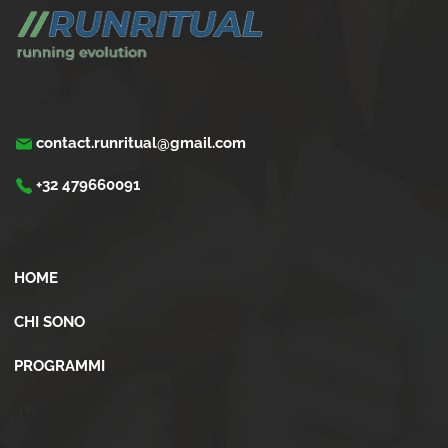
Trasforma la tua corsa con Run Ritual.
Programmi di training su misura per ogni appassionati di running
contact.runritual@gmail.com
+32 479660091
Menù
HOME
CHI SONO
PROGRAMMI
Altro