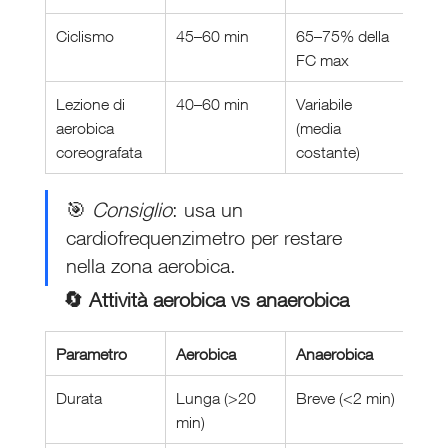
Ciclismo
45–60 min
65–75% della 
Pote
FC max
gam
Lezione di 
40–60 min
Variabile 
Coor
aerobica 
(media 
 + c
coreografata
costante)
🎯 
Consiglio
: usa un 
cardiofrequenzimetro per restare 
nella zona aerobica.
🔄 Attività aerobica vs anaerobica
Parametro
Aerobica
Anaerobica
Durata
Lunga (>20 
Breve (<2 min)
min)