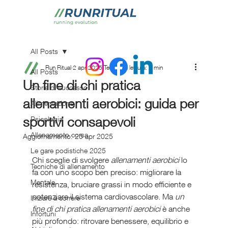
All Posts
Run Ritual
2 apr 2025
Tempo di lettura: 2 min
All Posts
Un fine di chi pratica
Storie di successo
allenamenti aerobici: guida per
Alimentazione
sportivi consapevoli
Psicologia
Allenamento corsa
Aggiornamento:
25 apr 2025
Le gare podistiche 2025
Chi sceglie di svolgere 
allenamenti aerobici
 lo 
Tecniche di allenamento
fa con uno scopo ben preciso: migliorare la 
Mentale
resistenza, bruciare grassi in modo efficiente e 
potenziare il sistema cardiovascolare. Ma 
un 
Iniziare a correre
fine di chi pratica allenamenti aerobici
 è anche 
Infortuni
più profondo: ritrovare benessere, equilibrio e 