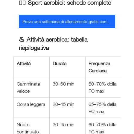
🏃‍♂️ Sport aerobici: schede complete
Prova una settimana di allenamento gratis con noi
💪 Attività aerobica: tabella 
riepilogativa
Attività
Durata
Frequenza 
Obie
Cardiaca
Camminata 
30–60 min
60–70% della 
Adat
veloce
FC max
inizi
Corsa leggera
20–45 min
65–75% della 
Migli
FC max
resi
Nuoto 
30–45 min
60–70% della 
Card
continuato
FC max
musc