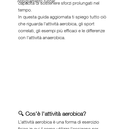
Abbigliamento runner
capacità di sostenere sforzi prolungati nel 
tempo.
In questa guida aggiornata ti spiego tutto ciò 
che riguarda l'attività aerobica, gli sport 
correlati, gli esempi più efficaci e le differenze 
con l'attività anaerobica.
🔍 Cos'è l'attività aerobica?
L’attività aerobica è una forma di esercizio 
fisico in cui il corpo utilizza l’ossigeno per 