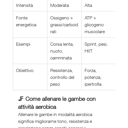
Intensità
Moderata
Alta
Fonte 
Ossigeno + 
ATP + 
energetica
grassi/carboid
glicogeno 
rati
muscolare
Esempi
Corsa lenta, 
Sprint, pesi, 
nuoto, 
HIIT
camminata
Obiettivo
Resistenza, 
Forza, 
controllo del 
potenza, 
peso
ipertrofia
🦵 Come allenare le gambe con 
attività aerobica
Allenare le gambe in modalità aerobica 
significa migliorarne tono, resistenza e 
circolazione senza carichi eccessivi.