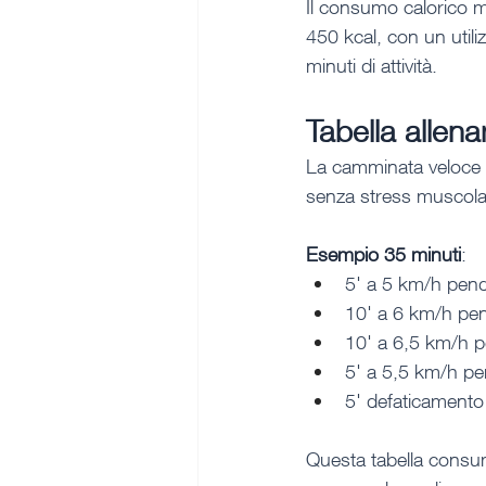
Il consumo calorico m
450 kcal, con un utili
minuti di attività.
Tabella allen
La camminata veloce è 
senza stress muscola
Esempio 35 minuti
:
5' a 5 km/h pen
10' a 6 km/h p
10' a 6,5 km/h 
5' a 5,5 km/h p
5' defaticamento
Questa tabella consuma