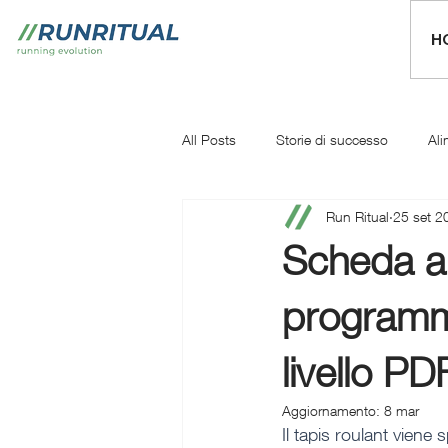
H
All Posts
Storie di successo
Ali
Run Ritual
25 set 2
Mentale
Iniziare a correre
Scheda al
programmi
livello PD
Aggiornamento:
8 mar
Il tapis roulant viene