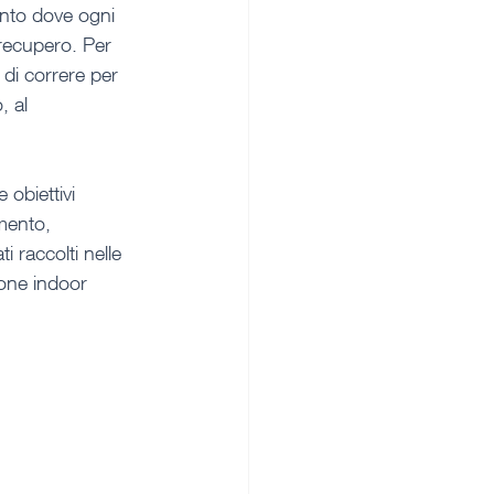
ento dove ogni 
 recupero. Per 
di correre per 
, al 
 obiettivi 
mento, 
i raccolti nelle 
one indoor 