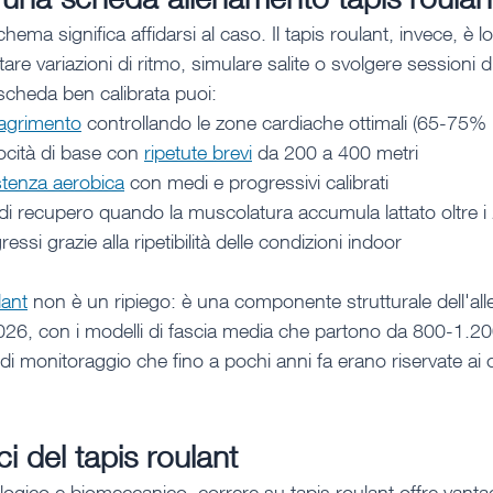
hema significa affidarsi al caso. Il tapis roulant, invece, è 
are variazioni di ritmo, simulare salite o svolgere sessioni d
scheda ben calibrata puoi:
magrimento
 controllando le zone cardiache ottimali (65-75
ocità di base con 
ripetute brevi
 da 200 a 400 metri
istenza aerobica
 con medi e progressivi calibrati
di recupero quando la muscolatura accumula lattato oltre 
essi grazie alla ripetibilità delle condizioni indoor
lant
 non è un ripiego: è una componente strutturale dell'al
026, con i modelli di fascia media che partono da 800-1.20
i monitoraggio che fino a pochi anni fa erano riservate ai ce
ci del tapis roulant
iologico e biomeccanico, correre su tapis roulant offre vantag