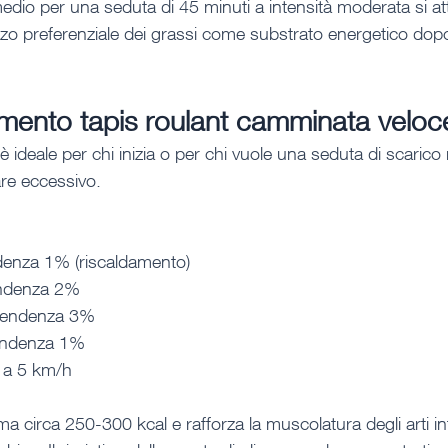
edio per una seduta di 45 minuti a intensità moderata si at
zzo preferenziale dei grassi come substrato energetico dopo
amento tapis roulant camminata veloc
ideale per chi inizia o per chi vuole una seduta di scarico
re eccessivo.
denza 1% (riscaldamento)
endenza 2%
pendenza 3%
endenza 1%
 a 5 km/h
 circa 250-300 kcal e rafforza la muscolatura degli arti inf