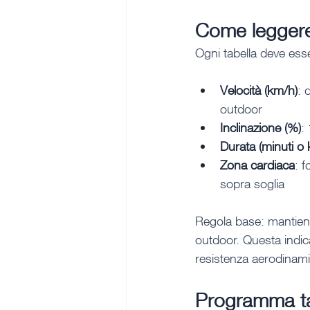
Come leggere
Ogni tabella deve ess
Velocità (km/h)
: 
outdoor
Inclinazione (%)
:
Durata (minuti o
Zona cardiaca
: 
sopra soglia
Regola base: mantieni 
outdoor. Questa indic
resistenza aerodinamic
Programma tap