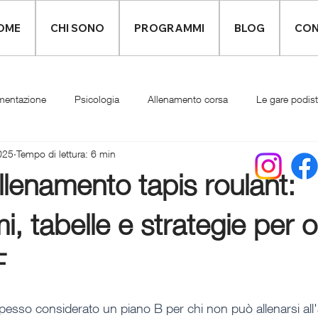
OME
CHI SONO
PROGRAMMI
BLOG
CON
mentazione
Psicologia
Allenamento corsa
Le gare podis
025
Tempo di lettura: 6 min
Infortuni
Abbigliamento runner
lenamento tapis roulant:
, tabelle e strategie per o
F
 spesso considerato un piano B per chi non può allenarsi all