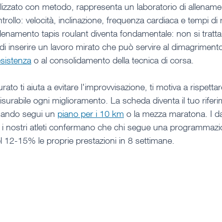
tilizzato con metodo, rappresenta un laboratorio di allenam
rollo: velocità, inclinazione, frequenza cardiaca e tempi di
enamento tapis roulant diventa fondamentale: non si tratta 
i inserire un lavoro mirato che può servire al dimagrimento
esistenza
 o al consolidamento della tecnica di corsa.
o ti aiuta a evitare l'improvvisazione, ti motiva a rispettare
surabile ogni miglioramento. La scheda diventa il tuo riferi
ando segui un 
piano per i 10 km
 o la mezza maratona. I dat
on i nostri atleti confermano che chi segue una programmazi
el 12-15% le proprie prestazioni in 8 settimane.