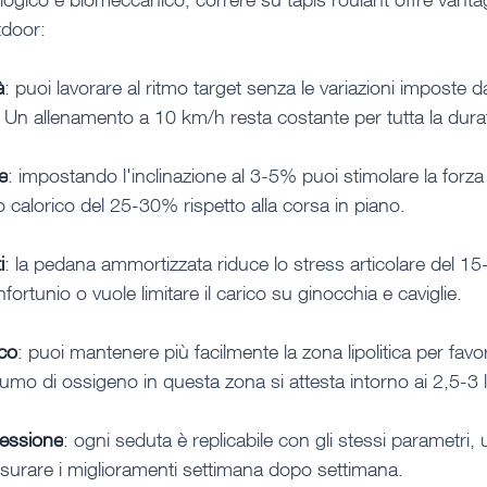
tdoor:
à
: puoi lavorare al ritmo target senza le variazioni imposte da
. Un allenamento a 10 km/h resta costante per tutta la dura
e
: impostando l'inclinazione al 3-5% puoi stimolare la forz
calorico del 25-30% rispetto alla corsa in piano.
i
: la pedana ammortizzata riduce lo stress articolare del 15
nfortunio o vuole limitare il carico su ginocchia e caviglie.
co
: puoi mantenere più facilmente la zona lipolitica per favori
mo di ossigeno in questa zona si attesta intorno ai 2,5-3 li
ressione
: ogni seduta è replicabile con gli stessi parametri, u
misurare i miglioramenti settimana dopo settimana.