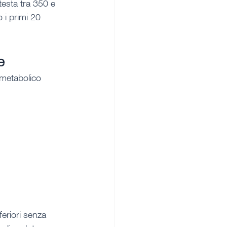
testa tra 350 e 
 i primi 20 
e
 metabolico 
eriori senza 