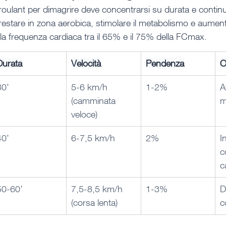
ulant per dimagrire deve concentrarsi su durata e continui
è restare in zona aerobica, stimolare il metabolismo e aument
a frequenza cardiaca tra il 65% e il 75% della FCmax.
Durata
Velocità
Pendenza
O
30'
5-6 km/h 
1-2%
A
(camminata 
m
veloce)
40'
6-7,5 km/h
2%
I
c
c
50-60'
7,5-8,5 km/h 
1-3%
D
(corsa lenta)
c