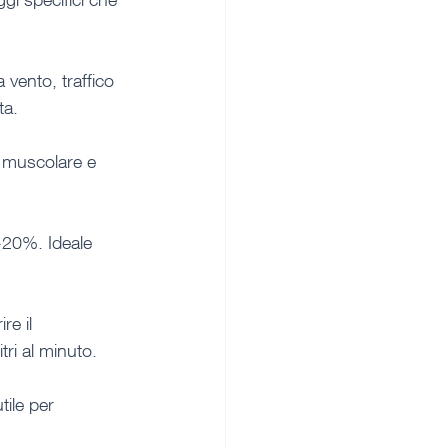
 vento, traffico 
ta.
a muscolare e 
-20%. Ideale 
re il 
tri al minuto.
tile per 