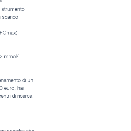
lo strumento 
i scarico 
% FCmax)
i 2 mmol/L
lenamento di un 
0 euro, hai 
ntri di ricerca 
gi specifici che 