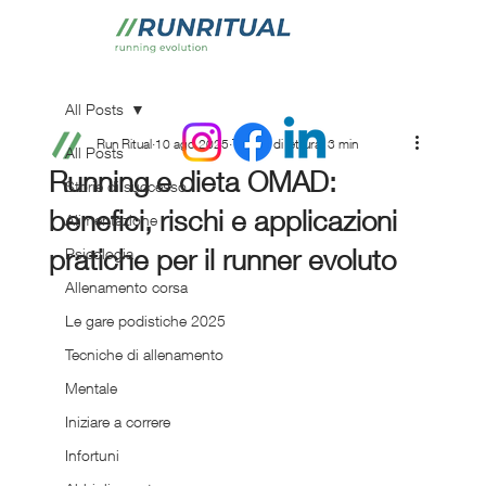
All Posts
Run Ritual
10 ago 2025
Tempo di lettura: 3 min
All Posts
Running e dieta OMAD:
Storie di successo
benefici, rischi e applicazioni
Alimentazione
pratiche per il runner evoluto
Psicologia
Allenamento corsa
Le gare podistiche 2025
Tecniche di allenamento
Mentale
Iniziare a correre
Infortuni