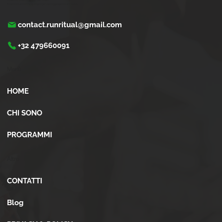
Trasforma la tua corsa con Run Ritual.
Programmi di training su misura per ogni appassionati di running
contact.runritual@gmail.com
+32 479660091
Menù
HOME
CHI SONO
PROGRAMMI
Altro
CONTATTI
Blog