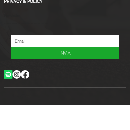
PRIVACY & POLICY
Newsletter
Iscriviti alla newsletter per ricevere novità, offerte, consigli e tanto altro.
INVIA
Ottimizzazione SEO by Studio WebAlive
2024 by No Borders Business