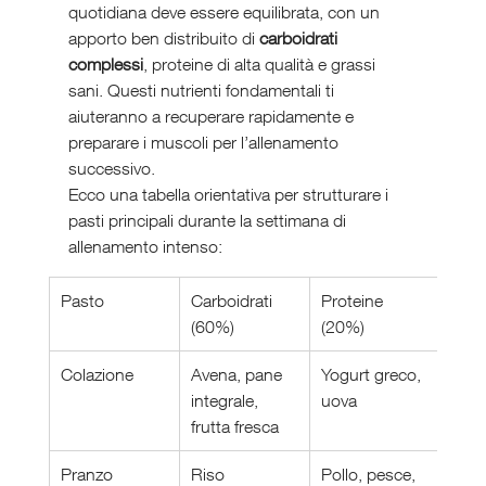
quotidiana deve essere equilibrata, con un 
apporto ben distribuito di 
carboidrati 
complessi
, proteine di alta qualità e grassi 
sani. Questi nutrienti fondamentali ti 
aiuteranno a recuperare rapidamente e 
preparare i muscoli per l’allenamento 
successivo.
Ecco una tabella orientativa per strutturare i 
pasti principali durante la settimana di 
allenamento intenso:
Pasto
Carboidrati 
Proteine 
Gras
(60%)
(20%)
(20%
Colazione
Avena, pane 
Yogurt greco, 
Noci
integrale, 
uova
chia
frutta fresca
Pranzo
Riso 
Pollo, pesce, 
Avoc