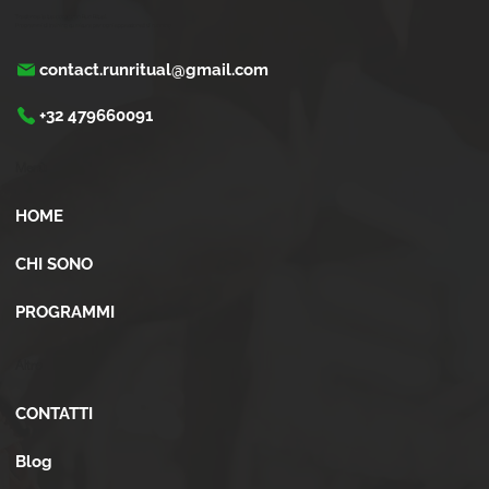
Trasforma la tua corsa con Run Ritual.
Programmi di training su misura per ogni appassionati di running
contact.runritual@gmail.com
+32 479660091
Menù
HOME
CHI SONO
PROGRAMMI
Altro
CONTATTI
Blog