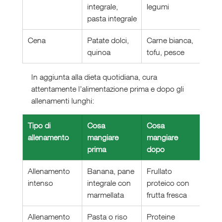
integrale, 
legumi
extr
pasta integrale
Cena
Patate dolci, 
Carne bianca, 
Olio 
quinoa
tofu, pesce
frut
In aggiunta alla dieta quotidiana, cura 
attentamente l’alimentazione prima e dopo gli 
allenamenti lunghi:
Tipo di 
Cosa 
Cosa 
allenamento
mangiare 
mangiare 
prima
dopo
Allenamento 
Banana, pane 
Frullato 
intenso
integrale con 
proteico con 
marmellata
frutta fresca
Allenamento 
Pasta o riso 
Proteine 