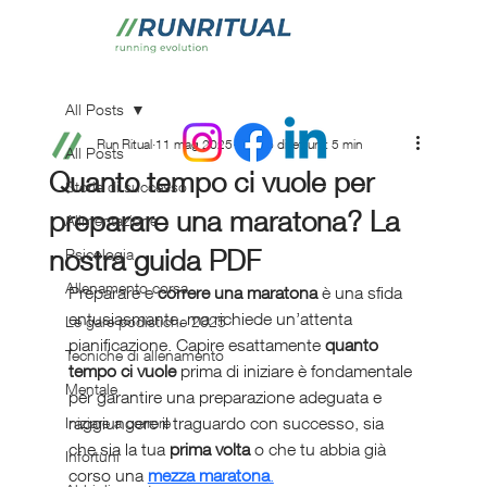
All Posts
Run Ritual
11 mag 2025
Tempo di lettura: 5 min
All Posts
Quanto tempo ci vuole per
Storie di successo
preparare una maratona? La
Alimentazione
nostra guida PDF
Psicologia
Allenamento corsa
Preparare e 
correre una maratona
 è una sfida 
entusiasmante, ma richiede un’attenta 
Le gare podistiche 2025
pianificazione. Capire esattamente 
quanto 
Tecniche di allenamento
tempo ci vuole
 prima di iniziare è fondamentale 
Mentale
per garantire una preparazione adeguata e 
raggiungere il traguardo con successo, sia 
Iniziare a correre
che sia la tua 
prima volta
 o che tu abbia già 
Infortuni
corso una 
mezza maratona
.