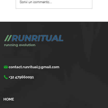
Scrivi un commento...
Perché scegliere un coaching corsa
personalizzato ?
Trasforma la tua corsa con Run Ritual.
Programmi di training su misura per ogni appassionati di running
contact.runritual@gmail.com
+32 479660091
Menù
HOME