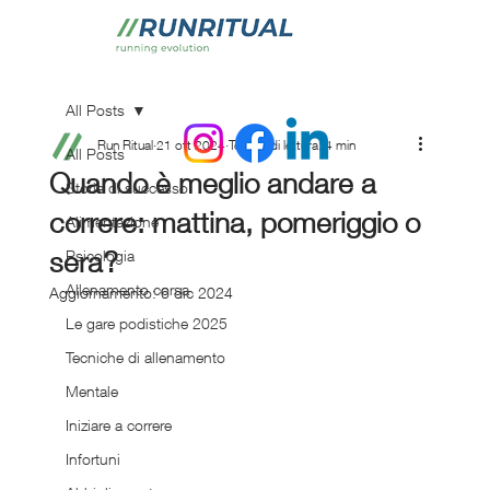
All Posts
Run Ritual
21 ott 2024
Tempo di lettura: 4 min
All Posts
Quando è meglio andare a
Storie di successo
correre: mattina, pomeriggio o
Alimentazione
sera?
Psicologia
Allenamento corsa
Aggiornamento:
6 dic 2024
Le gare podistiche 2025
Tecniche di allenamento
Mentale
Iniziare a correre
Infortuni