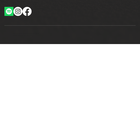
Ottimizzazione SEO by Studio WebAlive
2024 by No Borders Business