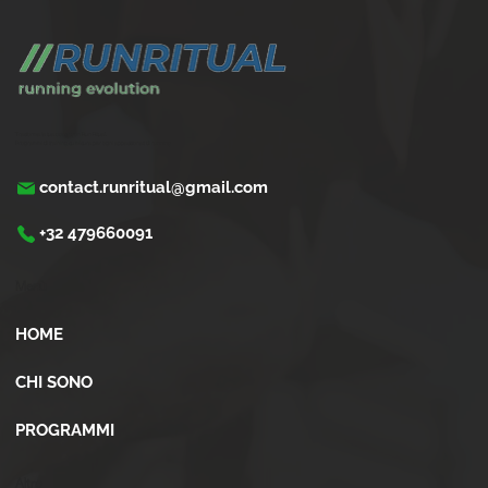
Trasforma la tua corsa con Run Ritual.
Programmi di training su misura per ogni appassionati di running
contact.runritual@gmail.com
+32 479660091
Menù
HOME
CHI SONO
PROGRAMMI
Altro