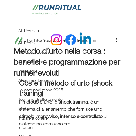
All Posts
Run Ritual
9 apr 2025
Tempo di lettura: 3 min
All Posts
Metodo d’urto nella corsa :
Storie di successo
benefici e programmazione per
Alimentazione
runner evoluti
Psicologia
Allenamento corsa
Cos’è il metodo d’urto (shock 
Le gare podistiche 2025
training)
Tecniche di allenamento
Il 
metodo d’urto
, o 
shock training
, è un 
Mentale
sistema di allenamento che fornisce uno 
stimolo improvviso, intenso e controllato
 al 
Iniziare a correre
sistema neuromuscolare.
Infortuni