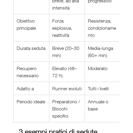
breve, ad alta 
progressivo
intensità
Obiettivo 
Forza 
Resistenza, 
principale
esplosiva, 
condizioname
reattività
nto
Durata seduta
Breve (20–30 
Media-lunga 
min)
(60+ min)
Recupero 
Elevato (48–
Moderato
necessario
72 h)
Adatto a
Runner evoluti
Tutti i livelli
Periodo ideale
Preparatorio / 
Annuale o 
Blocchi 
base
specifici
3 esempi pratici di sedute 