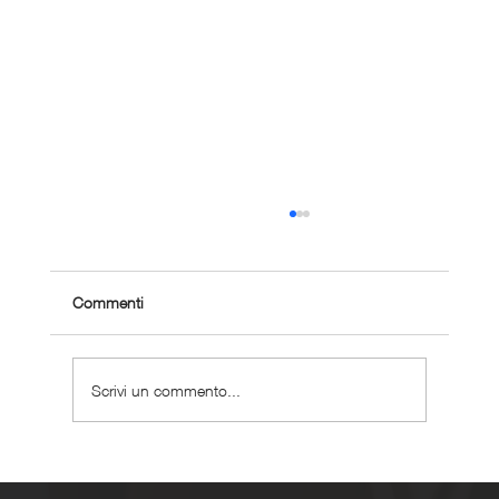
Commenti
Scrivi un commento...
Come gestire la corsa con problemi cardiaci
leggeri