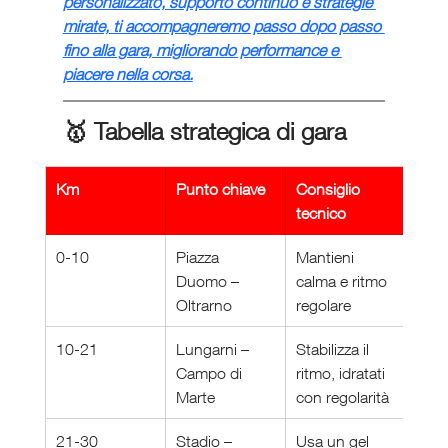
personalizzato, supporto continuo e strategie 
mirate, ti accompagneremo passo dopo passo 
fino alla gara, migliorando performance e 
piacere nella corsa.
🥇 Tabella strategica di gara
Km
Punto chiave
Consiglio 
tecnico
0-10
Piazza 
Mantieni 
Duomo – 
calma e ritmo 
Oltrarno
regolare
10-21
Lungarni – 
Stabilizza il 
Campo di 
ritmo, idratati 
Marte
con regolarità
21-30
Stadio – 
Usa un gel 