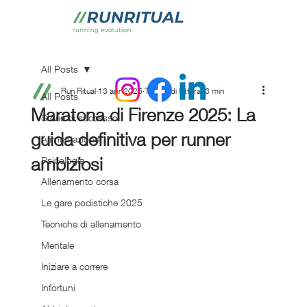
All Posts
Run Ritual
13 apr 2025
Tempo di lettura: 3 min
All Posts
Maratona di Firenze 2025: La
Storie di successo
guida definitiva per runner
Alimentazione
ambiziosi
Psicologia
Allenamento corsa
Le gare podistiche 2025
Tecniche di allenamento
Mentale
Iniziare a correre
Infortuni