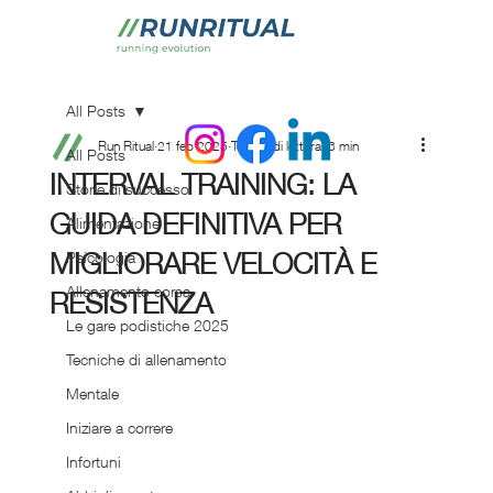
All Posts
Run Ritual
21 feb 2025
Tempo di lettura: 3 min
All Posts
INTERVAL TRAINING: LA
Storie di successo
GUIDA DEFINITIVA PER
Alimentazione
MIGLIORARE VELOCITÀ E
Psicologia
Allenamento corsa
RESISTENZA
Le gare podistiche 2025
Tecniche di allenamento
Mentale
Iniziare a correre
Infortuni