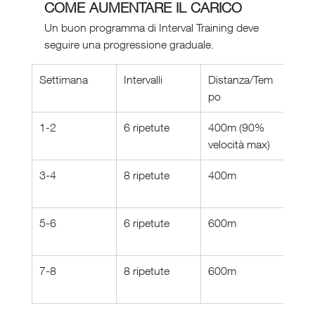
COME AUMENTARE IL CARICO
Un buon programma di Interval Training deve 
seguire una progressione graduale.
Settimana
Intervalli
Distanza/Tem
Rec
po
1-2
6 ripetute
400m (90% 
90 s
velocità max)
lent
3-4
8 ripetute
400m
90 s
lent
5-6
6 ripetute
600m
2 mi
lent
7-8
8 ripetute
600m
90 s
lent