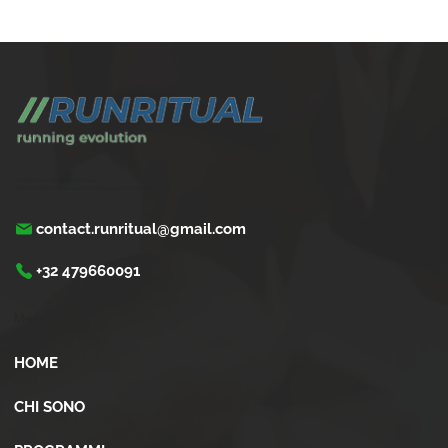
Come gestire la corsa con problemi cardiaci
leggeri
Trasforma la tua corsa con Run Ritual.
Programmi di training su misura per ogni appassionati di running
contact.runritual@gmail.com
+32 479660091
Menù
HOME
CHI SONO