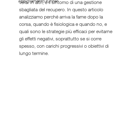
Abbigliamento runner
vera. In altri, è il sintomo di una gestione 
sbagliata del recupero. In questo articolo 
analizziamo perché arriva la fame dopo la 
corsa, quando è fisiologica e quando no, e 
quali sono le strategie più efficaci per evitarne 
gli effetti negativi, soprattutto se si corre 
spesso, con carichi progressivi o obiettivi di 
lungo termine.