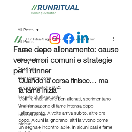
All Posts
Run Ritual
5 ago 2025
Tempo di lettura: 3 min
All Posts
Fame dopo allenamento: cause
Storie di successo
vere, errori comuni e strategie
Alimentazione
per i runner
Psicologia
Allenamento corsa
Quando la corsa finisce… ma 
Le gare podistiche 2025
la fame inizia
Tecniche di allenamento
Molti runner, anche ben allenati, sperimentano 
Mentale
una sensazione di fame intensa dopo 
l’allenamento. A volte arriva subito, altre ore 
Iniziare a correre
dopo. Alcuni la ignorano, altri la vivono come 
Infortuni
un segnale incontrollabile. In alcuni casi è fame 