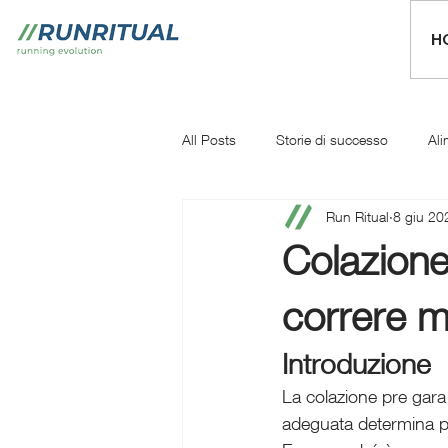
H
All Posts
Storie di successo
Ali
Run Ritual
8 giu 20
Mentale
Iniziare a correre
Colazione
correre m
Introduzione
La colazione pre gara
adeguata determina pr