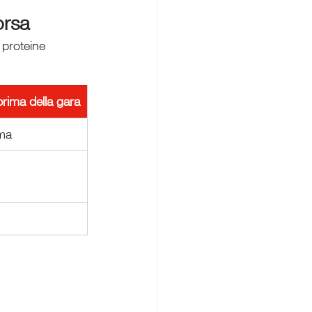
orsa
 proteine 
rima della gara
ma