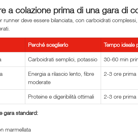
 a colazione prima di una gara di c
r runner deve essere bilanciata, con carboidrati complessi,
rati.
Perché sceglierlo
Tempo ideale p
a
Carboidrati semplici, potassio
30-60 min pri
na
Energia a rilascio lento, fibre 
2-3 ore prima
moderate
Proteine e digeribilità ottimali
2-3 ore prima
e gara standard:
on marmellata