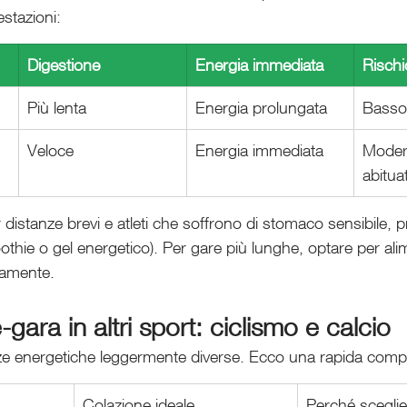
stazioni:
Digestione
Energia immediata
Rischi
Più lenta
Energia prolungata
Basso
Veloce
Energia immediata
Moder
abituat
 distanze brevi e atleti che soffrono di stomaco sensibile, p
othie o gel energetico). Per gare più lunghe, optare per alim
tamente.
gara in altri sport: ciclismo e calcio
ze energetiche leggermente diverse. Ecco una rapida comp
Colazione ideale
Perché sceglie