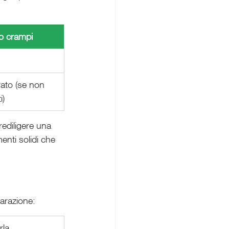
o crampi
ato (se non 
i)
rediligere una 
enti solidi che 
arazione:
rla