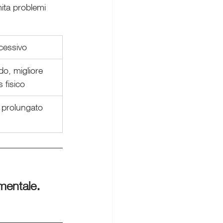
mita problemi 
cessivo
o, migliore 
 fisico
e, prolungato
. 
 mentale