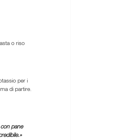
asta o riso 
tassio per i 
ma di partire.
a con pane 
redibile.»