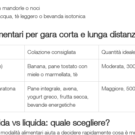
n mandorle o noci
acqua, tè leggero o bevanda isotonica
imentari per gara corta e lunga distan
Colazione consigliata
Quantità ideal
)
Banana, pane tostato con 
Moderata, 300
miele o marmellata, tè
ratona
Pane integrale, avena, 
Maggiore, 500
yogurt greco, frutta secca, 
bevande energetiche
da vs liquida: quale scegliere?
e modalità alimentari aiuta a decidere rapidamente cosa è meg