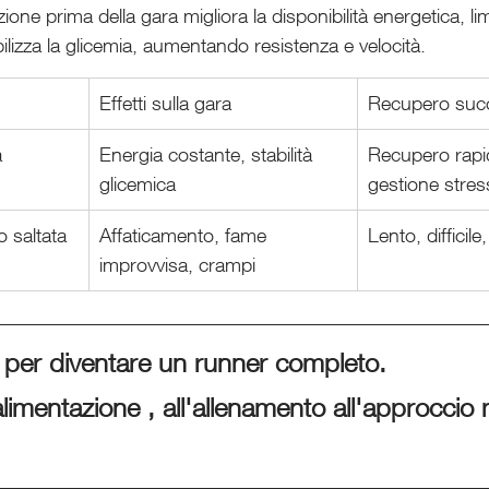
ione prima della gara migliora la disponibilità energetica, li
abilizza la glicemia, aumentando resistenza e velocità.
Effetti sulla gara
Recupero suc
a
Energia costante, stabilità 
Recupero rapid
glicemica
gestione stress
o saltata
Affaticamento, fame 
Lento, difficil
improvvisa, crampi
so per diventare un runner completo. 
'alimentazione , all'allenamento all'approccio