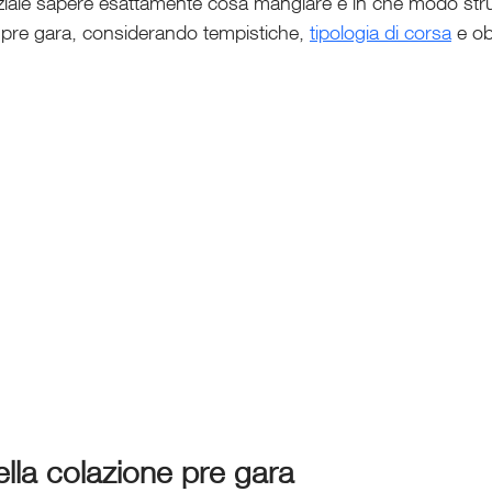
iale sapere esattamente cosa mangiare e in che modo strut
 pre gara, considerando tempistiche, 
tipologia di corsa
 e obi
lla colazione pre gara