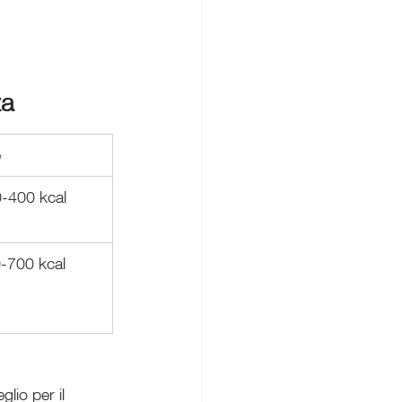
za
e
-400 kcal
-700 kcal
lio per il 