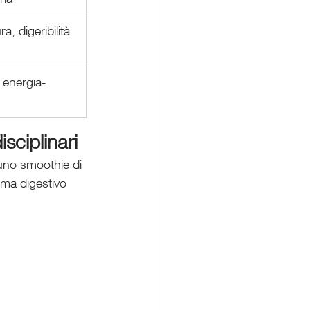
a, digeribilità
energia-
sciplinari
 uno smoothie di 
ema digestivo 