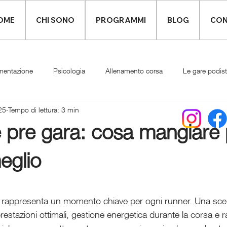
OME
CHI SONO
PROGRAMMI
BLOG
CON
mentazione
Psicologia
Allenamento corsa
Le gare podis
25
Tempo di lettura: 3 min
Infortuni
Abbigliamento runner
 pre gara: cosa mangiare 
eglio
 rappresenta un momento chiave per ogni runner. Una scel
estazioni ottimali, gestione energetica durante la corsa e 